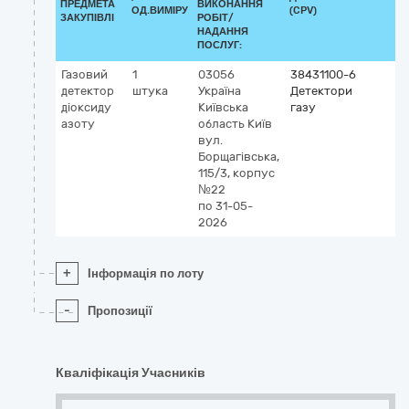
ПРЕДМЕТА
ВИКОНАННЯ
ОД.ВИМІРУ
(CPV)
ЗАКУПІВЛІ
РОБІТ/
НАДАННЯ
ПОСЛУГ:
Газовий
1
03056
38431100-6
детектор
штука
Україна
Детектори
діоксиду
Київська
газу
азоту
область
Київ
вул.
Борщагівська,
115/3, корпус
№22
по 31-05-
2026
+
Інформація по лоту
-
Пропозиції
Кваліфікація Учасників