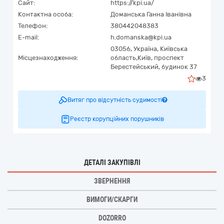
Сайт:
https://kpi.ua/
Контактна особа:
Доманська Ганна Іванівна
Телефон:
380442048383
E-mail:
h.domanska@kpi.ua
03056,
Україна
,
Київська
Місцезнаходження:
область,
Київ,
проспект
Берестейський, будинок 37
3
Витяг про відсутність судимості
Реєстр корупційних порушників
ДЕТАЛІ ЗАКУПІВЛІ
ЗВЕРНЕННЯ
ВИМОГИ/СКАРГИ
DOZORRO