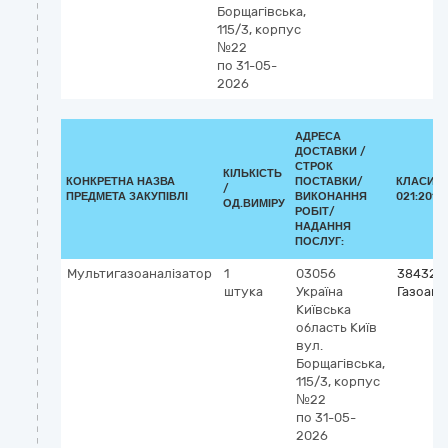
Борщагівська,
115/3, корпус
№22
по 31-05-
2026
АДРЕСА
ДОСТАВКИ /
СТРОК
КІЛЬКІСТЬ
КОНКРЕТНА НАЗВА
ПОСТАВКИ/
КЛАСИФІ
/
ПРЕДМЕТА ЗАКУПІВЛІ
ВИКОНАННЯ
021:2015
ОД.ВИМІРУ
РОБІТ/
НАДАННЯ
ПОСЛУГ:
Мультигазоаналізатор
1
03056
384321
штука
Україна
Газоана
Київська
область
Київ
вул.
Борщагівська,
115/3, корпус
№22
по 31-05-
2026