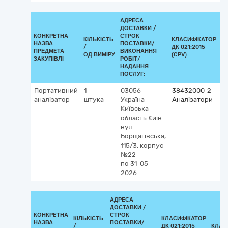
АДРЕСА
ДОСТАВКИ /
КОНКРЕТНА
СТРОК
КІЛЬКІСТЬ
КЛАСИФІКАТОР
НАЗВА
ПОСТАВКИ/
/
ДК 021:2015
К
ПРЕДМЕТА
ВИКОНАННЯ
ОД.ВИМІРУ
(CPV)
ЗАКУПІВЛІ
РОБІТ/
НАДАННЯ
ПОСЛУГ:
Портативний
1
03056
38432000-2
аналізатор
штука
Україна
Аналізатори
Київська
область
Київ
вул.
Борщагівська,
115/3, корпус
№22
по 31-05-
2026
АДРЕСА
ДОСТАВКИ /
КОНКРЕТНА
СТРОК
КІЛЬКІСТЬ
КЛАСИФІКАТОР
НАЗВА
ПОСТАВКИ/
/
ДК 021:2015
КЛАС