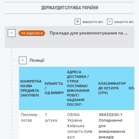
ДЕРЖАУДИТСЛУЖБА УКРАЇНИ
+
-
відкрити всі
закрити всі
-
Прилади для укомплектування ла
...
Не відбувся
-
Позиції
АДРЕСА
ДОСТАВКИ /
КОНКРЕТНА
СТРОК
КІЛЬКІСТЬ
КЛАСИФІКАТОР
НАЗВА
ПОСТАВКИ/
/
ДК 021:2015
КЛАС
ПРЕДМЕТА
ВИКОНАННЯ
ОД.ВИМІРУ
(CPV)
ЗАКУПІВЛІ
РОБІТ/
НАДАННЯ
ПОСЛУГ:
Пиломір-
1
03056
38433200-1
логер
штука
Україна
Обладнання
Київська
для
область
Київ
вимірювання
вул.
викидів