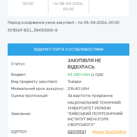
00:00
по 08-04-2026,
00:00
Період оскарження умов закупівлі - по
05-04-2026, 00:00
501(569 ІЕЕ)_38430000-8
ВІДКРИТІ ТОРГИ З ОСОБЛИВОСТЯМИ
ЗАКУПІВЛЯ НЕ
Статус:
ВІДБУЛАСЬ
Бюджет:
43 280
UAH
(з ПДВ)
Вид предмету закупівлі:
Товари
Мінімальний крок аукціону:
216,40 UAH
Оцінка пропозицій:
За вартістю придбання
НАЦІОНАЛЬНИЙ ТЕХНІЧНИЙ
УНІВЕРСИТЕТ УКРАЇНИ
Замовник:
"КИЇВСЬКИЙ ПОЛІТЕХНІЧНИЙ
ІНСТИТУТ ІМЕНІ ІГОРЯ
СІКОРСЬКОГО"
ЄДРПОУ:
02070921
Досьє YouControl