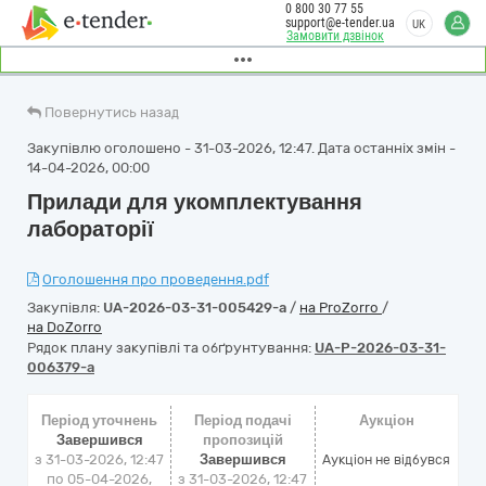
0 800 30 77 55
support@e-tender.ua
UK
Замовити дзвінок
Повернутись назад
Закупівлю оголошено - 31-03-2026, 12:47. Дата останніх змін -
14-04-2026, 00:00
Прилади для укомплектування
лабораторії
Оголошення про проведення.pdf
Закупівля:
UA-2026-03-31-005429-a
/
на ProZorro
/
на DoZorro
Рядок плану закупівлі та обґрунтування:
UA-P-2026-03-31-
006379-a
Період уточнень
Період подачі
Аукціон
Завершився
пропозицій
з 31-03-2026, 12:47
Завершився
Аукціон не відбувся
по 05-04-2026,
з 31-03-2026, 12:47