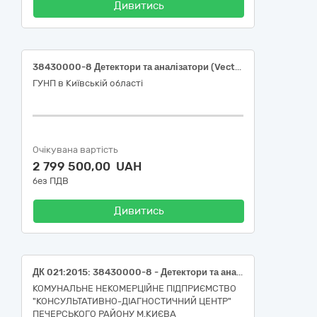
Дивитись
38430000-8 Детектори та аналізатори (Vector analyzer of high-frequency signals «VAHS» P24 або еквівалент; Vector analyzer of high-frequency signals «VAHS» DXL5000 або еквівалент; Vector analyzer of high-frequency signals «VAHS» Argo або еквівалент; Промисловий відеоендоскоп МIТС-X750-60D4W або еквівалент; Детектор цифрових радіокомунікацій іPROTECT 1207i або еквівалент; Локатор нелінійних переходів Orion HX Deluxe або еквівалент; Детектор прихованих відеокамер WEGA-i або еквівалент)
ГУНП в Київській області
Очікувана вартість
2 799 500,00 UAH
без ПДВ
Дивитись
ДК 021:2015: 38430000-8 - Детектори та аналізатори (Аналізатор гематологічний автоматичний)
КОМУНАЛЬНЕ НЕКОМЕРЦІЙНЕ ПІДПРИЄМСТВО
"КОНСУЛЬТАТИВНО-ДІАГНОСТИЧНИЙ ЦЕНТР"
ПЕЧЕРСЬКОГО РАЙОНУ М.КИЄВА