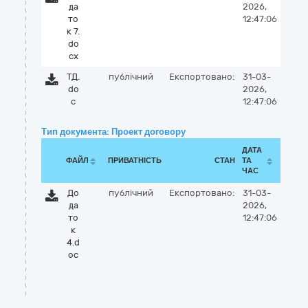
да
2026,
то
12:47:06
к 7.
do
cx
ТД.
публічний
Експортовано:
31-03-
do
2026,
c
12:47:06
Тип документа: Проект договору
ДАТА
ФАЙЛ
ПРИВАТНІСТЬ
СТАН
ТА
ЧАС
До
публічний
Експортовано:
31-03-
да
2026,
то
12:47:06
к
4.d
oc