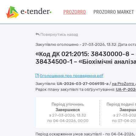
PROZORRO
PROZORRO MARKET
Повернутись назад
Закупівлю оголошено - 27-03-2026, 13:32. Дата остан
«Код ДК 021:2015: 38430000-8 – 
38434500-1 – «Біохімічні аналіз
Оголошення про проведення.pdf
Закупівля:
UA-2026-03-27-006935-a
/
на ProZorro
Рядок плану закупівлі та обґрунтування:
UA-P-202
Період уточнень
Період подачі
Завершився
Заверш
з 27-03-2026, 13:32
з 27-03-202
по 04-04-2026, 00:00
по 07-04-202
Період оскарження умов закупівлі - по
04-04-2026, 