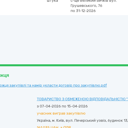
штука
с-ще Великий Бичків
вул.
Грушевського, 76
по 31-12-2026
ожця
ця закупівлі та намір укласти договір про закупівлю.pdf
ТОВАРИСТВО З ОБМЕЖЕНОЮ ВІДПОВІДАЛЬНІСТЮ "
з 07-04-2026 по 15-04-2026
учасник виграв закупівлю
Україна
,
м. Київ
,
вул. Печерський узвіз, будинок 13,
161 035
UAH,
з ПДВ