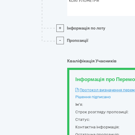
КОАГУЛОМЕТРИ
+
Інформація по лоту
-
Пропозиції
Кваліфікація Учасників
Інформація про Перем
Протокол визначення перемож
Рішення підписано
Ім'я:
Строк розгляду пропозиції:
Статус:
Контактна інформація:
Остаточна пропозиція: