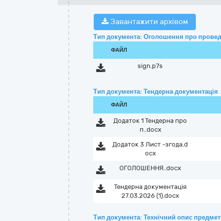
Завантажити архівом
Тип документа: Оголошення про провед
ФАЙЛ
sign.p7s
Тип документа: Тендерна документація
ФАЙЛ
Додаток 1 Тендерна про
п..docx
Додаток 3 Лист -згода.d
ocx
ОГОЛОШЕННЯ..docx
Тендерна документація
27.03.2026 (1).docx
Тип документа: Технічний опис предмету