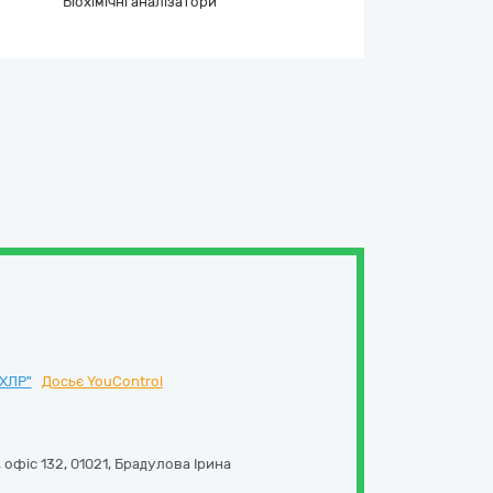
Біохімічні аналізатори
ХЛР"
Досьє YouControl
 офіс 132
,
01021
,
Брадулова Ірина