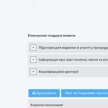
Електронні тендерні вимоги
+
Підстави для відмови в участі у процеду
+
Інформація про інші технічні, якісні та 
+
Кваліфікаційні критерії
Друкувати
Звіт за поданими пропо
Корисні посилання