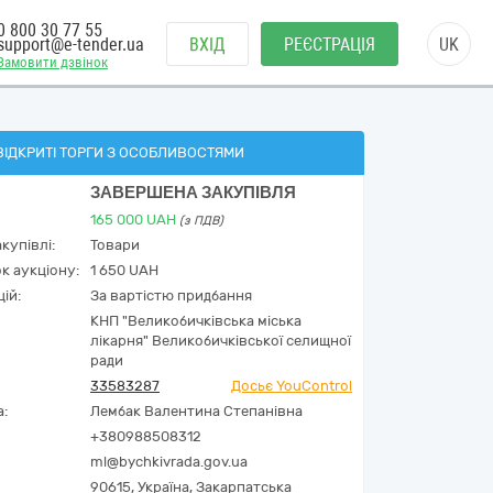
0 800 30 77 55
support@e-tender.ua
ВХІД
РЕЄСТРАЦІЯ
UK
Замовити дзвінок
ВІДКРИТІ ТОРГИ З ОСОБЛИВОСТЯМИ
ЗАВЕРШЕНА ЗАКУПІВЛЯ
165 000
UAH
(з ПДВ)
купівлі:
Товари
к аукціону:
1 650 UAH
ій:
За вартістю придбання
КНП "Великобичківська міська
лікарня" Великобичківської селищної
ради
33583287
Досьє YouControl
а:
Лембак Валентина Степанівна
+380988508312
ml@bychkivrada.gov.ua
90615,
Україна
,
Закарпатська