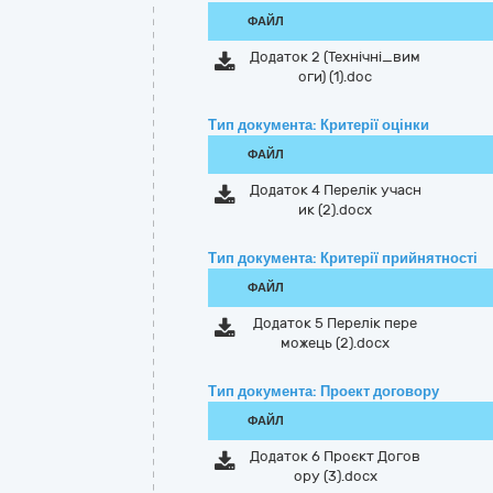
ФАЙЛ
Додаток 2 (Технiчнi_вим
оги) (1).doc
Тип документа: Критерії оцінки
ФАЙЛ
Додаток 4 Перелік учасн
ик (2).docx
Тип документа: Критерії прийнятності
ФАЙЛ
Додаток 5 Перелік пере
можець (2).docx
Тип документа: Проект договору
ФАЙЛ
Додаток 6 Проєкт Догов
ору (3).docx