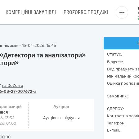
КОМЕРЦІЙНІ ЗАКУПІВЛІ
PROZORRO.ПРОДАЖІ
ніх змін - 15-04-2026, 16:46
«Детектори та аналізатори»
Статус:
атори»
Бюджет:
Вид предмету за
Мінімальний кро
Оцінка пропозиц
/
на DoZorro
6-03-27-007672-a
Замовник:
 пропозицій
Аукціон
ЄДРПОУ:
ився
Контактна особ
6, 13:32
Аукціон не відбувся
Телефон:
6, 01:00
E-mail:
00:00