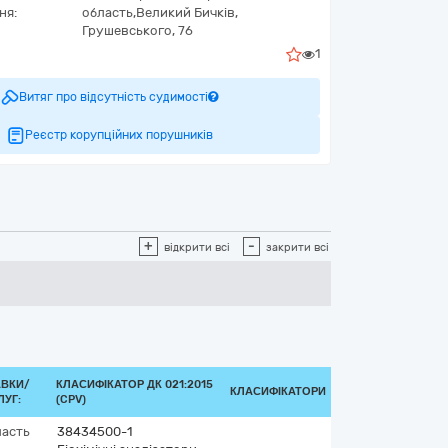
ня:
область,
Великий Бичків,
Грушевського, 76
1
Витяг про відсутність судимості
Реєстр корупційних порушників
+
-
відкрити всі
закрити всі
АВКИ/
КЛАСИФІКАТОР ДК 021:2015
КЛАСИФІКАТОРИ
УГ:
(CPV)
ласть
38434500-1