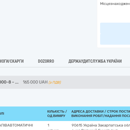
Місцезнаходжен
МОГИ/СКАРГИ
DOZORRO
ДЕРЖАУДИТСЛУЖБА УКРАЇНИ
000-8 –
...
165 000
UAH
(з ПДВ)
КІЛЬКІСТЬ /
АДРЕСА ДОСТАВКИ /
СТРОК ПОСТ
ВЛІ
ОД.ВИМІРУ
ВИКОНАННЯ РОБІТ/НАДАННЯ ПОСЛ
НАПІВАВТОМАТИЧНІ
1
90615
Україна
Закарпатська об