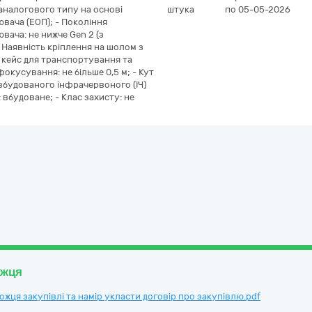
 аналогового типу на основі
штука
по 05-05-2026
ача (ЕОП); - Покоління
ача: не нижче Gen 2 (з
 Наявність кріплення на шолом з
о кейс для транспортування та
фокусування: не більше 0,5 м; - Кут
 вбудованого інфрачервоного (ІЧ)
 вбудоване; - Клас захисту: не
ожця
ця закупівлі та намір укласти договір про закупівлю.pdf