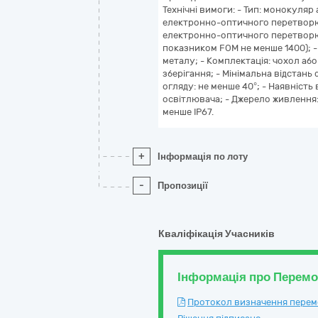
Технічні вимоги: - Тип: монокуляр
електронно-оптичного перетворюв
електронно-оптичного перетворюв
показником FOM не менше 1400); -
металу; - Комплектація: чохол аб
зберігання; - Мінімальна відстань 
огляду: не менше 40°; - Наявність
освітлювача; - Джерело живлення:
менше IP67.
+
Інформація по лоту
-
Пропозиції
Кваліфікація Учасників
Інформація про Перем
Протокол визначення перемож