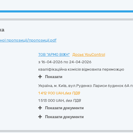
ка
ої пропозиції/пропозиції.pdf
ТОВ "АРМО ВІЖН"
Досьє YouControl
з 16-04-2026 по 24-04-2026
кваліфікаційна комісія відмовила переможцю
Показати
Україна
,
м. Київ
,
вул.Руденко Лариси будинок 6А п
1 412 900
UAH,
без ПДВ
1 513 000 UAH,
без ПДВ
Показати документи
Показати документи