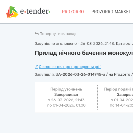
PROZORRO
PROZORRO MARKET
Повернутись назад
Закупівлю оголошено - 26-03-2026, 21:43. Дата оста
Прилад нічного бачення монокул
Оголошення про проведення.pdf
Закупівля:
UA-2026-03-26-014745-a
/
на ProZorro
Період уточнень
Період подачі
Завершився
Заверш
з 26-03-2026, 21:43
з 01-04-202
по 01-04-2026, 01:00
по 14-04-202