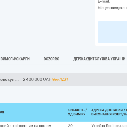
E-mail:
Місцезнаходжен
ВИМОГИ/СКАРГИ
DOZORRO
ДЕРЖАУДИТСЛУЖБА УКРАЇНИ
монокул
...
2 400 000
UAH
(без ПДВ)
КІЛЬКІСТЬ /
АДРЕСА ДОСТАВКИ /
ВЛІ
ОД.ВИМІРУ
ВИКОНАННЯ РОБІТ/Н
рний з кріпленням на шолом
20
Україна
Львівська 