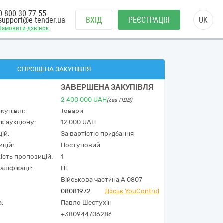
0 800 30 77 55
support@e-tender.ua
ВХІД
РЕЄСТРАЦІЯ
UK
Замовити дзвінок
СПРОЩЕНА ЗАКУПІВЛЯ
ЗАВЕРШЕНА ЗАКУПІВЛЯ
2 400 000
UAH
(без ПДВ)
купівлі:
Товари
к аукціону:
12 000 UAH
ій:
За вартістю придбання
ицій:
Поступовий
кість пропозицій:
1
аліфікації:
Ні
Військова частина А 0807
08081972
Досьє YouControl
а:
Павло Шестухін
+380944706286