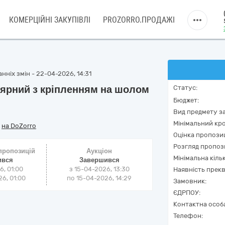
КОМЕРЦІЙНІ ЗАКУПІВЛІ
PROZORRO.ПРОДАЖІ
нніх змін - 22-04-2026, 14:31
ярний з кріпленням на шолом
Статус:
Бюджет:
Вид предмету за
Мінімальний кро
/
на DoZorro
Оцінка пропозиц
Розгляд пропоз
 пропозицій
Аукціон
Мінімальна кіль
ився
Завершився
6, 01:00
з
15-04-2026, 13:30
Наявність прекв
6, 01:00
по
15-04-2026, 14:29
Замовник:
ЄДРПОУ:
Контактна особ
Телефон: