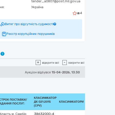
tender_a0807@post.mil.gov.ua
ня:
Україна
4
Витяг про відсутність судимості
Реєстр корупційних порушників
1
+
-
відкрити всі
закрити всі
Аукціон відбувся
15-04-2026, 13:30
КЛАСИФІКАТОР
СТРОК ПОСТАВКИ/
ДК 021:2015
КЛАСИФІКАТОРИ
АДАННЯ ПОСЛУГ:
(CPV)
область
м. Самбір
38632000-4