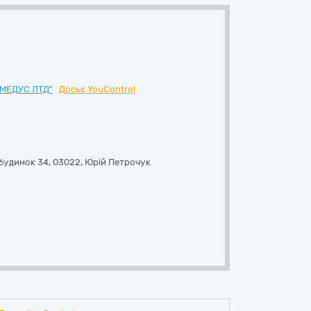
МЕДУС ЛТД"
Досьє YouControl
будинок 34
,
03022
,
Юрій Петрочук