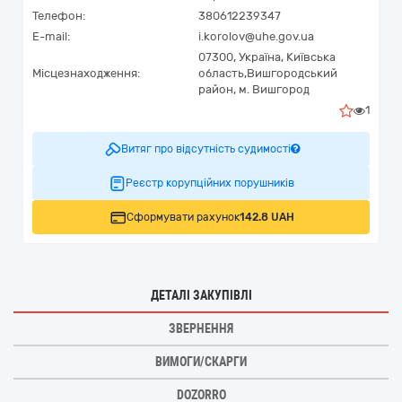
Телефон:
380612239347
E-mail:
i.korolov@uhe.gov.ua
07300,
Україна
,
Київська
Місцезнаходження:
область,
Вишгородський
район,
м. Вишгород
1
Витяг про відсутність судимості
Реєстр корупційних порушників
Сформувати рахунок
142.8 UAH
ДЕТАЛІ ЗАКУПІВЛІ
ЗВЕРНЕННЯ
ВИМОГИ/СКАРГИ
DOZORRO