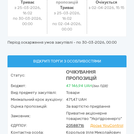
Триває
пропозицій
Очікується
з 25-03-2026,
Триває
з
02-04-2026, 15:15
16:02
з 25-03-2026,
по 30-03-2026,
16:02
00:00
по 02-04-2026,
00:00
Період оскарження умов закупівлі - по
30-03-2026, 00:00
ВІДКРИТІ ТОРГИ З ОСОБЛИВОСТЯМИ
ОЧІКУВАННЯ
Статус:
ПРОПОЗИЦІЙ
Бюджет:
47 146,94
UAH
(без ПДВ)
Вид предмету закупівлі:
Товари
Мінімальний крок аукціону:
471,47 UAH
Оцінка пропозицій:
За вартістю придбання
Приватне акціонерне
Замовник:
товариство "Укргідроенерго"
ЄДРПОУ:
20588716
Досьє YouControl
Контактна особа:
Корольов Ілля Миколайович