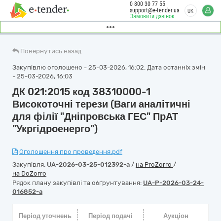
0 800 30 77 55
support@e-tender.ua
UK
Замовити дзвінок
Повернутись назад
Закупівлю оголошено - 25-03-2026, 16:02. Дата останніх змін
- 25-03-2026, 16:03
ДК 021:2015 код 38310000-1
Високоточні терези (Ваги аналітичні
для філії "Дніпровська ГЕС" ПрАТ
"Укргідроенерго")
Оголошення про проведення.pdf
Закупівля:
UA-2026-03-25-012392-a
/
на ProZorro
/
на DoZorro
Рядок плану закупівлі та обґрунтування:
UA-P-2026-03-24-
016852-a
Період уточнень
Період подачі
Аукціон