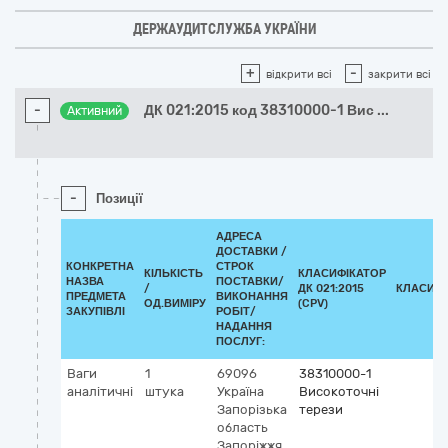
ДЕРЖАУДИТСЛУЖБА УКРАЇНИ
+
-
відкрити всі
закрити всі
-
ДК 021:2015 код 38310000-1 Вис
...
Активний
-
Позиції
АДРЕСА
ДОСТАВКИ /
КОНКРЕТНА
СТРОК
КІЛЬКІСТЬ
КЛАСИФІКАТОР
НАЗВА
ПОСТАВКИ/
/
ДК 021:2015
КЛАСИФІ
ПРЕДМЕТА
ВИКОНАННЯ
ОД.ВИМІРУ
(CPV)
ЗАКУПІВЛІ
РОБІТ/
НАДАННЯ
ПОСЛУГ:
Ваги
1
69096
38310000-1
аналітичні
штука
Україна
Високоточні
Запорізька
терези
область
Запоріжжя