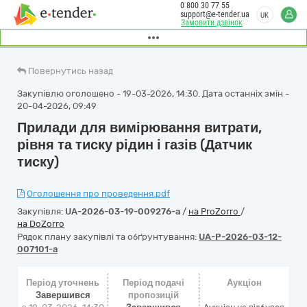
0 800 30 77 55
support@e-tender.ua
UK
Замовити дзвінок
Повернутись назад
Закупівлю оголошено - 19-03-2026, 14:30. Дата останніх змін -
20-04-2026, 09:49
Прилади для вимірювання витрати,
рівня та тиску рідин і газів (Датчик
тиску)
Оголошення про проведення.pdf
Закупівля:
UA-2026-03-19-009276-a
/
на ProZorro
/
на DoZorro
Рядок плану закупівлі та обґрунтування:
UA-P-2026-03-12-
007101-a
Період уточнень
Період подачі
Аукціон
Завершився
пропозицій