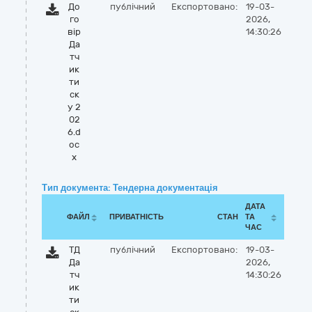
До
публічний
Експортовано:
19-03-
го
2026,
вір
14:30:26
Да
тч
ик
ти
ск
у 2
02
6.d
oc
x
Тип документа: Тендерна документація
ДАТА
ФАЙЛ
ПРИВАТНІСТЬ
СТАН
ТА
ЧАС
ТД
публічний
Експортовано:
19-03-
Да
2026,
тч
14:30:26
ик
ти