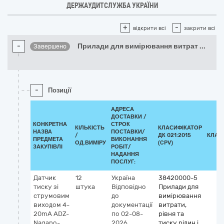
ДЕРЖАУДИТСЛУЖБА УКРАЇНИ
+
-
відкрити всі
закрити всі
-
Прилади для вимірювання витрат
...
Завершено
-
Позиції
АДРЕСА
ДОСТАВКИ /
КОНКРЕТНА
СТРОК
КІЛЬКІСТЬ
КЛАСИФІКАТОР
НАЗВА
ПОСТАВКИ/
/
ДК 021:2015
КЛАС
ПРЕДМЕТА
ВИКОНАННЯ
ОД.ВИМІРУ
(CPV)
ЗАКУПІВЛІ
РОБІТ/
НАДАННЯ
ПОСЛУГ:
Датчик
12
Україна
38420000-5
тиску зі
штука
Відповідно
Прилади для
струмовим
до
вимірювання
виходом 4-
документації
витрати,
20mA ADZ-
по 02-08-
рівня та
Naganо-
2026
тиску рідин і