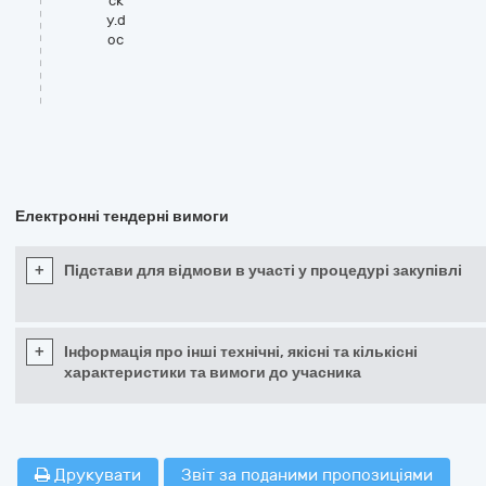
ск
у.d
oc
Електронні тендерні вимоги
+
Підстави для відмови в участі у процедурі закупівлі
+
Інформація про інші технічні, якісні та кількісні
характеристики та вимоги до учасника
Друкувати
Звіт за поданими пропозиціями