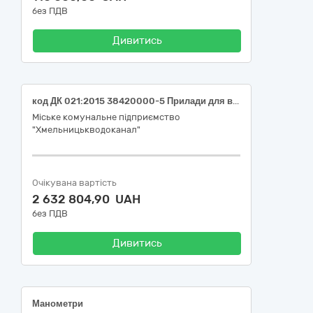
без ПДВ
Дивитись
код ДК 021:2015 38420000-5 Прилади для вимірювання витрати, рівня та тиску рідин і газів (Лічильники води)
Міське комунальне підприємство
"Хмельницькводоканал"
Очікувана вартість
2 632 804,90 UAH
без ПДВ
Дивитись
Манометри