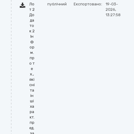
Ло
публічний
Експортовано:
19-03-
т 2
2026,
До
13:27:58
да
то
к 2
Ін
ф
ор
м.
пр
о т
е
х.,
які
сні
та
ін
ші
ха
ра
кт.
пр
ед.
за