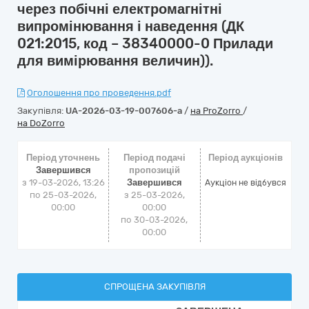
через побічні електромагнітні
випромінювання і наведення (ДК
021:2015, код – 38340000-0 Прилади
для вимірювання величин)).
Оголошення про проведення.pdf
Закупівля:
UA-2026-03-19-007606-a
/
на ProZorro
/
на DoZorro
Період уточнень
Період подачі
Період аукціонів
Завершився
пропозицій
з 19-03-2026, 13:26
Завершився
Аукціон не відбувся
по 25-03-2026,
з 25-03-2026,
00:00
00:00
по 30-03-2026,
00:00
СПРОЩЕНА ЗАКУПІВЛЯ