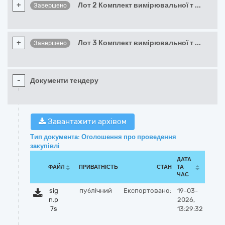
+
Лот 2 Комплект вимірювальної т
...
Завершено
+
Лот 3 Комплект вимірювальної т
...
Завершено
-
Документи тендеру
Завантажити архівом
Тип документа: Оголошення про проведення
закупівлі
ДАТА
ФАЙЛ
ПРИВАТНІСТЬ
СТАН
ТА
ЧАС
sig
публічний
Експортовано:
19-03-
n.p
2026,
7s
13:29:32