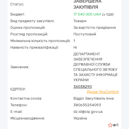
ЗАВЕРШЕНА
Статус:
ЗАКУПІВЛЯ
Бюджет:
17 540 000
UAH
(з ПДВ)
Вид предмету закупівлі:
Товари
Оцінка пропозицій:
За вартістю придбання
Розгляд пропозицій:
Поступовий
Мінімальна кількість пропозицій:
1
Наявність прекваліфікації:
Ні
ДЕПАРТАМЕНТ
ЗАБЕЗПЕЧЕННЯ
ДЕРЖАВНОЇ СЛУЖБИ
Замовник:
СПЕЦІАЛЬНОГО ЗВ'ЯЗКУ
ТА ЗАХИСТУ ІНФОРМАЦІЇ
УКРАЇНИ
36038290
ЄДРПОУ:
Досьє YouControl
Контактна особа:
Відділ Закупівель Інна
Телефон:
380635254093
E-mail:
dz.id@cip.gov.ua
Місцезнаходження:
Україна
5