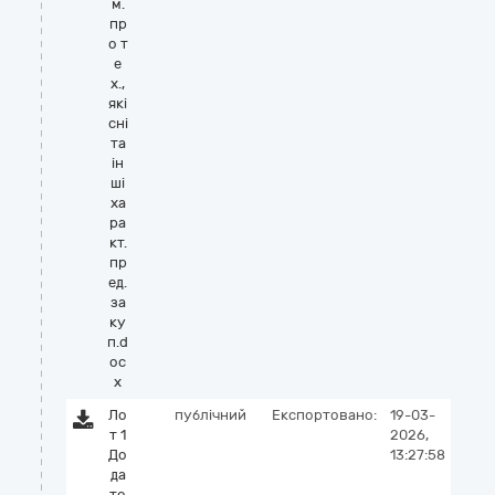
м.
пр
о т
е
х.,
які
сні
та
ін
ші
ха
ра
кт.
пр
ед.
за
ку
п.d
oc
x
Ло
публічний
Експортовано:
19-03-
т 1
2026,
До
13:27:58
да
то