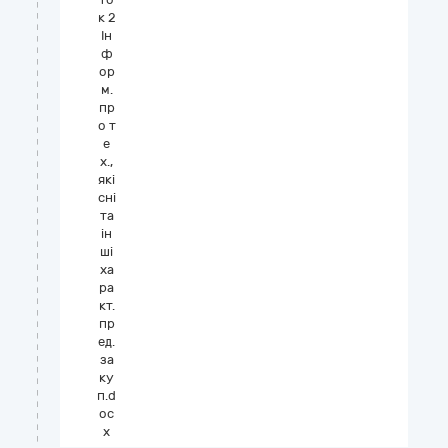
к 2
Ін
ф
ор
м.
пр
о т
е
х.,
які
сні
та
ін
ші
ха
ра
кт.
пр
ед.
за
ку
п.d
oc
x