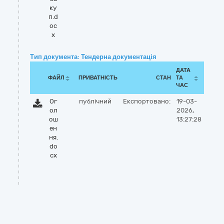
ку
п.d
oc
x
Тип документа: Тендерна документація
ДАТА
ФАЙЛ
ПРИВАТНІСТЬ
СТАН
ТА
ЧАС
Ог
публічний
Експортовано:
19-03-
ол
2026,
ош
13:27:28
ен
ня.
do
cx