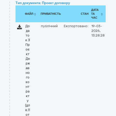
Тип документа: Проект договору
ДАТА
ФАЙЛ
ПРИВАТНІСТЬ
СТАН
ТА
ЧАС
До
публічний
Експортовано:
19-03-
да
2026,
то
13:28:28
к 3
Пр
оє
кт
Де
рж
ав
но
го
ко
нт
ра
кт
у
(дл
я Л
от