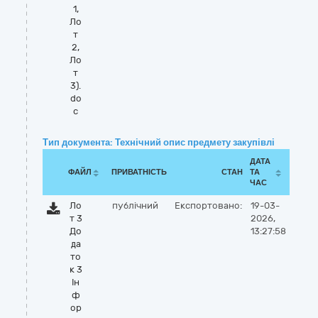
1,
Ло
т
2,
Ло
т
3).
do
c
Тип документа: Технічний опис предмету закупівлі
ДАТА
ФАЙЛ
ПРИВАТНІСТЬ
СТАН
ТА
ЧАС
Ло
публічний
Експортовано:
19-03-
т 3
2026,
До
13:27:58
да
то
к 3
Ін
ф
ор