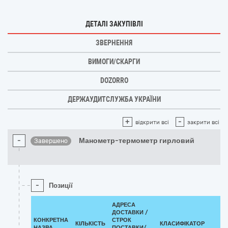
ДЕТАЛІ ЗАКУПІВЛІ
ЗВЕРНЕННЯ
ВИМОГИ/СКАРГИ
DOZORRO
ДЕРЖАУДИТСЛУЖБА УКРАЇНИ
+
-
відкрити всі
закрити всі
-
Манометр-термометр гирловий
Завершено
-
Позиції
АДРЕСА
ДОСТАВКИ /
КОНКРЕТНА
СТРОК
КІЛЬКІСТЬ
КЛАСИФІКАТОР
НАЗВА
ПОСТАВКИ/