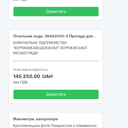
Дивитись
Лічильник води; 38420000-5 Прилади для вимірювання витрати, рівня та тиску рідин і газів за ДК 021:2015 Єдиного закупівельного словника
КОМУНАЛЬНЕ ПІДПРИЄМСТВО
"КОРЮКІВКАВОДОКАНАЛ" КОРЮКІВСЬКОЇ
МІСЬКОЇ РАДИ
Очікувана вартість
145 250,00 UAH
без ПДВ
Дивитись
Манометри, напороміри
Кропивницька філія Товариства з обмеженою