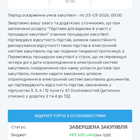
12:00
Період оскарження умов закупівлі - по
23-03-2026, 00:00
Звертаємо вашу увагу та додатково уточнюємо, що при
заповненні розділу "Підстави для відмови в участі у
процедурі закупівлі" учасник процедури закупівлі
підтверджує відсутність підстав, шляхом самостійного
декларування відсутності таких підстав в електронній
системі закупівель під час подання тендерної пропозиції, а
Переможець процедури закупівлі у строк, що не перевищує
чотири дні з дати оприлюднення в електронній системі
закупівель повідомлення про намір укласти договір про
закупівлю, повинен надати замовнику шляхом
оприлюднення в електронній системі закупівель документів,
що підтверджують відсутність підстав, зазначених у
підпунктах 3, 5, 6 і 12 пункту 47 Особливостей (детально
описано у додатку 2 та 4 до ТД).
ВІДКРИТІ ТОРГИ З ОСОБЛИВОСТЯМИ
ЗАВЕРШЕНА ЗАКУПІВЛЯ
Статус:
Бюджет:
983 600
UAH
(без ПДВ)