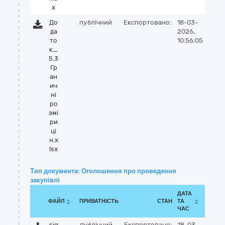
x
До
публічний
Експортовано:
18-03-
да
2026,
то
10:56:05
к_
5.3
Гр
ан
ич
ні
ро
змі
ри
ці
н.x
lsx
Тип документа: Оголошення про проведення
закупівлі
ДАТА
ФАЙЛ
ПРИВАТНІСТЬ
СТАН
ТА
ЧАС
sig
публічний
Експортовано:
18-03-