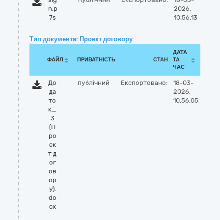
n.p
2026,
7s
10:56:13
Тип документа: Проект договору
ДАТА
ФАЙЛ
ПРИВАТНІСТЬ
СТАН
ТА
ЧАС
До
публічний
Експортовано:
18-03-
да
2026,
то
10:56:05
к_
3
(П
ро
єк
т д
ог
ов
ор
у).
do
cx