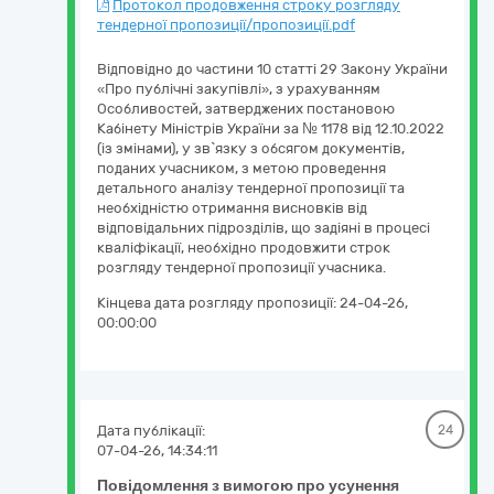
Протокол продовження строку розгляду
тендерної пропозиції/пропозиції.pdf
Відповідно до частини 10 статті 29 Закону України
«Про публічні закупівлі», з урахуванням
Особливостей, затверджених постановою
Кабінету Міністрів України за № 1178 від 12.10.2022
(із змінами), у зв`язку з обсягом документів,
поданих учасником, з метою проведення
детального аналізу тендерної пропозиції та
необхідністю отримання висновків від
відповідальних підрозділів, що задіяні в процесі
кваліфікації, необхідно продовжити строк
розгляду тендерної пропозиції учасника.
Кінцева дата розгляду пропозиції:
24-04-26,
00:00:00
Дата публікації:
24
07-04-26, 14:34:11
Повідомлення з вимогою про усунення