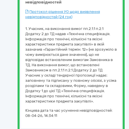
невідповідностей
Протокол рішення УО щодо виявлення
невідповідностей (24 год)
1. Учасник, на виконання вимог пп.2.1.1 п.2.1
Додатку 2 до ТД надав «Технічна специфікація.
Інформація про технічні, кількісні та якісні
характеристики предмета закупівлі» в якій
зазначив «Гарантійний термін: 12» (не зрозуміло в
чому вимірюється дане значення), що не
відповідає встановленим вимогам Замовника в
ТД. На виконання вимог, що встановлені
Замовником в пп.2.1.1 п.2.1 Додатку 2 до ТД
Учасник у складі тендерної пропозиції надає:
заповнену та підписану у повному обсязі, з усіма
розділами та складовими, Форму, наведену в
Додатку 1 до цієї ТД «Технічна специфікація.
Інформація про технічні, кількісні та якісні
характеристики предмета закупівлі».
Кінцева дата та час усунення невідповідностей:
08-04-26, 14:34:11