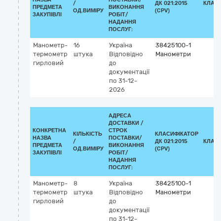
/
ДК 021:2015
КЛАС
ПРЕДМЕТА
ВИКОНАННЯ
ОД.ВИМІРУ
(CPV)
ЗАКУПІВЛІ
РОБІТ/
НАДАННЯ
ПОСЛУГ:
Манометр-
16
Україна
38425100-1
термометр
штука
Відповідно
Манометри
гирловий
до
документації
по 31-12-
2026
АДРЕСА
ДОСТАВКИ /
КОНКРЕТНА
СТРОК
КІЛЬКІСТЬ
КЛАСИФІКАТОР
НАЗВА
ПОСТАВКИ/
/
ДК 021:2015
КЛАС
ПРЕДМЕТА
ВИКОНАННЯ
ОД.ВИМІРУ
(CPV)
ЗАКУПІВЛІ
РОБІТ/
НАДАННЯ
ПОСЛУГ:
Манометр-
8
Україна
38425100-1
термометр
штука
Відповідно
Манометри
гирловий
до
документації
по 31-12-