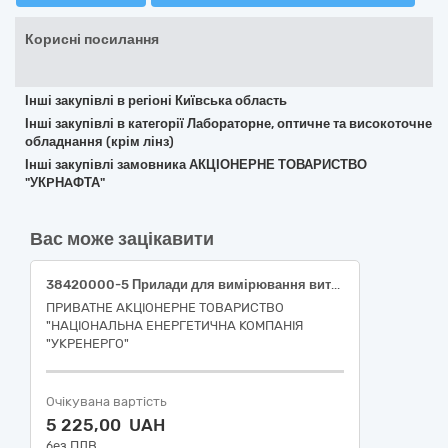
Корисні посилання
Інші закупівлі в регіоні Київська область
Інші закупівлі в категорії Лабораторне, оптичне та високоточне
обладнання (крім лінз)
Інші закупівлі замовника АКЦІОНЕРНЕ ТОВАРИСТВО
"УКPНAФТА"
Вас може зацікавити
38420000-5 Прилади для вимірювання витрати, рівня та тиску рідин і газів Манометри та приладдя до них (для БудРем)
ПРИВАТНЕ АКЦІОНЕРНЕ ТОВАРИСТВО
"НАЦІОНАЛЬНА ЕНЕРГЕТИЧНА КОМПАНІЯ
"УКРЕНЕРГО"
Очікувана вартість
5 225,00 UAH
без ПДВ