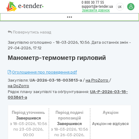
0 800 30 77 55
support@e-tender.ua
UK
Замовити дзвінок
Повернутись назад
Закупівлю оголошено - 18-03-2026, 10:56. Дата останніх змін -
29-04-2026, 17:12
Манометр-термометр гирловий
Оголошення про проведення.pdf
Закупівля:
UA-2026-03-18-003813-a
/
на ProZorro
/
на DoZorro
Рядок плану закупівлі та обґрунтування:
UA-P-2026-03-18-
003861-a
Період уточнень
Період подачі
Аукціон
Завершився
пропозицій
з 18-03-2026, 10:56
Завершився
Аукціон не відбувся
по 23-03-2026,
з 18-03-2026, 10:56
00:00
по 26-03-2026,