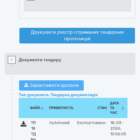
Друкувати реєстр отриманих тендерних
пропозицій
-
Документи тендеру
Завантажити архівом
Тип документа: Тендерна документація
ДАТА
ФАЙЛ
ПРИВАТНІСТЬ
СТАН
ТА
ЧАС
111
публічний
Експортовано:
18-03-
18
2026,
ТД
10:56:05
Ма