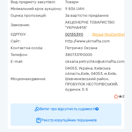
Вид предмету закупівлі:
Товари
Мінімальний крок аукціону:
9 836 UAH
Оцінка пропозицій:
За вартістю придбання
АКЦІОНЕРНЕ ТОВАРИСТВО
Замовник:
"УКPНAФТА"
ЄДРПОУ:
00135390
Досьє YouControl
Сайт:
http://www.ukrnafta.com
Контактна особа:
Петричко Оксана
Телефон:
380733190000
E-mail:
oksana.petrychko@ukrnafta.com
04053,
Україна
,
Київська
область,
Київ,
04053, м.Київ,
Місцезнаходження:
Шевченківський район,
ПРОВУЛОК НЕСТОРІВСЬКИЙ,
будинок 3-5
2
Витяг про відсутність судимості
Реєстр корупційних порушників