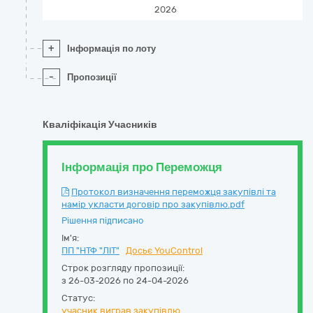
2026
+
Інформація по лоту
-
Пропозиції
Кваліфікація Учасників
Інформація про Переможця
Протокол визначення переможця закупівлі та
намір укласти договір про закупівлю.pdf
Рішення підписано
Ім'я:
ПП "НТФ "ЛІТ"
Досьє YouControl
Строк розгляду пропозиції:
з 26-03-2026 по 24-04-2026
Статус:
учасник виграв закупівлю