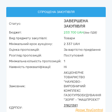
СПРОЩЕНА ЗАКУПІВЛЯ
ЗАВЕРШЕНА
Статус:
ЗАКУПІВЛЯ
Бюджет:
233 700
UAH
(без ПДВ)
Вид предмету закупівлі:
Товари
Мінімальний крок аукціону:
2 337 UAH
Оцінка пропозицій:
За вартістю придбання
Розгляд пропозицій:
Поступовий
Мінімальна кількість пропозицій:
1
Наявність прекваліфікації:
Ні
АКЦІОНЕРНЕ
ТОВАРИСТВО
"НАУКОВО-
Замовник:
ВИРОБНИЧИЙ
КОМПЛЕКС
ГАЗОТУРБОБУДУВАННЯ
"ЗОРЯ" - "МАШПРОЕКТ"
31821381
ЄДРПОУ:
Досьє YouControl