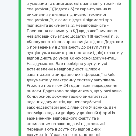
з умовами та вимогами, які визначені у технічній
специфікації (Додаток 3) та гарантування їх
виконання у вигляді підписаної технічної
специфікації», а саме: відсутні відомості про
підписанта документа. 2. Невідповідність -
Посилання на вимогу в КД щодо якої виявлено
невідповідність згідно Додатку 1 (ІІ частина) п. 3:
«Конкурсно-цінова пропозиція згідно з Додатком
5 приведена у відповідність до результатів
аукціону», а саме: строк поставки (днів) вказати у
відповідність до умов Конкурсної документації.
Нагадуємо, що Вам необхідно усунути усі
встановленні невідповідності шляхом
завантаження виправлених інформації та/або
документів у електронну систему закупівель
Prozorro протягом 24 годин після надходження
вимоги. Додатково повідомляємо, що у разі якщо
Конкурсною документацією вимагається
надання документів, що непередбачені
законодавством або діяльністю Учасника, Вам
необхідно надати довідку у довільній формі із
зазначенням відповідного факту та з
посиланням на законодавчі підстави, які
передбачають відсутність відповідних
документів. У разі, якщо встановленні