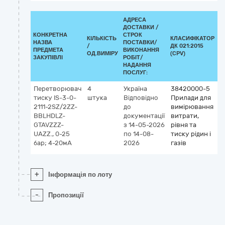
АДРЕСА
ДОСТАВКИ /
КОНКРЕТНА
СТРОК
КІЛЬКІСТЬ
КЛАСИФІКАТОР
НАЗВА
ПОСТАВКИ/
/
ДК 021:2015
К
ПРЕДМЕТА
ВИКОНАННЯ
ОД.ВИМІРУ
(CPV)
ЗАКУПІВЛІ
РОБІТ/
НАДАННЯ
ПОСЛУГ:
Перетворювач
4
Україна
38420000-5
тиску IS-3-0-
штука
Відповідно
Прилади для
2111-2SZ/2ZZ-
до
вимірювання
BBLHDLZ-
документації
витрати,
GTAVZZZ-
з 14-05-2026
рівня та
UAZZ., 0-25
по 14-08-
тиску рідин і
бар; 4-20мА
2026
газів
+
Інформація по лоту
-
Пропозиції