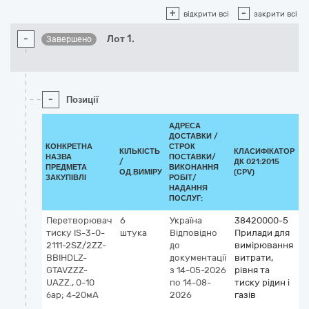
+
-
відкрити всі
закрити всі
-
Лот 1.
Завершено
-
Позиції
АДРЕСА
ДОСТАВКИ /
КОНКРЕТНА
СТРОК
КІЛЬКІСТЬ
КЛАСИФІКАТОР
НАЗВА
ПОСТАВКИ/
/
ДК 021:2015
К
ПРЕДМЕТА
ВИКОНАННЯ
ОД.ВИМІРУ
(CPV)
ЗАКУПІВЛІ
РОБІТ/
НАДАННЯ
ПОСЛУГ:
Перетворювач
6
Україна
38420000-5
тиску IS-3-0-
штука
Відповідно
Прилади для
2111-2SZ/2ZZ-
до
вимірювання
BBIHDLZ-
документації
витрати,
GTAVZZZ-
з 14-05-2026
рівня та
UAZZ., 0-10
по 14-08-
тиску рідин і
бар; 4-20мА
2026
газів