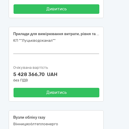
Дивитись
Прилади для вимірювання витрати, рівня та тиску рідин і газів, 38420000-5 (лічильники води)
КП ""Луцькводоканал""
Очікувана вартість
5 428 366,70 UAH
без ПДВ
Дивитись
Вузли обліку газу
Вінницяоблтеплоенерго