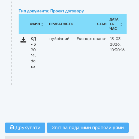
Тип документа: Проект договору
ДАТА
ФАЙЛ
ПРИВАТНІСТЬ
СТАН
ТА
ЧАС
КД
публічний
Експортовано:
13-03-
- 3
2026,
90
10:30:16
14.
do
cx
Друкувати
Звіт за поданими пропозиціями