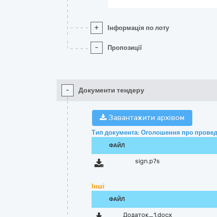
+
Інформація по лоту
-
Пропозиції
-
Документи тендеру
Завантажити архівом
Тип документа: Оголошення про провед
ФАЙЛ
sign.p7s
Інші
ФАЙЛ
Додаток_1.docx