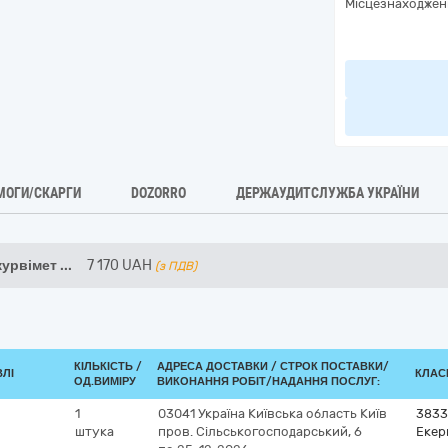
Місцезнаходжен
МОГИ/СКАРГИ
DOZORRO
ДЕРЖАУДИТСЛУЖБА УКРАЇНИ
курвімет
...
7 170
UAH
(з ПДВ)
КІЛЬКІСТЬ /
АДРЕСА ДОСТАВКИ /
СТРОК ПОСТАВКИ/
ВЛІ
КЛАСИ
ОД.ВИМІРУ
ВИКОНАННЯ РОБІТ/НАДАННЯ ПОСЛУГ:
1
03041
Україна
Київська область
Київ
3833
штука
пров. Сільськогосподарський, 6
Екер