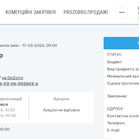
КОМЕРЦІЙНІ ЗАКУПІВЛІ
PROZORRO.ПРОДАЖІ
нніх змін - 17-03-2026, 09:00
р
Статус:
Бюджет:
Вид предмету за
Мінімальний кро
/
на DoZorro
Оцінка пропозиц
6-03-06-002602-a
Замовник:
 пропозицій
Аукціон
ився
ЄДРПОУ:
6, 10:33
Аукціон не відбувся
6, 09:00
Контактна особ
Телефон:
00:00
E-mail: