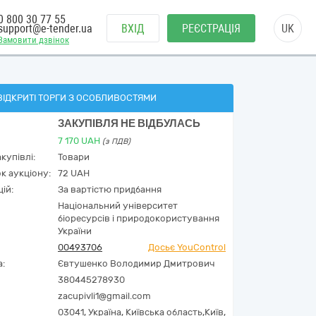
0 800 30 77 55
support@e-tender.ua
ВХІД
РЕЄСТРАЦІЯ
UK
Замовити дзвінок
ВІДКРИТІ ТОРГИ З ОСОБЛИВОСТЯМИ
ЗАКУПІВЛЯ НЕ ВІДБУЛАСЬ
7 170
UAH
(з ПДВ)
купівлі:
Товари
к аукціону:
72 UAH
ій:
За вартістю придбання
Національний університет
біоресурсів і природокористування
України
00493706
Досьє YouControl
а:
Євтушенко Володимир Дмитрович
380445278930
zacupivli1@gmail.com
03041,
Україна
,
Київська область,
Київ,