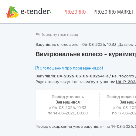
PROZORRO
PROZORRO MARKET
Повернутись назад
Закупівлю оголошено - 06-03-2026, 10:33. Дата оста
Вимірювальне колесо - курвімет
Оголошення про проведення.pdf
Закупівля:
UA-2026-03-06-002541-a
/
на ProZorro
Рядок плану закупівлі та обґрунтування:
UA-P-202
Період уточнень
Період подачі
Завершився
Заверш
з 06-03-2026, 10:33
з 06-03-202
по 14-03-2026, 00:00
по 17-03-202
Період оскарження умов закупівлі - по
14-03-2026, 