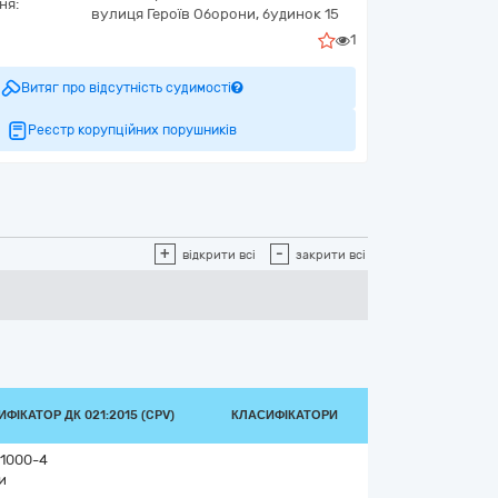
ня:
вулиця Героїв Оборони, будинок 15
1
Витяг про відсутність судимості
Реєстр корупційних порушників
+
-
відкрити всі
закрити всі
ФІКАТОР ДК 021:2015 (CPV)
КЛАСИФІКАТОРИ
1000-4
и