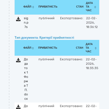
ДАТА
ФАЙЛ
ПРИВАТНІСТЬ
СТАН
ТА
ЧАС
sig
публічний
Експортовано:
22-02-
n.p
2026,
7s
18:36:12
Тип документа: Критерії прийнятності
ДАТА
ФАЙЛ
ПРИВАТНІСТЬ
СТАН
ТА
ЧАС
До
публічний
Експортовано:
22-02-
да
2026,
то
18:35:35
к 1
Фо
рм
а Т
П.
do
cx
До
публічний
Експортовано:
22-02-