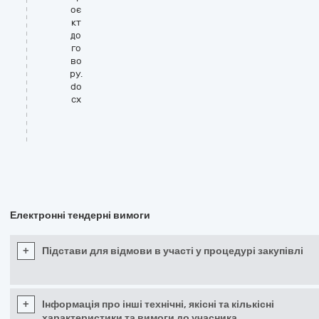
оє
кт
до
го
во
ру.
do
cx
Електронні тендерні вимоги
+
Підстави для відмови в участі у процедурі закупівлі
+
Інформація про інші технічні, якісні та кількісні
характеристики та вимоги до учасника