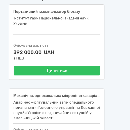
Портативний газоаналізатор біогазу
Інститут газу Національної академії наук
України
Очікувана вартість
392 000,00 UAH
з ПДВ
Дивитись
Механічна, одноканальна мікропіпетка варіабельного об'єму 100-1000 µl (мкл) за НК 024:2023: 42875 - Мікропіпетка механічна, НК 031:2024: W0503020199- Піпетки - інше, ДК:021:2015: 38437100-8 Піпетки; Механічна, одноканальна мікропіпетка варіабельного об'єму 10–100µl (мкл) за НК 024:2023: 42875 - Мікропіпетка механічна, НК 031:2024: W0503020199- Піпетки - інше, ДК:021:2015: 38437100-8 Піпетки Єдиного закупівельного словника
Аварійно – рятувальний загін спеціального
призначення Головного управління Державної
служби України з надзвичайних ситуацій у
Хмельницькій області
Очікувана вартість