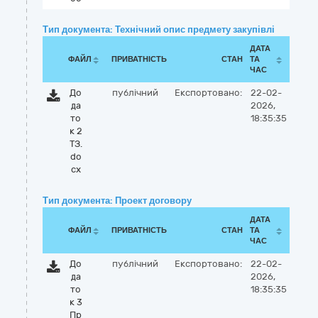
Тип документа: Технічний опис предмету закупівлі
ДАТА
ФАЙЛ
ПРИВАТНІСТЬ
СТАН
ТА
ЧАС
До
публічний
Експортовано:
22-02-
да
2026,
то
18:35:35
к 2
ТЗ.
do
cx
Тип документа: Проект договору
ДАТА
ФАЙЛ
ПРИВАТНІСТЬ
СТАН
ТА
ЧАС
До
публічний
Експортовано:
22-02-
да
2026,
то
18:35:35
к 3
Пр