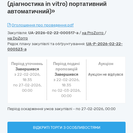
(діагностика in vitro) портативний
автоматичний)»
Оголошення про проведення.pdf
Закупівля:
UA-2026-02-22-000517-a
/
на ProZorro
/
на DoZorro
Рядок плану закупівлі та обґрунтування:
UA-P-2026-02-22-
000523-a
Період уточнень
Період подачі
Аукціон
Завершився
пропозицій
з 22-02-2026,
Завершився
Аукціон не відбувся
18:35
з 22-02-2026,
по 27-02-2026,
18:35
00:00
по 02-03-2026,
00:00
Період оскарження умов закупівлі - по
27-02-2026, 00:00
ВІДКРИТІ ТОРГИ З ОСОБЛИВОСТЯМИ