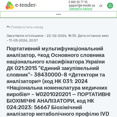
0 800 30 77 55
support@e-tender.ua
UK
Замовити дзвінок
Повернутись назад
Закупівлю оголошено - 22-02-2026, 18:35. Дата останніх змін
- 17-03-2026, 20:57
Портативний мультифункціональний
аналізатор, «код Основного словника
національного класифікатора України
ДК 021:2015 "Єдиний закупівельний
словник"– 38430000-8 «Детектори та
аналізатори» (код НК 031: 2024
«Національна номенклатура медичних
виробів» – W0201020201 — ПОРТАТИВНІ
БІОХІМІЧНІ АНАЛІЗАТОРИ, код НК
024:2023: 56667 Біохімічний
аналізатор метаболічного профілю IVD