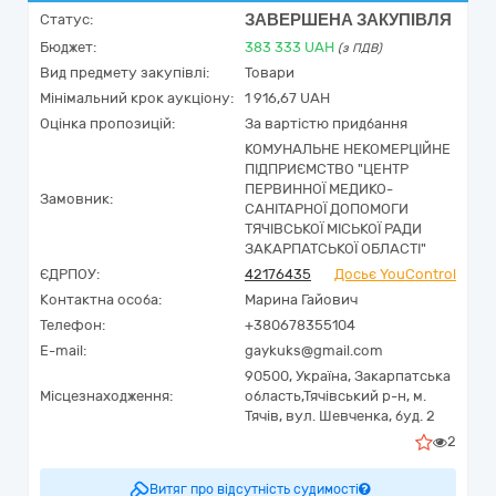
ЗАВЕРШЕНА ЗАКУПІВЛЯ
Статус:
Бюджет:
383 333
UAH
(з ПДВ)
Вид предмету закупівлі:
Товари
Мінімальний крок аукціону:
1 916,67 UAH
Оцінка пропозицій:
За вартістю придбання
КОМУНАЛЬНЕ НЕКОМЕРЦІЙНЕ
ПІДПРИЄМСТВО "ЦЕНТР
ПЕРВИННОЇ МЕДИКО-
Замовник:
САНІТАРНОЇ ДОПОМОГИ
ТЯЧІВСЬКОЇ МІСЬКОЇ РАДИ
ЗАКАРПАТСЬКОЇ ОБЛАСТІ"
ЄДРПОУ:
42176435
Досьє YouControl
Контактна особа:
Марина Гайович
Телефон:
+380678355104
E-mail:
gaykuks@gmail.com
90500,
Україна
,
Закарпатська
Місцезнаходження:
область,
Тячівський р-н, м.
Тячів,
вул. Шевченка, буд. 2
2
Витяг про відсутність судимості