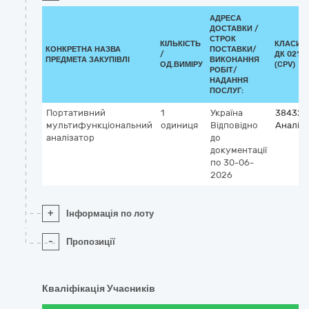
АДРЕСА
ДОСТАВКИ /
СТРОК
КІЛЬКІСТЬ
КЛАСИФ
КОНКРЕТНА НАЗВА
ПОСТАВКИ/
/
ДК 021:2
ПРЕДМЕТА ЗАКУПІВЛІ
ВИКОНАННЯ
ОД.ВИМІРУ
(CPV)
РОБІТ/
НАДАННЯ
ПОСЛУГ:
Портативний
1
Україна
384320
мультифункціональний
одиниця
Відповідно
Аналіз
аналізатор
до
документації
по 30-06-
2026
+
Інформація по лоту
-
Пропозиції
Кваліфікація Учасників