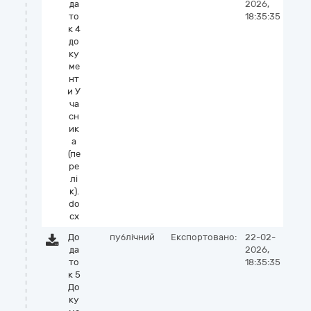
да
2026,
то
18:35:35
к 4
до
ку
ме
нт
и У
ча
сн
ик
а
(пе
ре
лі
к).
do
cx
До
публічний
Експортовано:
22-02-
да
2026,
то
18:35:35
к 5
До
ку