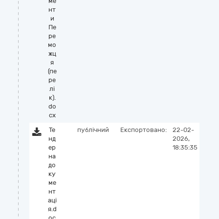
ме
нт
и
Пе
ре
мо
жц
я
(пе
ре
лі
к).
do
cx
Те
публічний
Експортовано:
22-02-
нд
2026,
ер
18:35:35
на
до
ку
ме
нт
аці
я.d
oc