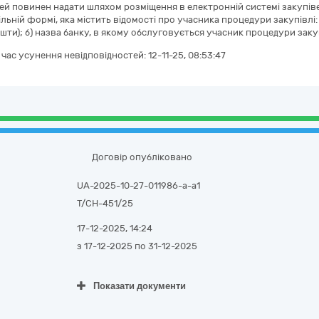
ей повинен надати шляхом розміщення в електронній системі закупів
ільній формі, яка містить відомості про учасника процедури закупівлі:
шти); б) назва банку, в якому обслуговується учасник процедури заку
а час усунення невідповідностей:
12-11-25, 08:53:47
Договір опубліковано
UA-2025-10-27-011986-a-a1
Т/СН-451/25
17-12-2025, 14:24
з 17-12-2025
по 31-12-2025
Показати документи