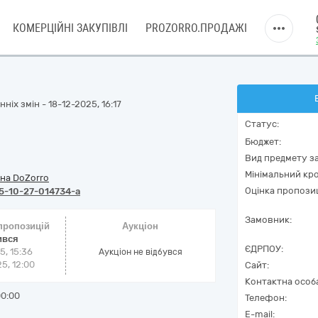
КОМЕРЦІЙНІ ЗАКУПІВЛІ
PROZORRO.ПРОДАЖІ
іх змін - 18-12-2025, 16:17
Статус:
Бюджет:
Вид предмету за
Мінімальний кро
на DoZorro
Оцінка пропозиц
5-10-27-014734-a
Замовник:
 пропозицій
Аукціон
ився
ЄДРПОУ:
5, 15:36
Аукціон не відбувся
5, 12:00
Сайт:
Контактна особ
00:00
Телефон:
E-mail: