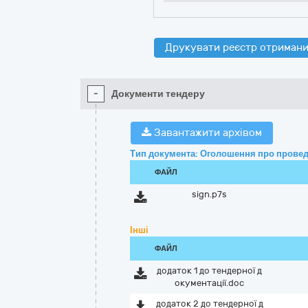
Друкувати реєстр отримани
-
Документи тендеру
Завантажити архівом
Тип документа: Оголошення про провед
ФАЙЛ
sign.p7s
Інші
ФАЙЛ
додаток 1 до тендерної д
окументації.doc
додаток 2 до тендерної д