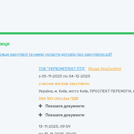
ожця
ця закупівлі та намір укласти договір про закупівлю.pdf
ТОВ "УКРКОМПЛЕКТ ЛТД"
Досьє YouControl
з 05-11-2025 по 04-12-2025
учасник виграв закупівлю
Україна
,
м. Київ
,
місто Київ,
ПРОСПЕКТ ПЕРЕМОГИ, б
384 100
UAH,
без ПДВ
Показати документи
Показати документи
13-11-2025, 09:59
по 19-11-2025, 00:00