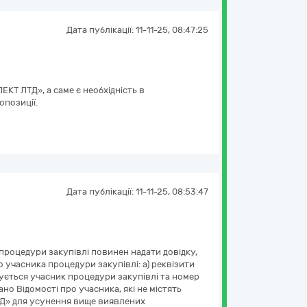
Дата публікації:
11-11-25, 08:47:25
КТ ЛТД», а саме є необхідність в
опозиції.
Дата публікації:
11-11-25, 08:53:47
 процедури закупівлі повинен надати довідку,
о учасника процедури закупівлі: а) реквізити
вується учасник процедури закупівлі та номер
о Відомості про учасника, які не містять
ТД» для усунення вище виявлених