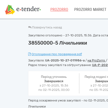
PROZORRO
PROZORRO MARKET
Повернутись назад
Закупівлю оголошено - 27-10-2025, 15:36. Дата останн
38550000-5 Лічильники
Оголошення про проведення.pdf
Закупівля:
UA-2025-10-27-011986-a
/
на ProZorro
/
Рядок плану закупівлі та обґрунтування:
UA-P-202
Період уточнень
Період подачі
Завершився
Заверш
з 27-10-2025, 15:36
з 27-10-202
по 02-11-2025, 00:00
по 05-11-202
Період оскарження умов закупівлі - по
02-11-2025, 
Лічильники