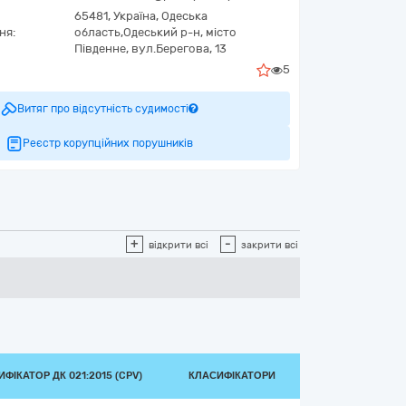
65481,
Україна
,
Одеська
ня:
область,
Одеський р-н, місто
Південне,
вул.Берегова, 13
5
Витяг про відсутність судимості
Реєстр корупційних порушників
+
-
відкрити всі
закрити всі
ФІКАТОР ДК 021:2015 (CPV)
КЛАСИФІКАТОРИ