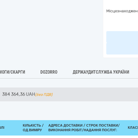
Місцезнаходжен
МОГИ/СКАРГИ
DOZORRO
ДЕРЖАУДИТСЛУЖБА УКРАЇНИ
384 364,36
UAH
(без ПДВ)
КІЛЬКІСТЬ /
АДРЕСА ДОСТАВКИ /
СТРОК ПОСТАВКИ/
ВЛІ
КЛАСИ
ОД.ВИМІРУ
ВИКОНАННЯ РОБІТ/НАДАННЯ ПОСЛУГ: