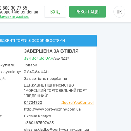
0 800 30 77 55
support@e-tender.ua
ВХІД
РЕЄСТРАЦІЯ
UK
Замовити дзвінок
ВІДКРИТІ ТОРГИ З ОСОБЛИВОСТЯМИ
ЗАВЕРШЕНА ЗАКУПІВЛЯ
384 364,36
UAH
(без ПДВ)
купівлі:
Товари
к аукціону:
3 843,64 UAH
ій:
За вартістю придбання
ДЕРЖАВНЕ ПІДПРИЄМСТВО
"МОРСЬКИЙ ТОРГОВЕЛЬНИЙ ПОРТ
"ПІВДЕННИЙ"
04704790
Досьє YouControl
http://www.port-yuzhny.com.ua
а:
Оксана Кладко
+380487507623
oksana.kladko@port-yuzhny.com.ua