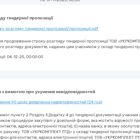
ду тендерної пропозиції
у розгляду тендерної пропозиції/пропозиції.pdf
ля продовження строку розгляду тендерної пропозиції ТОВ «УКРКОМПЛЕ
го розгляду документів, наданих цим учасником у складі тендерної пр
ції:
04-12-25, 00:00:00
 з вимогою про усунення невідповідностей
ення УО щодо виявлення невідповідностей (24 год)
вимог пункту 2 Розділу II Додатку 4 до тендерної документації учасник
иком процедури закупівлі у довільній формі, яка містить відомості пр
онтактів, адреса електронної пошти); б) назва банку, в якому обслуго
 рахунку. ТОВ «УКРКОМПЛЕКТ ЛТД» у складі тендерної пропозиції надан
ефон для контактів, адреса електронної пошти). ТОВ «УКРКОМПЛЕКТ Л