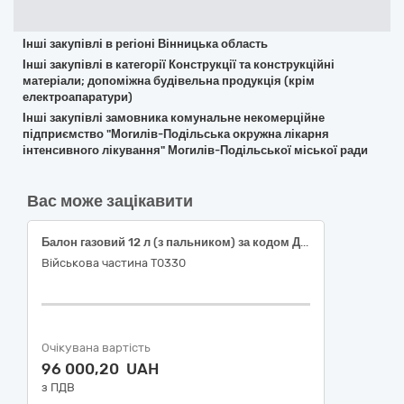
Інші закупівлі в регіоні Вінницька область
Інші закупівлі в категорії Конструкції та конструкційні
матеріали; допоміжна будівельна продукція (крім
електроапаратури)
Інші закупівлі замовника комунальне некомерційне
підприємство "Могилів-Подільська окружна лікарня
інтенсивного лікування" Могилів-Подільської міської ради
Вас може зацікавити
Балон газовий 12 л (з пальником) за кодом ДК 021:2015 «44610000-9 Цистерни, резервуари, контейнери та посудини високого тиску»
Військова частина Т0330
Очікувана вартість
96 000,20 UAH
з ПДВ