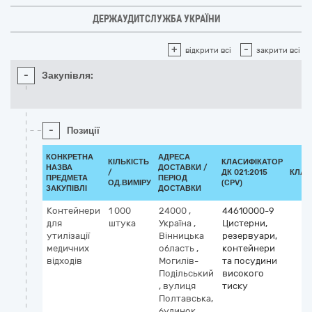
ДЕРЖАУДИТСЛУЖБА УКРАЇНИ
+
-
відкрити всі
закрити всі
-
Закупівля:
-
Позиції
КОНКРЕТНА
АДРЕСА
КІЛЬКІСТЬ
КЛАСИФІКАТОР
НАЗВА
ДОСТАВКИ /
/
ДК 021:2015
КЛАС
ПРЕДМЕТА
ПЕРІОД
ОД.ВИМІРУ
(CPV)
ЗАКУПІВЛІ
ДОСТАВКИ
Контейнери
1 000
24000
,
44610000-9
для
штука
Україна
,
Цистерни,
утилізації
Вінницька
резервуари,
медичних
область
,
контейнери
відходів
Могилів-
та посудини
Подільський
високого
,
вулиця
тиску
Полтавська,
будинок