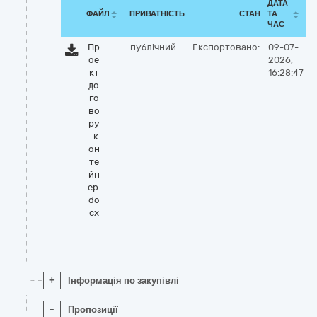
ДАТА
ФАЙЛ
ПРИВАТНІСТЬ
СТАН
ТА
ЧАС
Пр
публічний
Експортовано:
09-07-
ое
2026,
кт
16:28:47
до
го
во
ру
-к
он
те
йн
ер.
do
cx
+
Інформація по закупівлі
-
Пропозиції