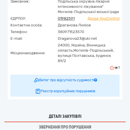
Замовник:
Подільська окружна лікарня
інтенсивного лікування"
Могилів-Подільської міської ради
ЄДРПОУ:
01982591
Досьє YouControl
Контактна особа:
Драганова Любов
Телефон:
380971523570
E-mail:
Draganova23@ukr.net
24000,
Україна
,
Вінницька
область,
Могилів-Подільський,
Місцезнаходження:
вулиця Полтавська, будинок
89/2
1
Витяг про відсутність судимості
Реєстр корупційних порушників
ДЕТАЛІ ЗАКУПІВЛІ
ЗВЕРНЕННЯ ПРО ПОРУШЕННЯ