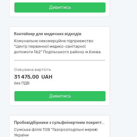
Дивитись
Контейнер для медичних відходів
Комунальне некомерційне підприємство
"Центр первинної медико-санітарної
допомоги №2" Подільського району м.Києва
Очікувана вартість
31 475,00 UAH
без ПДВ
Дивитись
Пробовідбірники з сульфоінертним покриттям для відбору проб природного газу
Сумська філія ТОВ "Газорозподільні мережі
України