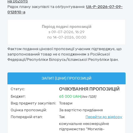
на DoZorro
Рядок плану закупівлі та обґрунтування:
UA-P-2026-07-09-
012810-a
Період подачі пропозицій
з 09-07-2026, 16:29
по 14-07-2026, 00:00
Фактом подання цінової пропозиції учасник підтверджує, що
запропонований товар не є походженням з Російської
Федерації/Республіки Білорусь/Ісламської Республіки Іран.
ЗАПИТ (ЦІНИ) ПРОПОЗИЦІЙ
ОЧІКУВАННЯ ПРОПОЗИЦІЙ
Статус:
Бюджет:
65 000
UAH
(без ПДВ)
Вид предмету закупівлі:
Товари
Оцінка пропозицій:
За вартістю придбання
Попередній етап:
Так
Перейти до відбору
комунальне некомерційне
підприємство "Могилів-