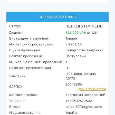
СПРОЩЕНА ЗАКУПІВЛЯ
ПЕРІОД УТОЧНЕНЬ
Статус:
Бюджет:
822 000
UAH
(з ПДВ)
Вид предмету закупівлі:
Товари
Мінімальний крок аукціону:
8 220 UAH
Оцінка пропозицій:
За вартістю придбання
Розгляд пропозицій:
Поступовий
Мінімальна кількість пропозицій:
1
Наявність прекваліфікації:
Ні
Військова частина
Замовник:
А5170
26643286
ЄДРПОУ:
Досьє YouControl
Контактна особа:
Костянтин Островський
Телефон:
+380509679602
E-mail:
tender5170@gmail.com
Місцезнаходження:
Україна