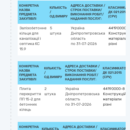
КОНКРЕТНА
АДРЕСА ДОСТАВКИ /
КІЛЬКІСТЬ
КЛАСИФІКАТ
НАЗВА
СТРОК ПОСТАВКИ/
/
ДК 021:2015
ПРЕДМЕТА
ВИКОНАННЯ РОБІТ/
ОД.ВИМІРУ
(CPV)
ЗАКУПІВЛІ
НАДАННЯ ПОСЛУГ:
Залізобетонне
5
Україна
44190000-
кільце для
штука
Дніпропетровська
Конструкці
каналізації і
область
матеріали
септика КС
по 31-07-2026
різні
15.9
КОНКРЕТНА
АДРЕСА ДОСТАВКИ /
КІЛЬКІСТЬ
КЛАСИФІКАТОР
НАЗВА
СТРОК ПОСТАВКИ/
/
ДК 021:2015
ПРЕДМЕТА
ВИКОНАННЯ РОБІТ/
ОД.ВИМІРУ
(CPV)
ЗАКУПІВЛІ
НАДАННЯ ПОСЛУГ:
Плита
2
Україна
44190000-8
перекриття
штука
Дніпропетровська
Конструкційні
ПП 15-2 для
область
матеріали
бетонних
по 31-07-2026
різні
кілець
КОНКРЕТНА
АДРЕСА ДОСТАВКИ /
КІЛЬКІСТЬ
КЛАСИФІКАТОР