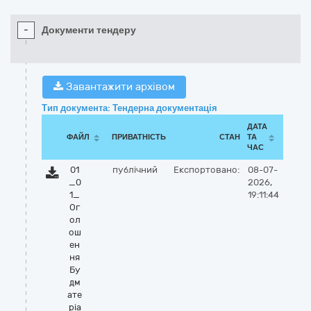
-
Документи тендеру
Завантажити архівом
Тип документа: Тендерна документація
ДАТА
ФАЙЛ
ПРИВАТНІСТЬ
СТАН
ТА
ЧАС
01
публічний
Експортовано:
08-07-
_0
2026,
1_
19:11:44
Ог
ол
ош
ен
ня
Бу
дм
ате
ріа