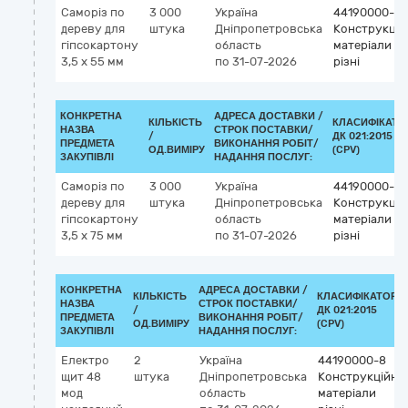
Саморіз по
3 000
Україна
44190000-8
дереву для
штука
Дніпропетровська
Конструкцій
гіпсокартону
область
матеріали
3,5 x 55 мм
по 31-07-2026
різні
КОНКРЕТНА
АДРЕСА ДОСТАВКИ /
КІЛЬКІСТЬ
КЛАСИФІКАТО
НАЗВА
СТРОК ПОСТАВКИ/
/
ДК 021:2015
ПРЕДМЕТА
ВИКОНАННЯ РОБІТ/
ОД.ВИМІРУ
(CPV)
ЗАКУПІВЛІ
НАДАННЯ ПОСЛУГ:
Саморіз по
3 000
Україна
44190000-8
дереву для
штука
Дніпропетровська
Конструкцій
гіпсокартону
область
матеріали
3,5 x 75 мм
по 31-07-2026
різні
КОНКРЕТНА
АДРЕСА ДОСТАВКИ /
КІЛЬКІСТЬ
КЛАСИФІКАТОР
НАЗВА
СТРОК ПОСТАВКИ/
/
ДК 021:2015
ПРЕДМЕТА
ВИКОНАННЯ РОБІТ/
ОД.ВИМІРУ
(CPV)
ЗАКУПІВЛІ
НАДАННЯ ПОСЛУГ:
Електро
2
Україна
44190000-8
щит 48
штука
Дніпропетровська
Конструкційні
мод
область
матеріали