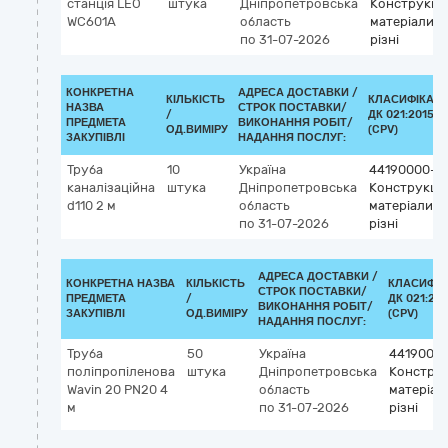
станція LEO
штука
Дніпропетровська
Конструкцій
WC601A
область
матеріали
по 31-07-2026
різні
КОНКРЕТНА
АДРЕСА ДОСТАВКИ /
КІЛЬКІСТЬ
КЛАСИФІКАТ
НАЗВА
СТРОК ПОСТАВКИ/
/
ДК 021:2015
ПРЕДМЕТА
ВИКОНАННЯ РОБІТ/
ОД.ВИМІРУ
(CPV)
ЗАКУПІВЛІ
НАДАННЯ ПОСЛУГ:
Труба
10
Україна
44190000-8
каналізаційна
штука
Дніпропетровська
Конструкцій
d110 2 м
область
матеріали
по 31-07-2026
різні
АДРЕСА ДОСТАВКИ /
КОНКРЕТНА НАЗВА
КІЛЬКІСТЬ
КЛАСИФІК
СТРОК ПОСТАВКИ/
ПРЕДМЕТА
/
ДК 021:201
ВИКОНАННЯ РОБІТ/
ЗАКУПІВЛІ
ОД.ВИМІРУ
(CPV)
НАДАННЯ ПОСЛУГ:
Труба
50
Україна
4419000
поліпропіленова
штука
Дніпропетровська
Конструк
Wavin 20 PN20 4
область
матеріал
м
по 31-07-2026
різні