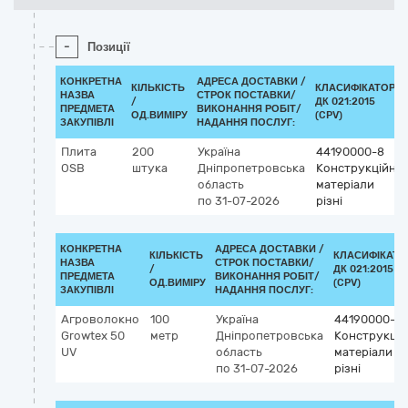
-
Позиції
КОНКРЕТНА
АДРЕСА ДОСТАВКИ /
КІЛЬКІСТЬ
КЛАСИФІКАТОР
НАЗВА
СТРОК ПОСТАВКИ/
/
ДК 021:2015
ПРЕДМЕТА
ВИКОНАННЯ РОБІТ/
ОД.ВИМІРУ
(CPV)
ЗАКУПІВЛІ
НАДАННЯ ПОСЛУГ:
Плита
200
Україна
44190000-8
OSB
штука
Дніпропетровська
Конструкційні
область
матеріали
по 31-07-2026
різні
КОНКРЕТНА
АДРЕСА ДОСТАВКИ /
КІЛЬКІСТЬ
КЛАСИФІКАТО
НАЗВА
СТРОК ПОСТАВКИ/
/
ДК 021:2015
ПРЕДМЕТА
ВИКОНАННЯ РОБІТ/
ОД.ВИМІРУ
(CPV)
ЗАКУПІВЛІ
НАДАННЯ ПОСЛУГ:
Агроволокно
100
Україна
44190000-8
Growtex 50
метр
Дніпропетровська
Конструкцій
UV
область
матеріали
по 31-07-2026
різні