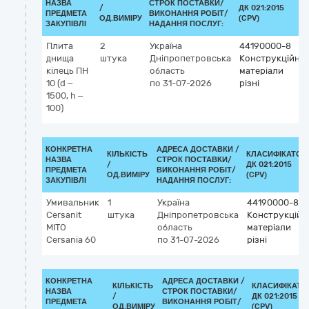
НАЗВА
СТРОК ПОСТАВКИ/
/
ДК 021:2015
ПРЕДМЕТА
ВИКОНАННЯ РОБІТ/
ОД.ВИМІРУ
(CPV)
ЗАКУПІВЛІ
НАДАННЯ ПОСЛУГ:
Плита
2
Україна
44190000-8
днища
штука
Дніпропетровська
Конструкційні
кілець ПН
область
матеріали
10 (d –
по 31-07-2026
різні
1500, h –
100)
КОНКРЕТНА
АДРЕСА ДОСТАВКИ /
КІЛЬКІСТЬ
КЛАСИФІКАТОР
НАЗВА
СТРОК ПОСТАВКИ/
/
ДК 021:2015
ПРЕДМЕТА
ВИКОНАННЯ РОБІТ/
ОД.ВИМІРУ
(CPV)
ЗАКУПІВЛІ
НАДАННЯ ПОСЛУГ:
Умивальник
1
Україна
44190000-8
Cersanit
штука
Дніпропетровська
Конструкційн
MITO
область
матеріали
Cersania 60
по 31-07-2026
різні
КОНКРЕТНА
АДРЕСА ДОСТАВКИ /
КІЛЬКІСТЬ
КЛАСИФІКАТО
НАЗВА
СТРОК ПОСТАВКИ/
/
ДК 021:2015
ПРЕДМЕТА
ВИКОНАННЯ РОБІТ/
ОД.ВИМІРУ
(CPV)