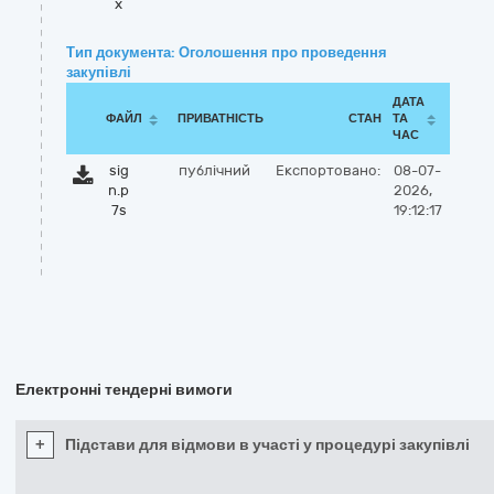
x
Тип документа: Оголошення про проведення
закупівлі
ДАТА
ФАЙЛ
ПРИВАТНІСТЬ
СТАН
ТА
ЧАС
sig
публічний
Експортовано:
08-07-
n.p
2026,
7s
19:12:17
Електронні тендерні вимоги
+
Підстави для відмови в участі у процедурі закупівлі