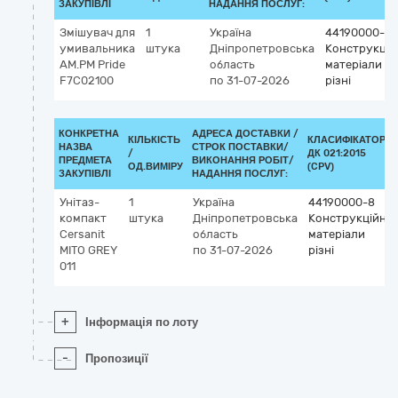
ЗАКУПІВЛІ
НАДАННЯ ПОСЛУГ:
Змішувач для
1
Україна
44190000-8
умивальника
штука
Дніпропетровська
Конструкцій
AM.PM Pride
область
матеріали
F7C02100
по 31-07-2026
різні
КОНКРЕТНА
АДРЕСА ДОСТАВКИ /
КІЛЬКІСТЬ
КЛАСИФІКАТОР
НАЗВА
СТРОК ПОСТАВКИ/
/
ДК 021:2015
ПРЕДМЕТА
ВИКОНАННЯ РОБІТ/
ОД.ВИМІРУ
(CPV)
ЗАКУПІВЛІ
НАДАННЯ ПОСЛУГ:
Унітаз-
1
Україна
44190000-8
компакт
штука
Дніпропетровська
Конструкційні
Cersanit
область
матеріали
MITO GREY
по 31-07-2026
різні
011
+
Інформація по лоту
-
Пропозиції