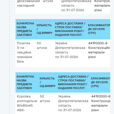
двоклавішний
штука
Дніпропетровська
Конструкцій
накладний
область
матеріали
по 31-07-2026
різні
КОНКРЕТНА
АДРЕСА ДОСТАВКИ /
КІЛЬКІСТЬ
КЛАСИФІКАТОР
НАЗВА
СТРОК ПОСТАВКИ/
/
ДК 021:2015
ПРЕДМЕТА
ВИКОНАННЯ РОБІТ/
ОД.ВИМІРУ
(CPV)
ЗАКУПІВЛІ
НАДАННЯ ПОСЛУГ:
Розетка
50
Україна
44190000-8
5-ти
штука
Дніпропетровська
Конструкційні
секційна
область
матеріали
зовнішня
по 31-07-2026
різні
Біла
КОНКРЕТНА
АДРЕСА ДОСТАВКИ /
КІЛЬКІСТЬ
КЛАСИФІКАТОР
НАЗВА
СТРОК ПОСТАВКИ/
/
ДК 021:2015
ПРЕДМЕТА
ВИКОНАННЯ РОБІТ/
ОД.ВИМІРУ
(CPV)
ЗАКУПІВЛІ
НАДАННЯ ПОСЛУГ:
Коробка
50
Україна
44190000-8
розподільча
штука
Дніпропетровська
Конструкційн
80х80х45
область
матеріали
ABS-
по 31-07-2026
різні