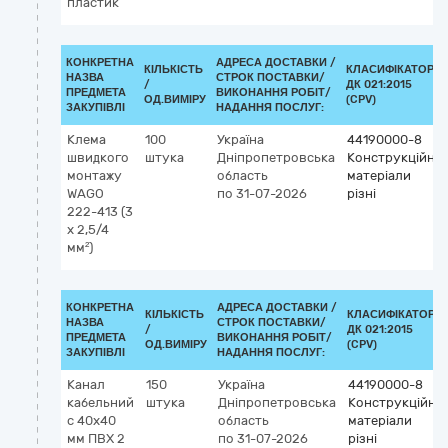
пластик
КОНКРЕТНА
АДРЕСА ДОСТАВКИ /
КІЛЬКІСТЬ
КЛАСИФІКАТОР
НАЗВА
СТРОК ПОСТАВКИ/
/
ДК 021:2015
ПРЕДМЕТА
ВИКОНАННЯ РОБІТ/
ОД.ВИМІРУ
(CPV)
ЗАКУПІВЛІ
НАДАННЯ ПОСЛУГ:
Клема
100
Україна
44190000-8
швидкого
штука
Дніпропетровська
Конструкційні
монтажу
область
матеріали
WAGO
по 31-07-2026
різні
222-413 (3
x 2,5/4
мм²)
КОНКРЕТНА
АДРЕСА ДОСТАВКИ /
КІЛЬКІСТЬ
КЛАСИФІКАТОР
НАЗВА
СТРОК ПОСТАВКИ/
/
ДК 021:2015
ПРЕДМЕТА
ВИКОНАННЯ РОБІТ/
ОД.ВИМІРУ
(CPV)
ЗАКУПІВЛІ
НАДАННЯ ПОСЛУГ:
Канал
150
Україна
44190000-8
кабельний
штука
Дніпропетровська
Конструкційні
c 40x40
область
матеріали
мм ПВХ 2
по 31-07-2026
різні