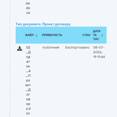
ли.
do
cx
Тип документа: Проект договору
ДАТА
ФАЙЛ
ПРИВАТНІСТЬ
СТАН
ТА
ЧАС
02
публічний
Експортовано:
08-07-
_Д
2026,
од
19:11:44
ат
ок
_4
_П
ро
єкт
_Д
ог
ов
ор
у.d
oc