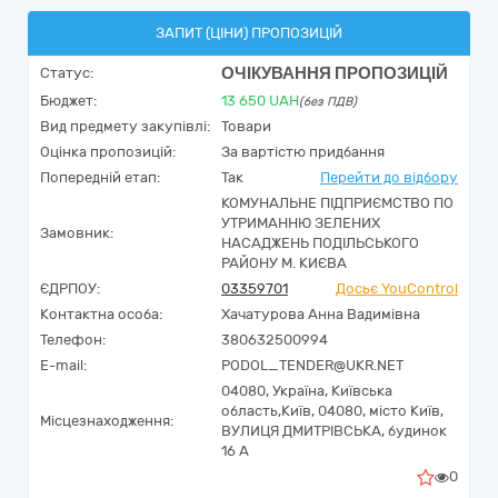
ЗАПИТ (ЦІНИ) ПРОПОЗИЦІЙ
ОЧІКУВАННЯ ПРОПОЗИЦІЙ
Статус:
Бюджет:
13 650
UAH
(без ПДВ)
Вид предмету закупівлі:
Товари
Оцінка пропозицій:
За вартістю придбання
Попередній етап:
Так
Перейти до відбору
КОМУНАЛЬНЕ ПІДПРИЄМСТВО ПО
УТРИМАННЮ ЗЕЛЕНИХ
Замовник:
НАСАДЖЕНЬ ПОДІЛЬСЬКОГО
РАЙОНУ М. КИЄВА
ЄДРПОУ:
03359701
Досьє YouControl
Контактна особа:
Хачатурова Анна Вадимівна
Телефон:
380632500994
E-mail:
PODOL_TENDER@UKR.NET
04080,
Україна
,
Київська
область,
Київ,
04080, місто Київ,
Місцезнаходження:
ВУЛИЦЯ ДМИТРІВСЬКА, будинок
16 А
0