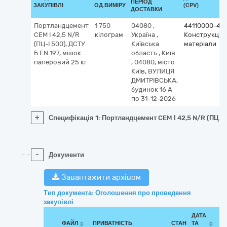
ПЕРІОД
ЗАКУПІВЛІ
ОД.ВИМІРУ
(CPV)
ДОСТАВКИ
Портландцемент
1 750
04080
,
44110000-4
CEM І 42,5 N/R
кілограм
Україна
,
Конструкційн
(ПЦ-I 500), ДСТУ
Київська
матеріали
Б EN 197, мішок
область
,
Київ
паперовий 25 кг
,
04080, місто
Київ, ВУЛИЦЯ
ДМИТРІВСЬКА,
будинок 16 А
по 31-12-2026
+
Специфікація 1: Портландцемент CEM І 42,5 N/R (ПЦ-I 
-
Документи
Завантажити архівом
Тип документа: Оголошення про проведення
закупівлі
ДАТА
ФАЙЛ
ПРИВАТНІСТЬ
СТАН
ТА