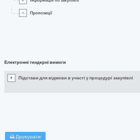
+
Інформація по закупівлі
-
Пропозиції
Електронні тендерні вимоги
+
Підстави для відмови в участі у процедурі закупівлі
Друкувати