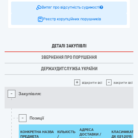
Витяг про відсутність судимості
Реєстр корупційних порушників
ДЕТАЛІ ЗАКУПІВЛІ
ЗВЕРНЕННЯ ПРО ПОРУШЕННЯ
ДЕРЖАУДИТСЛУЖБА УКРАЇНИ
+
-
відкрити всі
закрити всі
-
Закупівля:
-
Позиції
АДРЕСА
КОНКРЕТНА НАЗВА
КІЛЬКІСТЬ
КЛАСИФІКАТО
ДОСТАВКИ /
ПРЕДМЕТА
/
ДК 021:2015