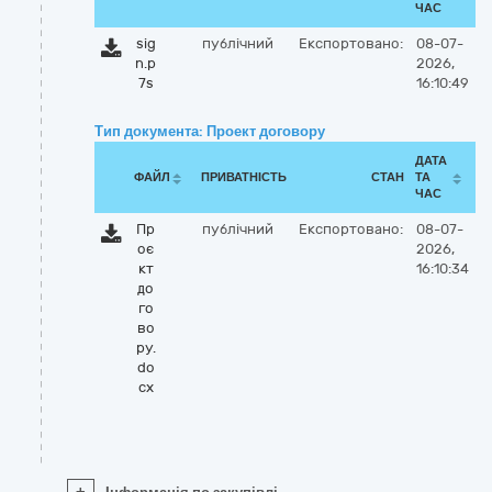
ЧАС
sig
публічний
Експортовано:
08-07-
n.p
2026,
7s
16:10:49
Тип документа: Проект договору
ДАТА
ФАЙЛ
ПРИВАТНІСТЬ
СТАН
ТА
ЧАС
Пр
публічний
Експортовано:
08-07-
оє
2026,
кт
16:10:34
до
го
во
ру.
do
cx