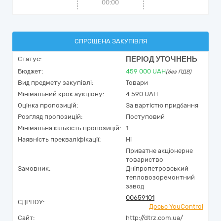
00:00
СПРОЩЕНА ЗАКУПІВЛЯ
ПЕРІОД УТОЧНЕНЬ
Статус:
Бюджет:
459 000
UAH
(без ПДВ)
Вид предмету закупівлі:
Товари
Мінімальний крок аукціону:
4 590 UAH
Оцінка пропозицій:
За вартістю придбання
Розгляд пропозицій:
Поступовий
Мінімальна кількість пропозицій:
1
Наявність прекваліфікації:
Ні
Приватне акцiонерне
товариство
Замовник:
Днiпропетровський
тепловозоремонтний
завод
00659101
ЄДРПОУ:
Досьє YouControl
Сайт:
http://dtrz.com.ua/