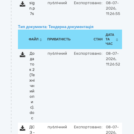
sig
публічний
Експортовано:
08-07-
n.p
2026,
7s
11:26:55
Тип документа: Тендерна документація
ДАТА
ФАЙЛ
ПРИВАТНІСТЬ
СТАН
ТА
ЧАС
До
публічний
Експортовано:
08-07-
да
2026,
то
11:26:52
к 2
(Те
хні
чн
ий
оп
и
с).
do
c
ДС
публічний
Експортовано:
08-07-
З -
2026,