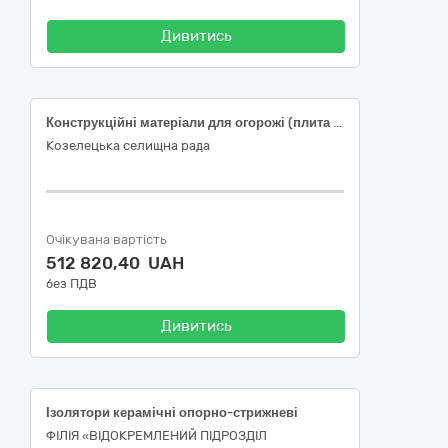
Дивитись
Конструкційні матеріали для огорожі (плита залізобетонна, стовп залізобетонний), за ЄЗС ДК 021:2015: 44110000-4 – конструкційні матеріали
Козелецька селищна рада
Очікувана вартість
512 820,40 UAH
без ПДВ
Дивитись
Ізолятори керамічні опорно-стрижневі
ФІЛІЯ «ВІДОКРЕМЛЕНИЙ ПІДРОЗДІЛ