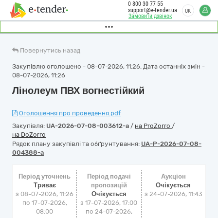
0 800 30 77 55
support@e-tender.ua
UK
Замовити дзвінок
Повернутись назад
Закупівлю оголошено - 08-07-2026, 11:26. Дата останніх змін -
08-07-2026, 11:26
Лінолеум ПВХ вогнестійкий
Оголошення про проведення.pdf
Закупівля:
UA-2026-07-08-003612-a
/
на ProZorro
/
на DoZorro
Рядок плану закупівлі та обґрунтування:
UA-P-2026-07-08-
004388-a
Період уточнень
Період подачі
Аукціон
Триває
пропозицій
Очікується
з 08-07-2026, 11:26
Очікується
з
24-07-2026, 11:43
по 17-07-2026,
з 17-07-2026, 17:00
08:00
по 24-07-2026,