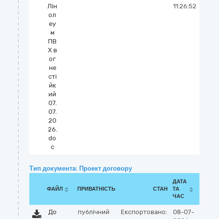
Лін
11:26:52
ол
еу
м
ПВ
Х в
ог
не
сті
йк
ий
07.
07.
20
26.
do
c
Тип документа: Проект договору
ДАТА
ФАЙЛ
ПРИВАТНІСТЬ
СТАН
ТА
ЧАС
До
публічний
Експортовано:
08-07-