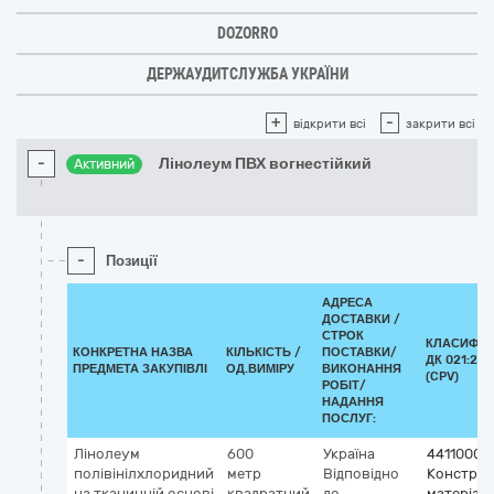
DOZORRO
ДЕРЖАУДИТСЛУЖБА УКРАЇНИ
+
-
відкрити всі
закрити всі
-
Лінолеум ПВХ вогнестійкий
Активний
-
Позиції
АДРЕСА
ДОСТАВКИ /
СТРОК
КЛАСИФІК
КОНКРЕТНА НАЗВА
КІЛЬКІСТЬ /
ПОСТАВКИ/
ДК 021:201
ПРЕДМЕТА ЗАКУПІВЛІ
ОД.ВИМІРУ
ВИКОНАННЯ
(CPV)
РОБІТ/
НАДАННЯ
ПОСЛУГ:
Лінолеум
600
Україна
44110000
полівінілхлоридний
метр
Відповідно
Конструк
на тканинній основі
квадратний
до
матеріал