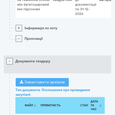
або багатошаровий
документації
без підоснови
по 31-12-
2026
+
Інформація по лоту
-
Пропозиції
-
Документи тендеру
Завантажити архівом
Тип документа: Оголошення про проведення
закупівлі
ДАТА
ФАЙЛ
ПРИВАТНІСТЬ
СТАН
ТА
ЧАС