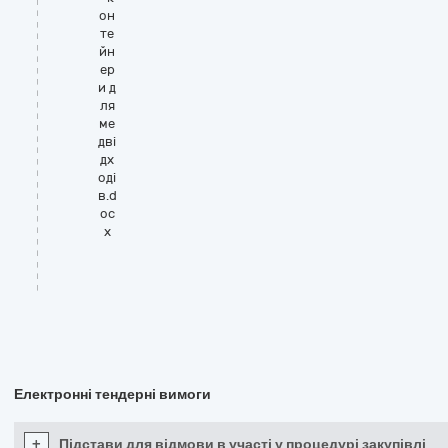
он
те
йн
ер
и д
ля
ме
дві
дх
оді
в.d
oc
x
Електронні тендерні вимоги
+
Підстави для відмови в участі у процедурі закупівлі