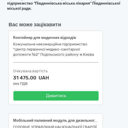
підприємство "Південнівська міська лікарня" Південнівської
міської ради.
Вас може зацікавити
Контейнер для медичних відходів
Комунальне некомерційне підприємство
"Центр первинної медико-санітарної
допомоги №2" Подільського району м.Києва
Очікувана вартість
31 475,00 UAH
без ПДВ
Дивитись
Мобільний паливний модуль для дизельного пального об’ємом 1 000 л. у металевій захисній обрешітці з заправною станцією для дизельного пального з лічильником та автоматочною пально-роздавальною колонкою
ГОЛОВНЕ УПРАВЛІННЯ НАЦІОНАЛЬНОЇ ГВАРДІЇ