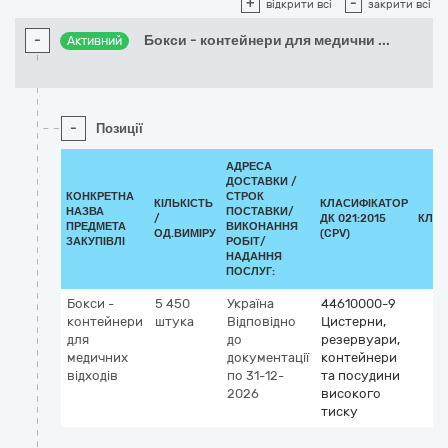
+
-
відкрити всі
закрити всі
-
Бокси - контейнери для медични
...
Активний
-
Позиції
АДРЕСА
ДОСТАВКИ /
КОНКРЕТНА
СТРОК
КІЛЬКІСТЬ
КЛАСИФІКАТОР
НАЗВА
ПОСТАВКИ/
/
ДК 021:2015
КЛАС
ПРЕДМЕТА
ВИКОНАННЯ
ОД.ВИМІРУ
(CPV)
ЗАКУПІВЛІ
РОБІТ/
НАДАННЯ
ПОСЛУГ:
Бокси -
5 450
Україна
44610000-9
контейнери
штука
Відповідно
Цистерни,
для
до
резервуари,
медичних
документації
контейнери
відходів
по 31-12-
та посудини
2026
високого
тиску