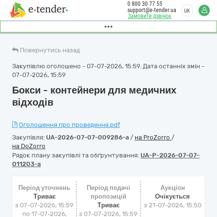
0 800 30 77 55
support@e-tender.ua
UK
Замовити дзвінок
Повернутись назад
Закупівлю оголошено - 07-07-2026, 15:59. Дата останніх змін -
07-07-2026, 15:59
Бокси - контейнери для медичних
відходів
Оголошення про проведення.pdf
Закупівля:
UA-2026-07-07-009286-a
/
на ProZorro
/
на DoZorro
Рядок плану закупівлі та обґрунтування:
UA-P-2026-07-07-
011203-a
Період уточнень
Період подачі
Аукціон
Триває
пропозицій
Очікується
з 07-07-2026, 15:59
Триває
з
21-07-2026, 15:50
по 17-07-2026,
з 07-07-2026, 15:59