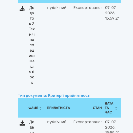
До
публічний
Експортовано:
07-07-
да
2026,
то
15:59:21
к 2
Тех
ніч
на
сп
ец
иф
іка
ці
я.d
oc
x
Тип документа: Критерії прийнятності
ДАТА
ФАЙЛ
ПРИВАТНІСТЬ
СТАН
ТА
ЧАС
До
публічний
Експортовано:
07-07-
да
2026,
то
15:59:21