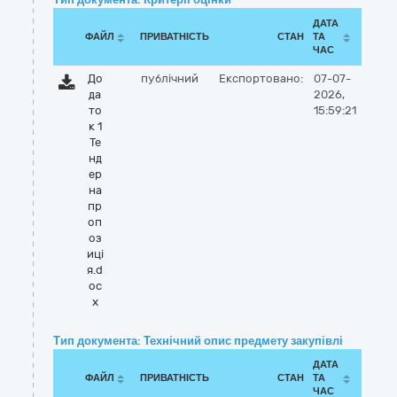
ДАТА
ФАЙЛ
ПРИВАТНІСТЬ
СТАН
ТА
ЧАС
До
публічний
Експортовано:
07-07-
да
2026,
то
15:59:21
к 1
Те
нд
ер
на
пр
оп
оз
иці
я.d
oc
x
Тип документа: Технічний опис предмету закупівлі
ДАТА
ФАЙЛ
ПРИВАТНІСТЬ
СТАН
ТА
ЧАС