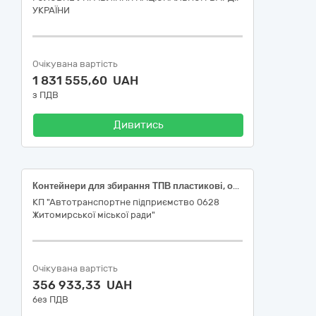
УКРАЇНИ
Очікувана вартість
1 831 555,60 UAH
з ПДВ
Дивитись
Контейнери для збирання ТПВ пластикові, об’ємом 1100 літрів (нові)
КП "Автотранспортне підприємство 0628
Житомирської міської ради"
Очікувана вартість
356 933,33 UAH
без ПДВ