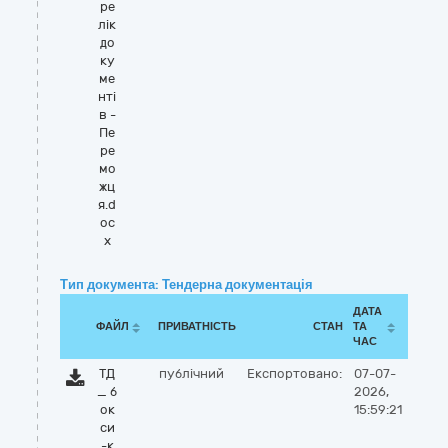
ре
лік
до
ку
ме
нті
в -
Пе
ре
мо
жц
я.d
oc
x
Тип документа: Тендерна документація
ДАТА
ФАЙЛ
ПРИВАТНІСТЬ
СТАН
ТА
ЧАС
ТД
публічний
Експортовано:
07-07-
_ б
2026,
ок
15:59:21
си
-к