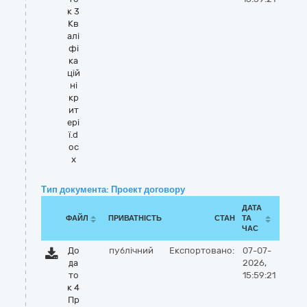
к 3
Кв
алі
фі
ка
цій
ні
кр
ит
ері
ї.d
oc
x
Тип документа: Проект договору
ДАТА
ФАЙЛ
ПРИВАТНІСТЬ
СТАН
ТА
ЧАС
До
публічний
Експортовано:
07-07-
да
2026,
то
15:59:21
к 4
Пр