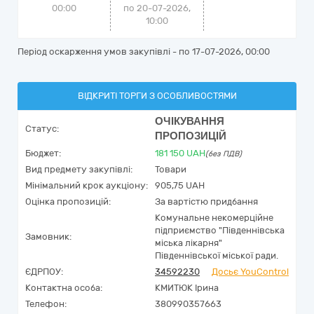
00:00
по 20-07-2026,
10:00
Період оскарження умов закупівлі - по
17-07-2026, 00:00
ВІДКРИТІ ТОРГИ З ОСОБЛИВОСТЯМИ
ОЧІКУВАННЯ
Статус:
ПРОПОЗИЦІЙ
Бюджет:
181 150
UAH
(без ПДВ)
Вид предмету закупівлі:
Товари
Мінімальний крок аукціону:
905,75 UAH
Оцінка пропозицій:
За вартістю придбання
Комунальне некомерційне
підприємство "Південнівська
Замовник:
міська лікарня"
Південнівської міської ради.
ЄДРПОУ:
34592230
Досьє YouControl
Контактна особа:
КМИТЮК Ірина
Телефон:
380990357663