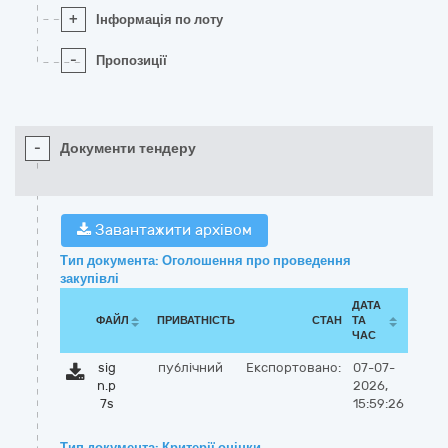
+
Інформація по лоту
-
Пропозиції
-
Документи тендеру
Завантажити архівом
Тип документа: Оголошення про проведення
закупівлі
ДАТА
ФАЙЛ
ПРИВАТНІСТЬ
СТАН
ТА
ЧАС
sig
публічний
Експортовано:
07-07-
n.p
2026,
7s
15:59:26
Тип документа: Критерії оцінки