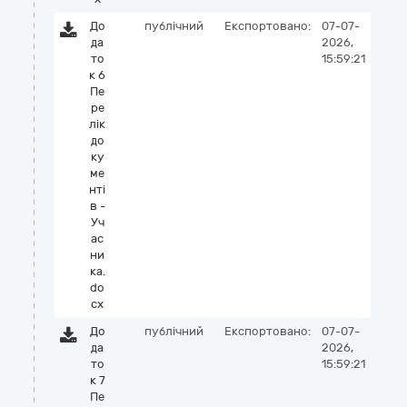
До
публічний
Експортовано:
07-07-
да
2026,
то
15:59:21
к 6
Пе
ре
лік
до
ку
ме
нті
в -
Уч
ас
ни
ка.
do
cx
До
публічний
Експортовано:
07-07-
да
2026,
то
15:59:21
к 7
Пе