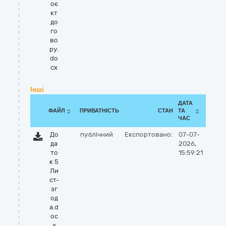
оє
кт
до
го
во
ру.
do
cx
Інші
ДАТА
ФАЙЛ
ПРИВАТНІСТЬ
СТАН
ТА
ЧАС
До
публічний
Експортовано:
07-07-
да
2026,
то
15:59:21
к 5
Ли
ст-
зг
од
а.d
oc
x