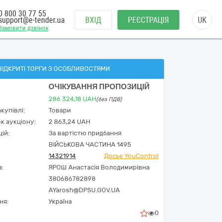
0 800 30 77 55
support@e-tender.ua
ВХІД
РЕЄСТРАЦІЯ
UK
Замовити дзвінок
ВІДКРИТІ ТОРГИ З ОСОБЛИВОСТЯМИ
ОЧІКУВАННЯ ПРОПОЗИЦІЙ
286 324,18
UAH
(без ПДВ)
купівлі:
Товари
к аукціону:
2 863,24 UAH
ій:
За вартістю придбання
ВІЙСЬКОВА ЧАСТИНА 1495
14321914
Досьє YouControl
а:
ЯРОШ Анастасія Володимирівна
380686782898
AYarosh@DPSU.GOV.UA
ня:
Україна
0