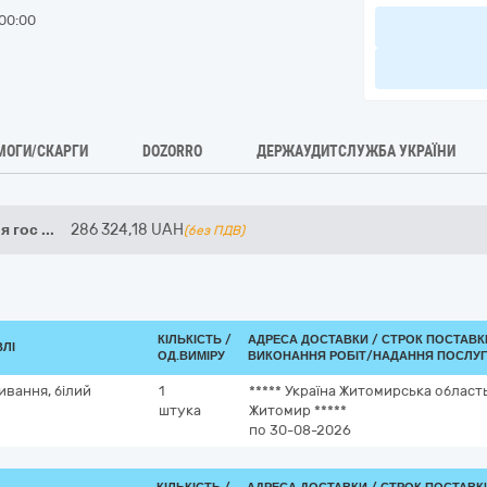
00:00
МОГИ/СКАРГИ
DOZORRO
ДЕРЖАУДИТСЛУЖБА УКРАЇНИ
я гос
...
286 324,18
UAH
(без ПДВ)
КІЛЬКІСТЬ /
АДРЕСА ДОСТАВКИ /
СТРОК ПОСТАВК
ВЛІ
ОД.ВИМІРУ
ВИКОНАННЯ РОБІТ/НАДАННЯ ПОСЛУГ
ивання, білий
1
*****
Україна
Житомирська област
штука
Житомир
*****
по 30-08-2026