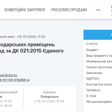
КОМЕРЦІЙНІ ЗАКУПІВЛІ
PROZORRO.ПРОДАЖІ
ніх змін - 03-07-2026, 17:25
подарських приміщень
Статус:
д за ДК 021:2015 Єдиного
Бюджет:
Вид предмету за
Мінімальний кро
Оцінка пропозиц
Замовник:
на DoZorro
ЄДРПОУ:
6-07-03-012255-a
Контактна особ
Телефон:
 пропозицій
Аукціон
E-mail:
ає
Очікується
6, 17:25
з
13-07-2026, 15:34
Місцезнаходжен
6, 18:00