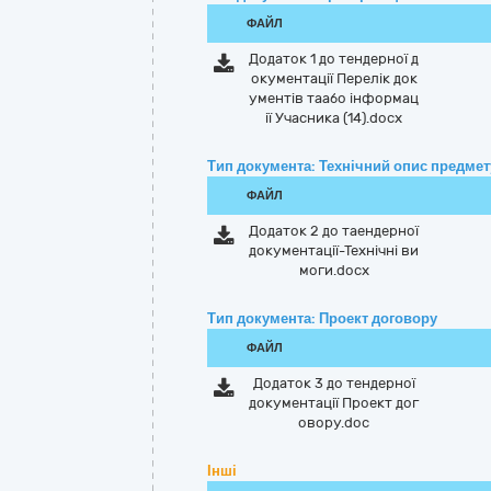
ФАЙЛ
Додаток 1 до тендерної д
окументації Перелік док
ументів таабо інформац
ії Учасника (14).docx
Тип документа: Технічний опис предмету
ФАЙЛ
Додаток 2 до таендерної
документації-Технічні ви
моги.docx
Тип документа: Проект договору
ФАЙЛ
Додаток 3 до тендерної
документації Проект дог
овору.doc
Інші