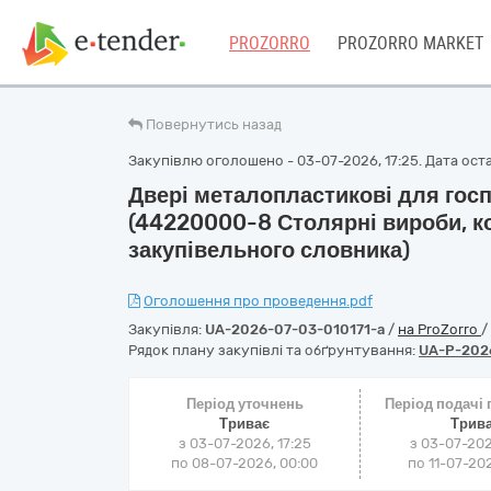
PROZORRO
PROZORRO MARKET
Повернутись назад
Закупівлю оголошено - 03-07-2026, 17:25. Дата остан
Двері металопластикові для гос
(44220000-8 Столярні вироби, ко
закупівельного словника)
Оголошення про проведення.pdf
Закупівля:
UA-2026-07-03-010171-a
/
на ProZorro
/
Рядок плану закупівлі та обґрунтування:
UA-P-202
Період уточнень
Період подачі
Триває
Трив
з 03-07-2026, 17:25
з 03-07-202
по 08-07-2026, 00:00
по 11-07-202