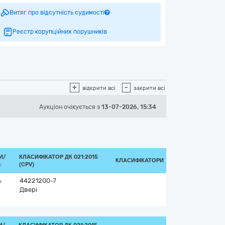
Витяг про відсутність судимості
Реєстр корупційних порушників
+
-
відкрити всі
закрити всі
Аукціон
очікується
з
13-07-2026, 15:34
И/
КЛАСИФІКАТОР ДК 021:2015
КЛАСИФІКАТОРИ
:
(CPV)
ь
44221200-7
Двері