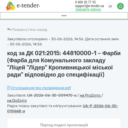
0 800 30 77 55
support@e-tender.ua
UK
Замовити дзвінок
Повернутись назад
Закупівлю оголошено - 30-06-2026, 14:56. Дата останніх змін
- 30-06-2026, 14:56
код за ДК 021:2015: 44810000-1 – Фарби
(Фарба для Комунального закладу
"Ліцей "Лідер" Кропивницької міської
ради" відповідно до специфікації)
Оголошення про проведення.pdf
Закупівля:
UA-2026-06-30-009470-a
/
на ProZorro
/
на DoZorro
Рядок плану закупівлі та обґрунтування:
UA-P-2026-06-30-
010668-a
Період подачі пропозицій