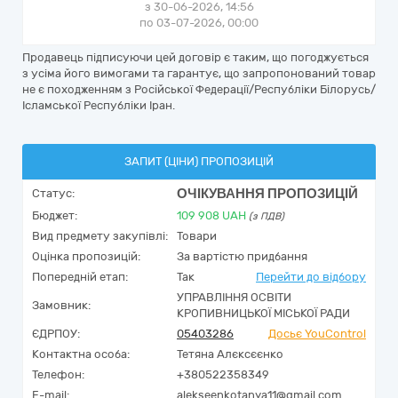
з 30-06-2026, 14:56
по 03-07-2026, 00:00
Продавець підписуючи цей договір є таким, що погоджується
з усіма його вимогами та гарантує, що запропонований товар
не є походженням з Російської Федерації/Республіки Білорусь/
Ісламської Республіки Іран.
ЗАПИТ (ЦІНИ) ПРОПОЗИЦІЙ
ОЧІКУВАННЯ ПРОПОЗИЦІЙ
Статус:
Бюджет:
109 908
UAH
(з ПДВ)
Вид предмету закупівлі:
Товари
Оцінка пропозицій:
За вартістю придбання
Попередній етап:
Так
Перейти до відбору
УПРАВЛІННЯ ОСВІТИ
Замовник:
КРОПИВНИЦЬКОЇ МІСЬКОЇ РАДИ
ЄДРПОУ:
05403286
Досьє YouControl
Контактна особа:
Тетяна Алєксєєнко
Телефон:
+380522358349
E-mail:
alekseenkotanya11@gmail.com