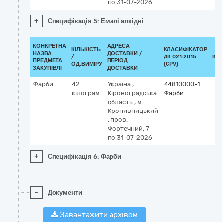
по 31-07-2026
+
Специфікація 5: Емалі алкідні
КОНКРЕТНА
АДРЕСА
КІЛЬКІСТЬ
КЛАСИФІКАТОР
НАЗВА
ДОСТАВКИ /
/
ДК 021:2015
КЛ
ПРЕДМЕТА
ПЕРІОД
ОД.ВИМІРУ
(CPV)
ЗАКУПІВЛІ
ДОСТАВКИ
Фарби
42
Україна
,
44810000-1
кілограм
Кіровоградська
Фарби
область
,
м.
Кропивницький
,
пров.
Фортечний, 7
по 31-07-2026
+
Специфікація 6: Фарби
-
Документи
Завантажити архівом