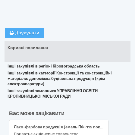
Друкувати
Корисні посилання
Інші закупівлі в регіоні Кіровоградська область
Інші закупівлі в категорії Конструкції та конструкційні
матеріали; допоміжна будівельна продукція (крім
електроапаратури)
Інші закупівлі замовника УПРАВЛІННЯ ОСВІТИ
КРОПИВНИЦЬКОЇ МІСЬКОЇ РАДИ
Вас може зацікавити
Лако-фарбова продукція (емаль ПФ-115 покращена до тепловозів ТЕП70, М62)
Приватне акцiонерне товариство