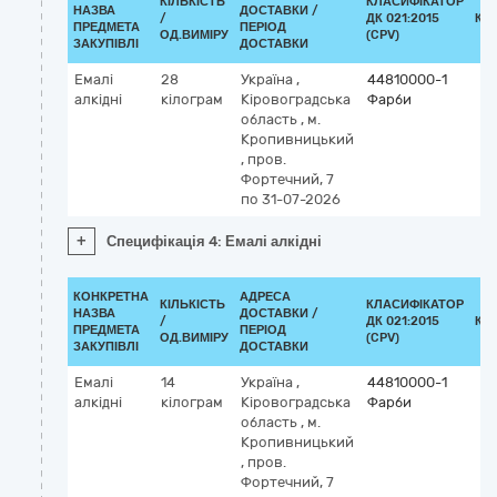
КІЛЬКІСТЬ
КЛАСИФІКАТОР
НАЗВА
ДОСТАВКИ /
/
ДК 021:2015
КЛ
ПРЕДМЕТА
ПЕРІОД
ОД.ВИМІРУ
(CPV)
ЗАКУПІВЛІ
ДОСТАВКИ
Емалі
28
Україна
,
44810000-1
алкідні
кілограм
Кіровоградська
Фарби
область
,
м.
Кропивницький
,
пров.
Фортечний, 7
по 31-07-2026
+
Специфікація 4: Емалі алкідні
КОНКРЕТНА
АДРЕСА
КІЛЬКІСТЬ
КЛАСИФІКАТОР
НАЗВА
ДОСТАВКИ /
/
ДК 021:2015
КЛ
ПРЕДМЕТА
ПЕРІОД
ОД.ВИМІРУ
(CPV)
ЗАКУПІВЛІ
ДОСТАВКИ
Емалі
14
Україна
,
44810000-1
алкідні
кілограм
Кіровоградська
Фарби
область
,
м.
Кропивницький
,
пров.
Фортечний, 7