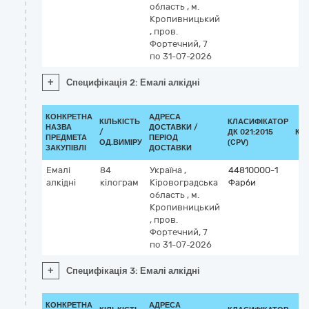
область
,
м.
Кропивницький
,
пров.
Фортечний, 7
по 31-07-2026
+
Специфікація 2: Емалі алкідні
КОНКРЕТНА
АДРЕСА
КІЛЬКІСТЬ
КЛАСИФІКАТОР
НАЗВА
ДОСТАВКИ /
/
ДК 021:2015
КЛ
ПРЕДМЕТА
ПЕРІОД
ОД.ВИМІРУ
(CPV)
ЗАКУПІВЛІ
ДОСТАВКИ
Емалі
84
Україна
,
44810000-1
алкідні
кілограм
Кіровоградська
Фарби
область
,
м.
Кропивницький
,
пров.
Фортечний, 7
по 31-07-2026
+
Специфікація 3: Емалі алкідні
КОНКРЕТНА
АДРЕСА