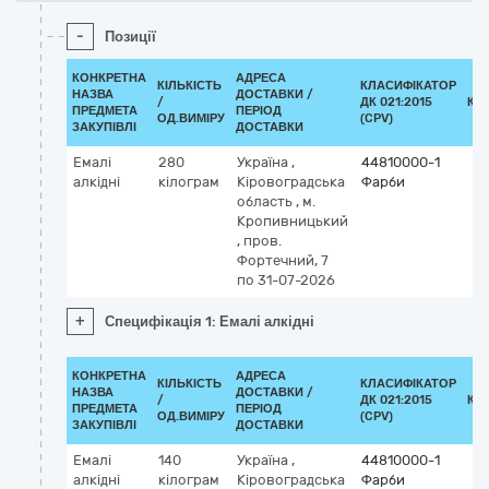
-
Позиції
КОНКРЕТНА
АДРЕСА
КІЛЬКІСТЬ
КЛАСИФІКАТОР
НАЗВА
ДОСТАВКИ /
/
ДК 021:2015
КЛ
ПРЕДМЕТА
ПЕРІОД
ОД.ВИМІРУ
(CPV)
ЗАКУПІВЛІ
ДОСТАВКИ
Емалі
280
Україна
,
44810000-1
алкідні
кілограм
Кіровоградська
Фарби
область
,
м.
Кропивницький
,
пров.
Фортечний, 7
по 31-07-2026
+
Специфікація 1: Емалі алкідні
КОНКРЕТНА
АДРЕСА
КІЛЬКІСТЬ
КЛАСИФІКАТОР
НАЗВА
ДОСТАВКИ /
/
ДК 021:2015
КЛ
ПРЕДМЕТА
ПЕРІОД
ОД.ВИМІРУ
(CPV)
ЗАКУПІВЛІ
ДОСТАВКИ
Емалі
140
Україна
,
44810000-1
алкідні
кілограм
Кіровоградська
Фарби