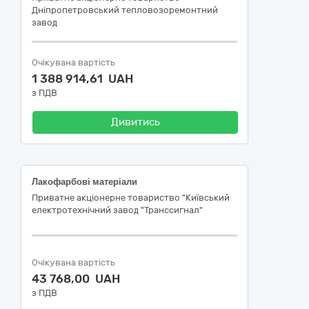
Днiпропетровський тепловозоремонтний
завод
Очікувана вартість
1 388 914,61 UAH
з ПДВ
Дивитись
Лакофарбові матеріали
Приватне акціонерне товариство "Київський
електротехнічний завод "Транссигнал"
Очікувана вартість
43 768,00 UAH
з ПДВ