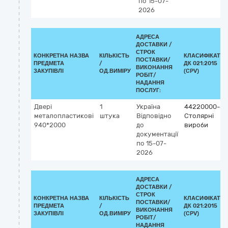
по 15-07-
2026
АДРЕСА
ДОСТАВКИ /
СТРОК
КОНКРЕТНА НАЗВА
КІЛЬКІСТЬ
КЛАСИФІКАТО
ПОСТАВКИ/
ПРЕДМЕТА
/
ДК 021:2015
ВИКОНАННЯ
ЗАКУПІВЛІ
ОД.ВИМІРУ
(CPV)
РОБІТ/
НАДАННЯ
ПОСЛУГ:
Двері
1
Україна
44220000-8
металопластикові
штука
Відповідно
Столярні
940*2000
до
вироби
документації
по 15-07-
2026
АДРЕСА
ДОСТАВКИ /
СТРОК
КОНКРЕТНА НАЗВА
КІЛЬКІСТЬ
КЛАСИФІКАТО
ПОСТАВКИ/
ПРЕДМЕТА
/
ДК 021:2015
ВИКОНАННЯ
ЗАКУПІВЛІ
ОД.ВИМІРУ
(CPV)
РОБІТ/
НАДАННЯ