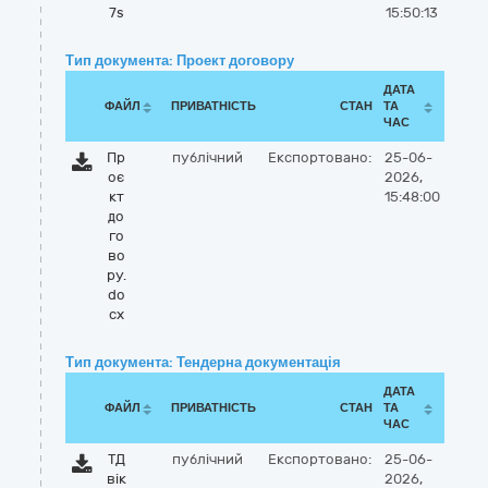
7s
15:50:13
Тип документа: Проект договору
ДАТА
ФАЙЛ
ПРИВАТНІСТЬ
СТАН
ТА
ЧАС
Пр
публічний
Експортовано:
25-06-
оє
2026,
кт
15:48:00
до
го
во
ру.
do
cx
Тип документа: Тендерна документація
ДАТА
ФАЙЛ
ПРИВАТНІСТЬ
СТАН
ТА
ЧАС
ТД
публічний
Експортовано:
25-06-
вік
2026,