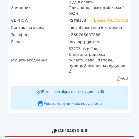
Відділ освіти
Замовник:
Гречаноподівської сільської
ради
ЄДРПОУ:
42118373
Досьє YouControl
Контактна особа:
Ініна Валентина Вікторівна
Телефон:
+380963657288
E-mail:
osvitagrp@ukr.net
53733,
Україна
,
Дніпропетровська
Місцезнаходження:
область,
село Степове,
вулиця Залізнична , будинок
2
0
Витяг про відсутність судимості
Реєстр корупційних порушників
ДЕТАЛІ ЗАКУПІВЛІ