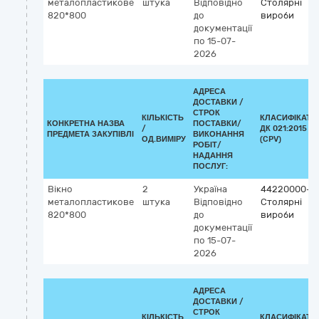
металопластикове
штука
Відповідно
Столярні
820*800
до
вироби
документації
по 15-07-
2026
АДРЕСА
ДОСТАВКИ /
СТРОК
КІЛЬКІСТЬ
КЛАСИФІКАТО
КОНКРЕТНА НАЗВА
ПОСТАВКИ/
/
ДК 021:2015
ПРЕДМЕТА ЗАКУПІВЛІ
ВИКОНАННЯ
ОД.ВИМІРУ
(CPV)
РОБІТ/
НАДАННЯ
ПОСЛУГ:
Вікно
2
Україна
44220000-8
металопластикове
штука
Відповідно
Столярні
820*800
до
вироби
документації
по 15-07-
2026
АДРЕСА
ДОСТАВКИ /
СТРОК
КІЛЬКІСТЬ
КЛАСИФІКАТО