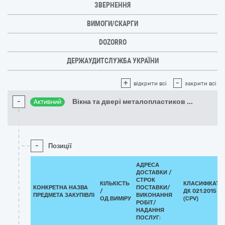
ЗВЕРНЕННЯ
ВИМОГИ/СКАРГИ
DOZORRO
ДЕРЖАУДИТСЛУЖБА УКРАЇНИ
+
-
відкрити всі
закрити всі
-
Вікна та двері металопластиков
...
Активний
-
Позиції
АДРЕСА
ДОСТАВКИ /
СТРОК
КІЛЬКІСТЬ
КЛАСИФІКАТО
КОНКРЕТНА НАЗВА
ПОСТАВКИ/
/
ДК 021:2015
ПРЕДМЕТА ЗАКУПІВЛІ
ВИКОНАННЯ
ОД.ВИМІРУ
(CPV)
РОБІТ/
НАДАННЯ
ПОСЛУГ: