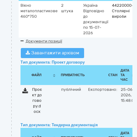
Вікно
2
Україна
44220000-8
металопластикове
штука
Відповідно
Столярні
460*750
до
вироби
документації
по 15-07-
2026
Документи позиції
Завантажити архівом
Тип документа: Проект договору
ДАТА
ФАЙЛ
ПРИВАТНІСТЬ
СТАН
ТА
ЧАС
Проє
публічний
Експортовано:
25-06-
кт до
2026,
гово
15:48:00
ру.d
ocx
Тип документа: Тендерна документація
ДАТА