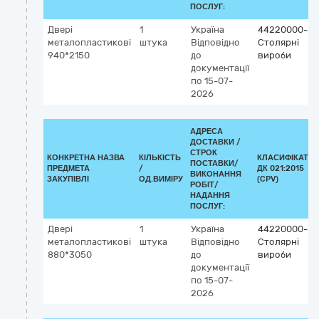
ПОСЛУГ:
Двері
1
Україна
44220000-8
металопластикові
штука
Відповідно
Столярні
940*2150
до
вироби
документації
по 15-07-
2026
АДРЕСА
ДОСТАВКИ /
СТРОК
КОНКРЕТНА НАЗВА
КІЛЬКІСТЬ
КЛАСИФІКАТО
ПОСТАВКИ/
ПРЕДМЕТА
/
ДК 021:2015
ВИКОНАННЯ
ЗАКУПІВЛІ
ОД.ВИМІРУ
(CPV)
РОБІТ/
НАДАННЯ
ПОСЛУГ:
Двері
1
Україна
44220000-8
металопластикові
штука
Відповідно
Столярні
880*3050
до
вироби
документації
по 15-07-
2026