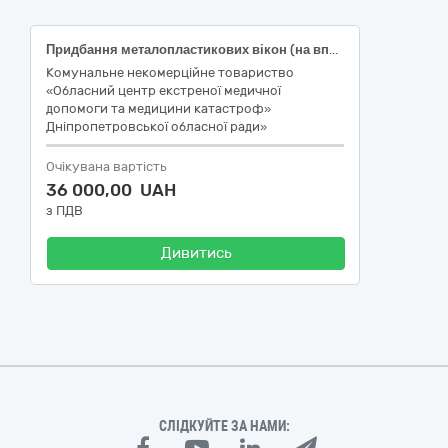
Придбання металопластикових вікон (на впровадження заходів з енергозбереження) для підстанції № 8, за адресою: м. Кривий Ріг, вул. Миколи Міхновського,12
Комунальне некомерційне товариство
«Обласний центр екстреної медичної
допомоги та медицини катастроф»
Дніпропетровської обласної ради»
Очікувана вартість
36 000,00 UAH
з ПДВ
Дивитись
СЛІДКУЙТЕ ЗА НАМИ: