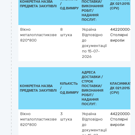
КОНКРЕТНА НАЗВА
ПОСТАВКИ/
/
ДК 021:2015
ПРЕДМЕТА ЗАКУПІВЛІ
ВИКОНАННЯ
ОД.ВИМІРУ
(CPV)
РОБІТ/
НАДАННЯ
ПОСЛУГ:
Вікно
8
Україна
44220000-8
металопластикове
штука
Відповідно
Столярні
820*800
до
вироби
документації
по 15-07-
2026
АДРЕСА
ДОСТАВКИ /
СТРОК
КІЛЬКІСТЬ
КЛАСИФІКАТО
КОНКРЕТНА НАЗВА
ПОСТАВКИ/
/
ДК 021:2015
ПРЕДМЕТА ЗАКУПІВЛІ
ВИКОНАННЯ
ОД.ВИМІРУ
(CPV)
РОБІТ/
НАДАННЯ
ПОСЛУГ:
Вікно
3
Україна
44220000-8
металопластикове
штука
Відповідно
Столярні
820*800
до
вироби
документації