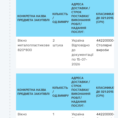
АДРЕСА
ДОСТАВКИ /
СТРОК
КІЛЬКІСТЬ
КЛАСИФІКАТО
КОНКРЕТНА НАЗВА
ПОСТАВКИ/
/
ДК 021:2015
ПРЕДМЕТА ЗАКУПІВЛІ
ВИКОНАННЯ
ОД.ВИМІРУ
(CPV)
РОБІТ/
НАДАННЯ
ПОСЛУГ:
Вікно
2
Україна
44220000-8
металопластикове
штука
Відповідно
Столярні
820*800
до
вироби
документації
по 15-07-
2026
АДРЕСА
ДОСТАВКИ /
СТРОК
КІЛЬКІСТЬ
КЛАСИФІКАТО
КОНКРЕТНА НАЗВА
ПОСТАВКИ/
/
ДК 021:2015
ПРЕДМЕТА ЗАКУПІВЛІ
ВИКОНАННЯ
ОД.ВИМІРУ
(CPV)
РОБІТ/
НАДАННЯ
ПОСЛУГ:
Вікно
1
Україна
44220000-8