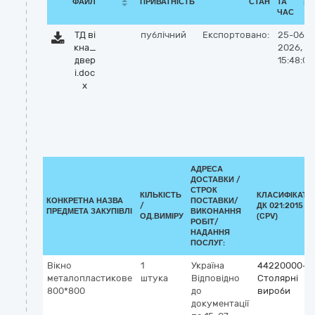
ФАЙЛ
ПРИВАТНІСТЬ
СТАН
ТА
ЧАС
ТД ві
публічний
Експортовано:
25-06-
кна_
2026,
двер
15:48:00
і.doc
x
АДРЕСА
ДОСТАВКИ /
СТРОК
КІЛЬКІСТЬ
КЛАСИФІКАТО
КОНКРЕТНА НАЗВА
ПОСТАВКИ/
/
ДК 021:2015
ПРЕДМЕТА ЗАКУПІВЛІ
ВИКОНАННЯ
ОД.ВИМІРУ
(CPV)
РОБІТ/
НАДАННЯ
ПОСЛУГ:
Вікно
1
Україна
44220000-8
металопластикове
штука
Відповідно
Столярні
800*800
до
вироби
документації