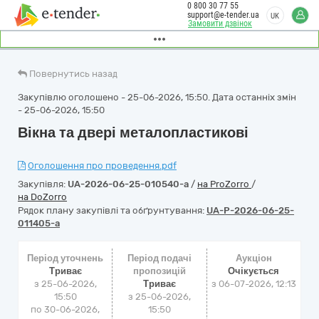
0 800 30 77 55
support@e-tender.ua
UK
Замовити дзвінок
Повернутись назад
Закупівлю оголошено - 25-06-2026, 15:50. Дата останніх змін
- 25-06-2026, 15:50
Вікна та двері металопластикові
Оголошення про проведення.pdf
Закупівля:
UA-2026-06-25-010540-a
/
на ProZorro
/
на DoZorro
Рядок плану закупівлі та обґрунтування:
UA-P-2026-06-25-
011405-a
Період уточнень
Період подачі
Аукціон
Триває
пропозицій
Очікується
з 25-06-2026,
Триває
з
06-07-2026, 12:13
15:50
з 25-06-2026,
по 30-06-2026,
15:50