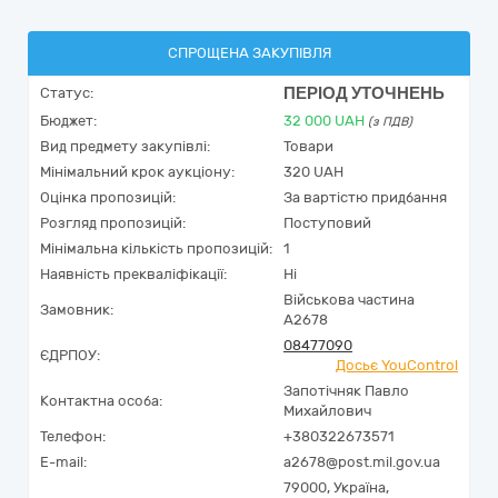
СПРОЩЕНА ЗАКУПІВЛЯ
ПЕРІОД УТОЧНЕНЬ
Статус:
Бюджет:
32 000
UAH
(з ПДВ)
Вид предмету закупівлі:
Товари
Мінімальний крок аукціону:
320 UAH
Оцінка пропозицій:
За вартістю придбання
Розгляд пропозицій:
Поступовий
Мінімальна кількість пропозицій:
1
Наявність прекваліфікації:
Ні
Військова частина
Замовник:
А2678
08477090
ЄДРПОУ:
Досьє YouControl
Запотічняк Павло
Контактна особа:
Михайлович
Телефон:
+380322673571
E-mail:
a2678@post.mil.gov.ua
79000,
Україна
,