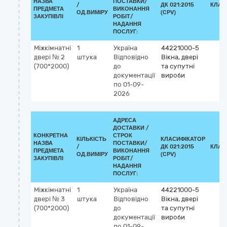
НАЗВА
ПОСТАВКИ/
/
ДК 021:2015
КЛАС
ПРЕДМЕТА
ВИКОНАННЯ
ОД.ВИМІРУ
(CPV)
ЗАКУПІВЛІ
РОБІТ/
НАДАННЯ
ПОСЛУГ:
Міжкімнатні
1
Україна
44221000-5
двері № 2
штука
Відповідно
Вікна, двері
(700*2000)
до
та супутні
документації
вироби
по 01-09-
2026
АДРЕСА
ДОСТАВКИ /
КОНКРЕТНА
СТРОК
КІЛЬКІСТЬ
КЛАСИФІКАТОР
НАЗВА
ПОСТАВКИ/
/
ДК 021:2015
КЛАС
ПРЕДМЕТА
ВИКОНАННЯ
ОД.ВИМІРУ
(CPV)
ЗАКУПІВЛІ
РОБІТ/
НАДАННЯ
ПОСЛУГ:
Міжкімнатні
1
Україна
44221000-5
двері № 3
штука
Відповідно
Вікна, двері
(700*2000)
до
та супутні
документації
вироби
по 01-09-