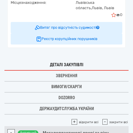
Місцезнаходження:
Львівська
область,
Львів,
Львів
0
Витяг про відсутність судимості
Реєстр корупційних порушників
ДЕТАЛІ ЗАКУПІВЛІ
ЗВЕРНЕННЯ
ВИМОГИ/СКАРГИ
DOZORRO
ДЕРЖАУДИТСЛУЖБА УКРАЇНИ
+
-
відкрити всі
закрити всі
-
Металопластикові двері та вікн
...