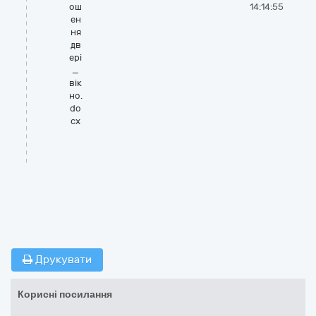
ош
14:14:55
ен
ня
дв
ері
_
вік
но.
do
cx
Друкувати
Корисні посилання