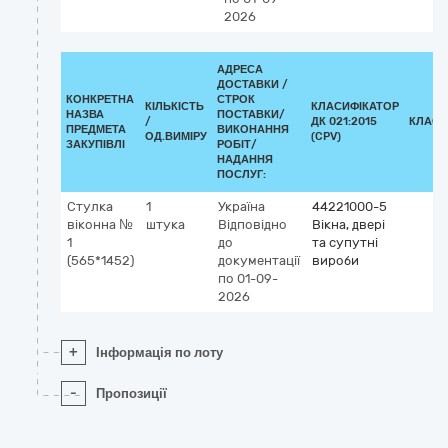
2026
АДРЕСА
ДОСТАВКИ /
КОНКРЕТНА
СТРОК
КІЛЬКІСТЬ
КЛАСИФІКАТОР
НАЗВА
ПОСТАВКИ/
/
ДК 021:2015
КЛАСИ
ПРЕДМЕТА
ВИКОНАННЯ
ОД.ВИМІРУ
(CPV)
ЗАКУПІВЛІ
РОБІТ/
НАДАННЯ
ПОСЛУГ:
Стулка
1
Україна
44221000-5
віконна №
штука
Відповідно
Вікна, двері
1
до
та супутні
(565*1452)
документації
вироби
по 01-09-
2026
+
Інформація по лоту
-
Пропозиції