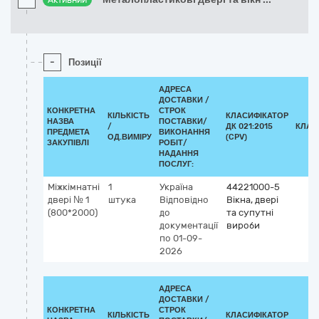
Активний
-
Позиції
АДРЕСА
ДОСТАВКИ /
КОНКРЕТНА
СТРОК
КІЛЬКІСТЬ
КЛАСИФІКАТОР
НАЗВА
ПОСТАВКИ/
/
ДК 021:2015
КЛАС
ПРЕДМЕТА
ВИКОНАННЯ
ОД.ВИМІРУ
(CPV)
ЗАКУПІВЛІ
РОБІТ/
НАДАННЯ
ПОСЛУГ:
Міжкімнатні
1
Україна
44221000-5
двері № 1
штука
Відповідно
Вікна, двері
(800*2000)
до
та супутні
документації
вироби
по 01-09-
2026
АДРЕСА
ДОСТАВКИ /
КОНКРЕТНА
СТРОК
КІЛЬКІСТЬ
КЛАСИФІКАТОР