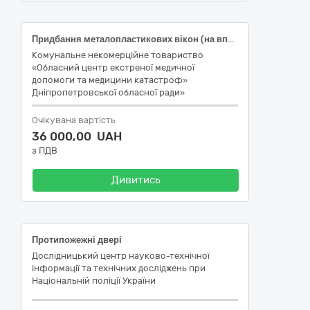
Придбання металопластикових вікон (на впровадження заходів з енергозбереження) для підстанції № 8, за адресою: м. Кривий Ріг, вул. Миколи Міхновського,12
Комунальне некомерційне товариство
«Обласний центр екстреної медичної
допомоги та медицини катастроф»
Дніпропетровської обласної ради»
Очікувана вартість
36 000,00 UAH
з ПДВ
Дивитись
Протипожежні двері
Дослідницький центр науково-технічної
інформації та технічних досліджень при
Національній поліції України