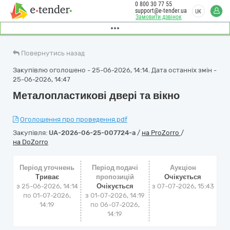
0 800 30 77 55
support@e-tender.ua
UK
Замовити дзвінок
Повернутись назад
Закупівлю оголошено - 25-06-2026, 14:14. Дата останніх змін -
25-06-2026, 14:47
Металопластикові двері та вікно
Оголошення про проведення.pdf
Закупівля:
UA-2026-06-25-007724-a
/
на ProZorro
/
на DoZorro
Період уточнень
Період подачі
Аукціон
Триває
пропозицій
Очікується
з 25-06-2026, 14:14
Очікується
з
07-07-2026, 15:43
по 01-07-2026,
з 01-07-2026, 14:19
14:19
по 06-07-2026,
14:19