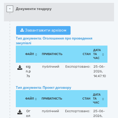
-
Документи тендеру
Завантажити архівом
Тип документа: Оголошення про проведення
закупівлі
ДАТА
ФАЙЛ
ПРИВАТНІСТЬ
СТАН
ТА
ЧАС
sig
публічний
Експортовано:
25-06-
n.p
2026,
7s
14:47:10
Тип документа: Проект договору
ДАТА
ФАЙЛ
ПРИВАТНІСТЬ
СТАН
ТА
ЧАС
Ог
публічний
Експортовано:
25-06-
ол
2026,