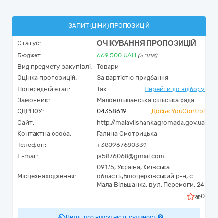
ЗАПИТ (ЦІНИ) ПРОПОЗИЦІЙ
ОЧІКУВАННЯ ПРОПОЗИЦІЙ
Статус:
Бюджет:
669 500
UAH
(з ПДВ)
Вид предмету закупівлі:
Товари
Оцінка пропозицій:
За вартістю придбання
Попередній етап:
Так
Перейти до відбору
Замовник:
Маловільшанська сільська рада
ЄДРПОУ:
04358619
Досьє YouControl
Сайт:
http://malavilshankagromada.gov.ua
Контактна особа:
Галина Смотрицька
Телефон:
+380967680339
E-mail:
js5876068@gmail.com
09175,
Україна
,
Київська
Місцезнаходження:
область,
Білоцерківський р-н, с.
Мала Вільшанка,
вул. Перемоги, 24
0
Витяг про відсутність судимості