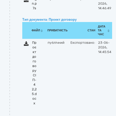
n.p
2026,
7s
14:46:49
Тип документа: Проект договору
ДАТА
ФАЙЛ
ПРИВАТНІСТЬ
СТАН
ТА
ЧАС
Пр
публічний
Експортовано:
23-06-
оє
2026,
кт
14:45:54
до
го
во
ру
СІ
П-
4
2,2
5.d
oc
x