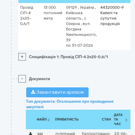
Провід
13 000
09129
,
Україна
,
44320000-9
СІП-4
погонний
Київська
Кабелі та
2x25-
метр
область
,
с.
супутня
0,6/1
Озерна
,
вул.
продукція
Богдана
Хмельницького,
39
по 31-07-2026
+
Специфікація 1: Провід СІП-4 2x25-0,6/1
-
Документи
Завантажити архівом
Тип документа: Оголошення про проведення
закупівлі
ДАТА
ФАЙЛ
ПРИВАТНІСТЬ
СТАН
ТА
ЧАС
sig
публічний
Експортовано:
23-06-