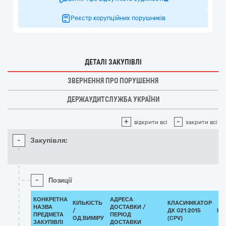
Реєстр корупційних порушників
ДЕТАЛІ ЗАКУПІВЛІ
ЗВЕРНЕННЯ ПРО ПОРУШЕННЯ
ДЕРЖАУДИТСЛУЖБА УКРАЇНИ
+
-
відкрити всі
закрити всі
-
Закупівля:
-
Позиції
КОНКРЕТНА
АДРЕСА
КІЛЬКІСТЬ
КЛАСИФІКАТОР
НАЗВА
ДОСТАВКИ /
/
ДК 021:2015
КЛ
ПРЕДМЕТА
ПЕРІОД
ОД.ВИМІРУ
(CPV)
ЗАКУПІВЛІ
ДОСТАВКИ