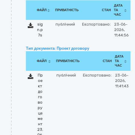
ДАТА
ФАЙЛ
ПРИВАТНІСТЬ
СТАН
ТА
ЧАС
sig
публічний
Експортовано:
23-06-
n.p
2026,
7s
11:44:56
Тип документа: Проект договору
ДАТА
ФАЙЛ
ПРИВАТНІСТЬ
СТАН
ТА
ЧАС
Пр
публічний
Експортовано:
23-06-
ое
2026,
кт
11:41:43
до
го
во
ру
це
ме
нт
23.
06.