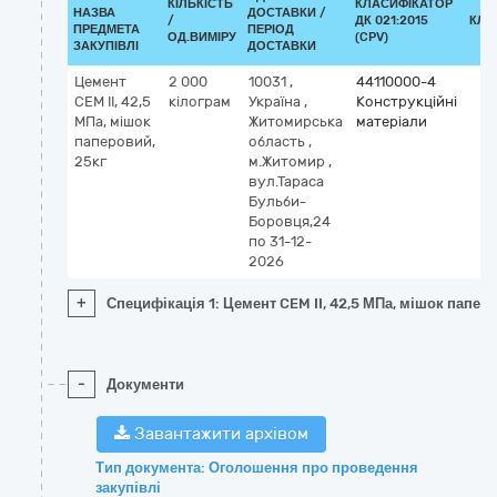
КІЛЬКІСТЬ
КЛАСИФІКАТОР
НАЗВА
ДОСТАВКИ /
/
ДК 021:2015
КЛА
ПРЕДМЕТА
ПЕРІОД
ОД.ВИМІРУ
(CPV)
ЗАКУПІВЛІ
ДОСТАВКИ
Цемент
2 000
10031
,
44110000-4
CEM II, 42,5
кілограм
Україна
,
Конструкційні
МПа, мішок
Житомирська
матеріали
паперовий,
область
,
25кг
м.Житомир
,
вул.Тараса
Бульби-
Боровця,24
по 31-12-
2026
+
Специфікація 1: Цемент CEM II, 42,5 МПа, мішок паперо
-
Документи
Завантажити архівом
Тип документа: Оголошення про проведення
закупівлі