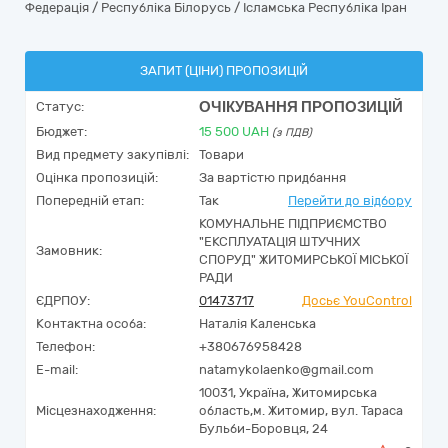
Федерація / Республіка Білорусь / Ісламська Республіка Іран
ЗАПИТ (ЦІНИ) ПРОПОЗИЦІЙ
ОЧІКУВАННЯ ПРОПОЗИЦІЙ
Статус:
Бюджет:
15 500
UAH
(з ПДВ)
Вид предмету закупівлі:
Товари
Оцінка пропозицій:
За вартістю придбання
Попередній етап:
Так
Перейти до відбору
КОМУНАЛЬНЕ ПІДПРИЄМСТВО
"ЕКСПЛУАТАЦІЯ ШТУЧНИХ
Замовник:
СПОРУД" ЖИТОМИРСЬКОЇ МІСЬКОЇ
РАДИ
ЄДРПОУ:
01473717
Досьє YouControl
Контактна особа:
Наталія Каленська
Телефон:
+380676958428
E-mail:
natamykolaenko@gmail.com
10031,
Україна
,
Житомирська
Місцезнаходження:
область,
м. Житомир,
вул. Тараса
Бульби-Боровця, 24