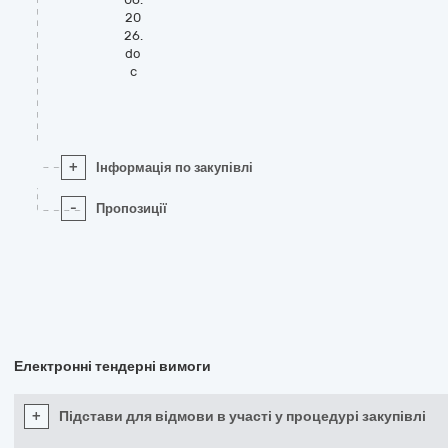
20
26.
do
c
+
Інформація по закупівлі
-
Пропозиції
Електронні тендерні вимоги
+
Підстави для відмови в участі у процедурі закупівлі