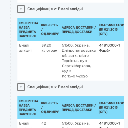
+
Специфікація 2: Емалі алкідні
КОНКРЕТНА
КІЛЬКІСТЬ
КЛАСИФІКАТОР
НАЗВА
АДРЕСА ДОСТАВКИ /
/
ДК 021:2015
ПРЕДМЕТА
ПЕРІОД ДОСТАВКИ
ОД.ВИМІРУ
(CPV)
ЗАКУПІВЛІ
Емалі
39,20
51500
,
Україна
,
44810000-1
алкідні
кілограм
Дніпропетровська
Фарби
область
,
місто
Тернівка
,
вул.
Сергія Маркова,
буд.9
по 15-07-2026
+
Специфікація 3: Емалі алкідні
КОНКРЕТНА
КІЛЬКІСТЬ
КЛАСИФІКАТОР
НАЗВА
АДРЕСА ДОСТАВКИ /
/
ДК 021:2015
ПРЕДМЕТА
ПЕРІОД ДОСТАВКИ
ОД.ВИМІРУ
(CPV)
ЗАКУПІВЛІ
Емалі
42
51500
,
Україна
,
44810000-1