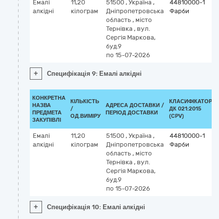
Емалі
11,20
51500
,
Україна
,
44810000-1
алкідні
кілограм
Дніпропетровська
Фарби
область
,
місто
Тернівка
,
вул.
Сергія Маркова,
буд.9
по 15-07-2026
+
Специфікація 9: Емалі алкідні
КОНКРЕТНА
КІЛЬКІСТЬ
КЛАСИФІКАТОР
НАЗВА
АДРЕСА ДОСТАВКИ /
/
ДК 021:2015
ПРЕДМЕТА
ПЕРІОД ДОСТАВКИ
ОД.ВИМІРУ
(CPV)
ЗАКУПІВЛІ
Емалі
11,20
51500
,
Україна
,
44810000-1
алкідні
кілограм
Дніпропетровська
Фарби
область
,
місто
Тернівка
,
вул.
Сергія Маркова,
буд.9
по 15-07-2026
+
Специфікація 10: Емалі алкідні