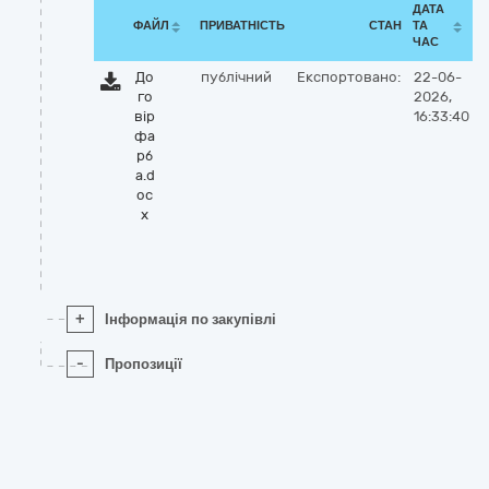
ДАТА
ФАЙЛ
ПРИВАТНІСТЬ
СТАН
ТА
ЧАС
До
публічний
Експортовано:
22-06-
го
2026,
вір
16:33:40
фа
рб
а.d
oc
x
+
Інформація по закупівлі
-
Пропозиції