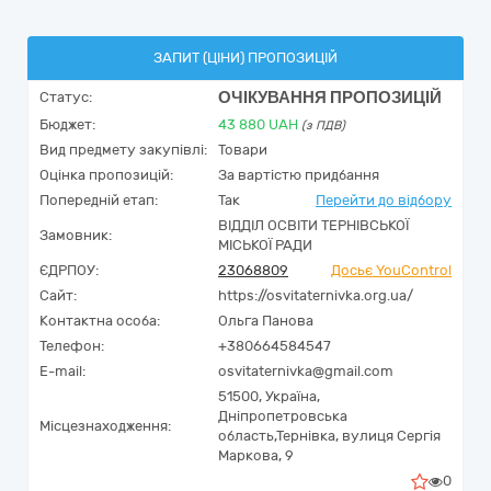
ЗАПИТ (ЦІНИ) ПРОПОЗИЦІЙ
ОЧІКУВАННЯ ПРОПОЗИЦІЙ
Статус:
Бюджет:
43 880
UAH
(з ПДВ)
Вид предмету закупівлі:
Товари
Оцінка пропозицій:
За вартістю придбання
Попередній етап:
Так
Перейти до відбору
ВІДДІЛ ОСВІТИ ТЕРНІВСЬКОЇ
Замовник:
МІСЬКОЇ РАДИ
ЄДРПОУ:
23068809
Досьє YouControl
Сайт:
https://osvitaternivka.org.ua/
Контактна особа:
Ольга Панова
Телефон:
+380664584547
E-mail:
osvitaternivka@gmail.com
51500,
Україна
,
Дніпропетровська
Місцезнаходження:
область,
Тернівка,
вулиця Сергія
Маркова, 9
0