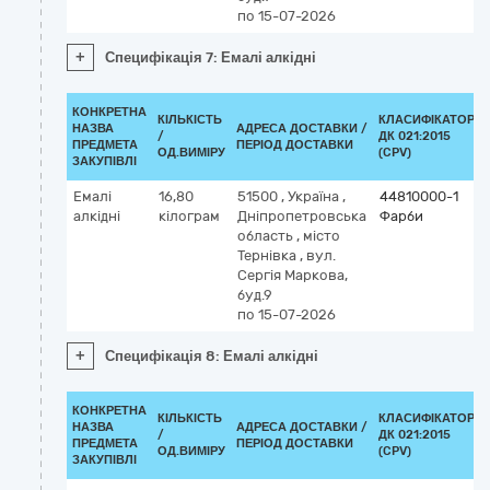
по 15-07-2026
+
Специфікація 7: Емалі алкідні
КОНКРЕТНА
КІЛЬКІСТЬ
КЛАСИФІКАТОР
НАЗВА
АДРЕСА ДОСТАВКИ /
/
ДК 021:2015
ПРЕДМЕТА
ПЕРІОД ДОСТАВКИ
ОД.ВИМІРУ
(CPV)
ЗАКУПІВЛІ
Емалі
16,80
51500
,
Україна
,
44810000-1
алкідні
кілограм
Дніпропетровська
Фарби
область
,
місто
Тернівка
,
вул.
Сергія Маркова,
буд.9
по 15-07-2026
+
Специфікація 8: Емалі алкідні
КОНКРЕТНА
КІЛЬКІСТЬ
КЛАСИФІКАТОР
НАЗВА
АДРЕСА ДОСТАВКИ /
/
ДК 021:2015
ПРЕДМЕТА
ПЕРІОД ДОСТАВКИ
ОД.ВИМІРУ
(CPV)
ЗАКУПІВЛІ