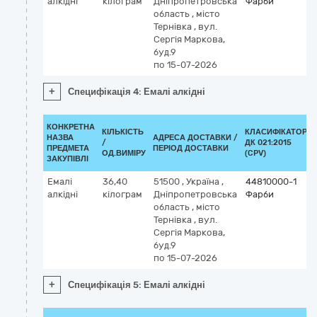
алкідні
кілограм
Дніпропетровська
Фарби
область
,
місто
Тернівка
,
вул.
Сергія Маркова,
буд.9
по 15-07-2026
+
Специфікація 4: Емалі алкідні
КОНКРЕТНА
КІЛЬКІСТЬ
КЛАСИФІКАТОР
НАЗВА
АДРЕСА ДОСТАВКИ /
/
ДК 021:2015
ПРЕДМЕТА
ПЕРІОД ДОСТАВКИ
ОД.ВИМІРУ
(CPV)
ЗАКУПІВЛІ
Емалі
36,40
51500
,
Україна
,
44810000-1
алкідні
кілограм
Дніпропетровська
Фарби
область
,
місто
Тернівка
,
вул.
Сергія Маркова,
буд.9
по 15-07-2026
+
Специфікація 5: Емалі алкідні