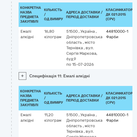
КОНКРЕТНА
КІЛЬКІСТЬ
КЛАСИФІКАТОР
НАЗВА
АДРЕСА ДОСТАВКИ /
/
ДК 021:2015
ПРЕДМЕТА
ПЕРІОД ДОСТАВКИ
ОД.ВИМІРУ
(CPV)
ЗАКУПІВЛІ
Емалі
16,80
51500
,
Україна
,
44810000-1
алкідні
кілограм
Дніпропетровська
Фарби
область
,
місто
Тернівка
,
вул.
Сергія Маркова,
буд.9
по 15-07-2026
+
Специфікація 11: Емалі алкідні
КОНКРЕТНА
КІЛЬКІСТЬ
КЛАСИФІКАТОР
НАЗВА
АДРЕСА ДОСТАВКИ /
/
ДК 021:2015
ПРЕДМЕТА
ПЕРІОД ДОСТАВКИ
ОД.ВИМІРУ
(CPV)
ЗАКУПІВЛІ
Емалі
11,20
51500
,
Україна
,
44810000-1
алкідні
кілограм
Дніпропетровська
Фарби
область
,
місто
Тернівка
,
вул.
Сергія Маркова,