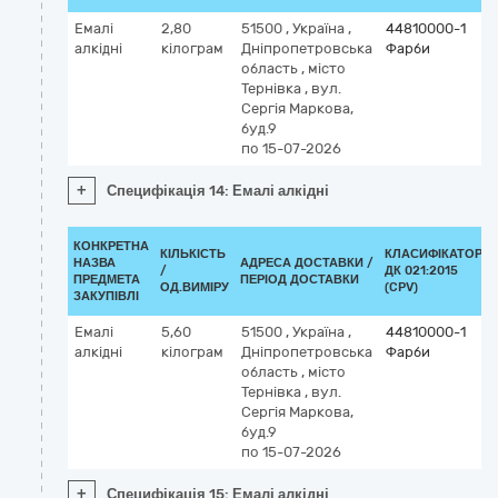
Емалі
2,80
51500
,
Україна
,
44810000-1
алкідні
кілограм
Дніпропетровська
Фарби
область
,
місто
Тернівка
,
вул.
Сергія Маркова,
буд.9
по 15-07-2026
+
Специфікація 14: Емалі алкідні
КОНКРЕТНА
КІЛЬКІСТЬ
КЛАСИФІКАТОР
НАЗВА
АДРЕСА ДОСТАВКИ /
/
ДК 021:2015
ПРЕДМЕТА
ПЕРІОД ДОСТАВКИ
ОД.ВИМІРУ
(CPV)
ЗАКУПІВЛІ
Емалі
5,60
51500
,
Україна
,
44810000-1
алкідні
кілограм
Дніпропетровська
Фарби
область
,
місто
Тернівка
,
вул.
Сергія Маркова,
буд.9
по 15-07-2026
+
Специфікація 15: Емалі алкідні