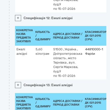
буд.9
по 15-07-2026
+
Специфікація 12: Емалі алкідні
КОНКРЕТНА
КІЛЬКІСТЬ
КЛАСИФІКАТОР
НАЗВА
АДРЕСА ДОСТАВКИ /
/
ДК 021:2015
ПРЕДМЕТА
ПЕРІОД ДОСТАВКИ
ОД.ВИМІРУ
(CPV)
ЗАКУПІВЛІ
Емалі
5,60
51500
,
Україна
,
44810000-1
алкідні
кілограм
Дніпропетровська
Фарби
область
,
місто
Тернівка
,
вул.
Сергія Маркова,
буд.9
по 15-07-2026
+
Специфікація 13: Емалі алкідні
КОНКРЕТНА
КІЛЬКІСТЬ
КЛАСИФІКАТОР
НАЗВА
АДРЕСА ДОСТАВКИ /
/
ДК 021:2015
ПРЕДМЕТА
ПЕРІОД ДОСТАВКИ
ОД.ВИМІРУ
(CPV)
ЗАКУПІВЛІ