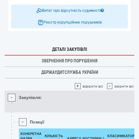
Витяг про відсутність судимості
Реєстр корупційних порушників
ДЕТАЛІ ЗАКУПІВЛІ
ЗВЕРНЕННЯ ПРО ПОРУШЕННЯ
ДЕРЖАУДИТСЛУЖБА УКРАЇНИ
+
-
відкрити всі
закрити всі
-
Закупівля:
-
Позиції
КОНКРЕТНА
КІЛЬКІСТЬ
КЛАСИФІКАТОР
НАЗВА
АДРЕСА ДОСТАВКИ /