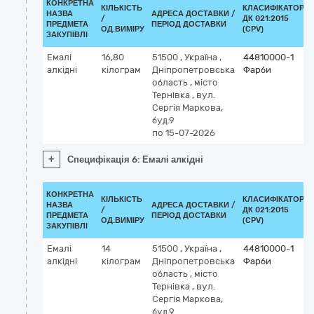
КОНКРЕТНА
КІЛЬКІСТЬ
КЛАСИФІКАТОР
НАЗВА
АДРЕСА ДОСТАВКИ /
/
ДК 021:2015
ПРЕДМЕТА
ПЕРІОД ДОСТАВКИ
ОД.ВИМІРУ
(CPV)
ЗАКУПІВЛІ
Емалі
16,80
51500
,
Україна
,
44810000-1
алкідні
кілограм
Дніпропетровська
Фарби
область
,
місто
Тернівка
,
вул.
Сергія Маркова,
буд.9
по 15-07-2026
+
Специфікація 6: Емалі алкідні
КОНКРЕТНА
КІЛЬКІСТЬ
КЛАСИФІКАТОР
НАЗВА
АДРЕСА ДОСТАВКИ /
/
ДК 021:2015
ПРЕДМЕТА
ПЕРІОД ДОСТАВКИ
ОД.ВИМІРУ
(CPV)
ЗАКУПІВЛІ
Емалі
14
51500
,
Україна
,
44810000-1
алкідні
кілограм
Дніпропетровська
Фарби
область
,
місто
Тернівка
,
вул.
Сергія Маркова,
буд.9