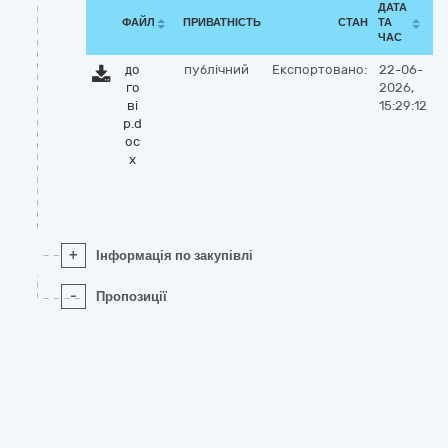
ДАТА
ФАЙЛ
ПРИВАТНІСТЬ
СТАН
ТА
ЧАС
до
публічний
Експортовано:
22-06-
го
2026,
ві
15:29:12
р.d
oc
x
+
Інформація по закупівлі
-
Пропозиції