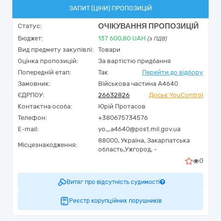
ЗАПИТ (ЦІНИ) ПРОПОЗИЦІЙ
ОЧІКУВАННЯ ПРОПОЗИЦІЙ
Статус:
Бюджет:
137 600,80
UAH
(з ПДВ)
Вид предмету закупівлі:
Товари
Оцінка пропозицій:
За вартістю придбання
Попередній етап:
Так
Перейти до відбору
Замовник:
Військова частина А4640
ЄДРПОУ:
26632826
Досьє YouControl
Контактна особа:
Юрій Протасов
Телефон:
+380675734576
E-mail:
yo_a4640@post.mil.gov.ua
88000,
Україна
,
Закарпатська
Місцезнаходження:
область,
Ужгород,
-
0
Витяг про відсутність судимості
Реєстр корупційних порушників