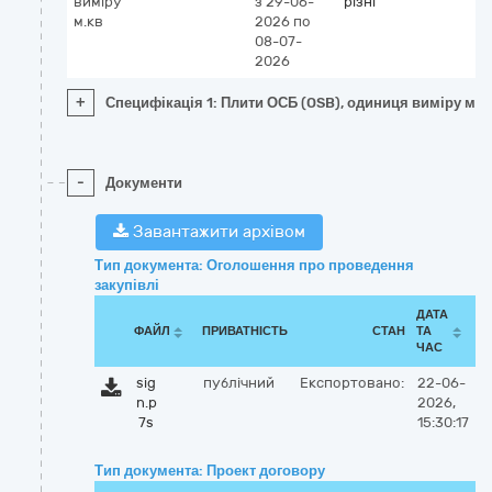
виміру
з 29-06-
різні
м.кв
2026
по
08-07-
2026
+
Специфікація 1: Плити ОСБ (OSB), одиниця виміру м.к
-
Документи
Завантажити архівом
Тип документа: Оголошення про проведення
закупівлі
ДАТА
ФАЙЛ
ПРИВАТНІСТЬ
СТАН
ТА
ЧАС
sig
публічний
Експортовано:
22-06-
n.p
2026,
7s
15:30:17
Тип документа: Проект договору