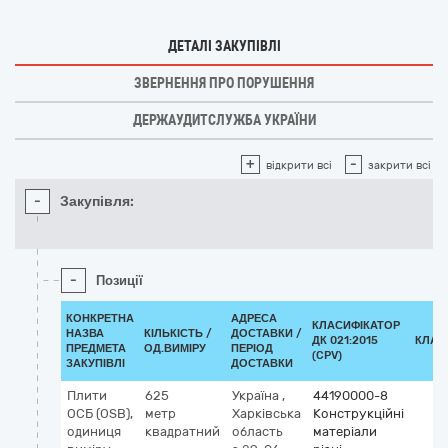
ДЕТАЛІ ЗАКУПІВЛІ
ЗВЕРНЕННЯ ПРО ПОРУШЕННЯ
ДЕРЖАУДИТСЛУЖБА УКРАЇНИ
+
-
відкрити всі
закрити всі
-
Закупівля:
-
Позиції
КОНКРЕТНА
АДРЕСА
КЛАСИФІКАТОР
НАЗВА
КІЛЬКІСТЬ /
ДОСТАВКИ /
ДК 021:2015
КЛАС
ПРЕДМЕТА
ОД.ВИМІРУ
ПЕРІОД
(CPV)
ЗАКУПІВЛІ
ДОСТАВКИ
Плити
625
Україна
,
44190000-8
ОСБ (OSB),
метр
Харківська
Конструкційні
одиниця
квадратний
область
матеріали