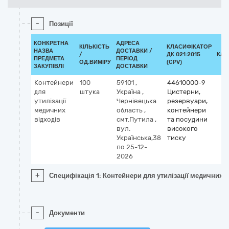
-
Позиції
КОНКРЕТНА
АДРЕСА
КІЛЬКІСТЬ
КЛАСИФІКАТОР
НАЗВА
ДОСТАВКИ /
/
ДК 021:2015
КЛА
ПРЕДМЕТА
ПЕРІОД
ОД.ВИМІРУ
(CPV)
ЗАКУПІВЛІ
ДОСТАВКИ
Контейнери
100
59101
,
44610000-9
для
штука
Україна
,
Цистерни,
утилізації
Чернівецька
резервуари,
медичних
область
,
контейнери
відходів
смт.Путила
,
та посудини
вул.
високого
Українська,38
тиску
по 25-12-
2026
+
Специфікація 1: Контейнери для утилізації медичних в
-
Документи