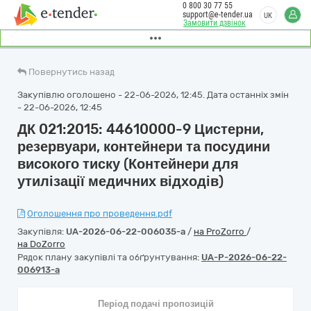
0 800 30 77 55
support@e-tender.ua
UK
Замовити дзвінок
Повернутись назад
Закупівлю оголошено - 22-06-2026, 12:45. Дата останніх змін
- 22-06-2026, 12:45
ДК 021:2015: 44610000-9 Цистерни,
резервуари, контейнери та посудини
високого тиску (Контейнери для
утилізації медичних відходів)
Оголошення про проведення.pdf
Закупівля:
UA-2026-06-22-006035-a
/
на ProZorro
/
на DoZorro
Рядок плану закупівлі та обґрунтування:
UA-P-2026-06-22-
006913-a
Період подачі пропозицій