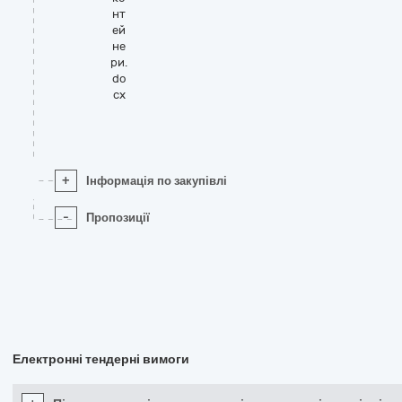
нт
ей
не
ри.
do
cx
+
Інформація по закупівлі
-
Пропозиції
Електронні тендерні вимоги