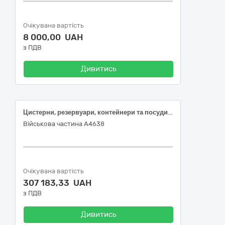
Очікувана вартість
8 000,00 UAH
з ПДВ
Дивитись
Цистерни, резервуари, контейнери та посудини високого тиску (Балон азотний без газу (порожній))
Військова частина А4638
Очікувана вартість
307 183,33 UAH
з ПДВ
Дивитись