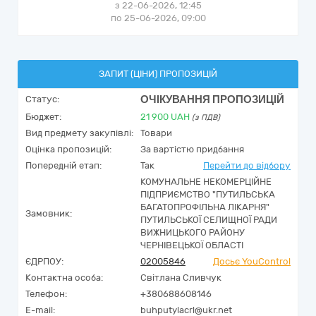
з 22-06-2026, 12:45
по 25-06-2026, 09:00
ЗАПИТ (ЦІНИ) ПРОПОЗИЦІЙ
ОЧІКУВАННЯ ПРОПОЗИЦІЙ
Статус:
Бюджет:
21 900
UAH
(з ПДВ)
Вид предмету закупівлі:
Товари
Оцінка пропозицій:
За вартістю придбання
Попередній етап:
Так
Перейти до відбору
КОМУНАЛЬНЕ НЕКОМЕРЦІЙНЕ
ПІДПРИЄМСТВО "ПУТИЛЬСЬКА
БАГАТОПРОФІЛЬНА ЛІКАРНЯ"
Замовник:
ПУТИЛЬСЬКОЇ СЕЛИЩНОЇ РАДИ
ВИЖНИЦЬКОГО РАЙОНУ
ЧЕРНІВЕЦЬКОЇ ОБЛАСТІ
ЄДРПОУ:
02005846
Досьє YouControl
Контактна особа:
Світлана Сливчук
Телефон:
+380688608146
E-mail:
buhputylacrl@ukr.net