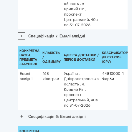
область
,
м.
Кривий Ріг
,
проспект
Центральний, 40в
по 31-07-2026
+
Специфікація 7: Емалі алкідні
КОНКРЕТНА
КІЛЬКІСТЬ
КЛАСИФІКАТОР
НАЗВА
АДРЕСА ДОСТАВКИ /
/
ДК 021:2015
ПРЕДМЕТА
ПЕРІОД ДОСТАВКИ
ОД.ВИМІРУ
(CPV)
ЗАКУПІВЛІ
Емалі
168
Україна
,
44810000-1
алкідні
кілограм
Дніпропетровська
Фарби
область
,
м.
Кривий Ріг
,
проспект
Центральний, 40в
по 31-07-2026
+
Специфікація 8: Емалі алкідні
КОНКРЕТНА