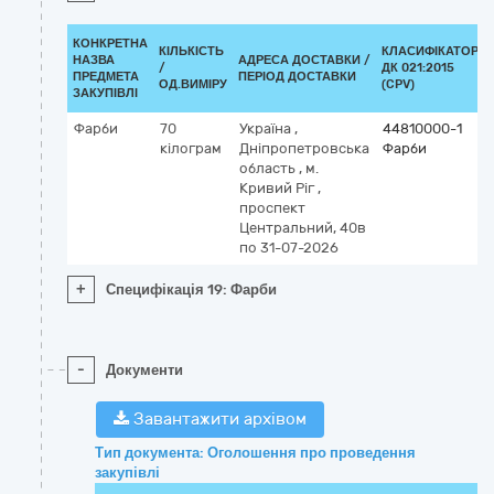
КОНКРЕТНА
КІЛЬКІСТЬ
КЛАСИФІКАТОР
НАЗВА
АДРЕСА ДОСТАВКИ /
/
ДК 021:2015
ПРЕДМЕТА
ПЕРІОД ДОСТАВКИ
ОД.ВИМІРУ
(CPV)
ЗАКУПІВЛІ
Фарби
70
Україна
,
44810000-1
кілограм
Дніпропетровська
Фарби
область
,
м.
Кривий Ріг
,
проспект
Центральний, 40в
по 31-07-2026
+
Специфікація 19: Фарби
-
Документи
Завантажити архівом
Тип документа: Оголошення про проведення
закупівлі