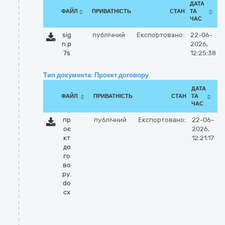
ДАТА
ФАЙЛ
ПРИВАТНІСТЬ
СТАН
ТА
ЧАС
sig
публічний
Експортовано:
22-06-
n.p
2026,
7s
12:25:38
Тип документа: Проект договору
ДАТА
ФАЙЛ
ПРИВАТНІСТЬ
СТАН
ТА
ЧАС
пр
публічний
Експортовано:
22-06-
оє
2026,
кт
12:21:17
до
го
во
ру.
do
cx