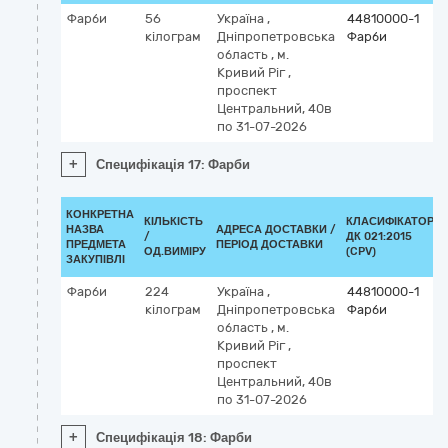
Фарби
56
Україна
,
44810000-1
кілограм
Дніпропетровська
Фарби
область
,
м.
Кривий Ріг
,
проспект
Центральний, 40в
по 31-07-2026
+
Специфікація 17: Фарби
КОНКРЕТНА
КІЛЬКІСТЬ
КЛАСИФІКАТОР
НАЗВА
АДРЕСА ДОСТАВКИ /
/
ДК 021:2015
ПРЕДМЕТА
ПЕРІОД ДОСТАВКИ
ОД.ВИМІРУ
(CPV)
ЗАКУПІВЛІ
Фарби
224
Україна
,
44810000-1
кілограм
Дніпропетровська
Фарби
область
,
м.
Кривий Ріг
,
проспект
Центральний, 40в
по 31-07-2026
+
Специфікація 18: Фарби