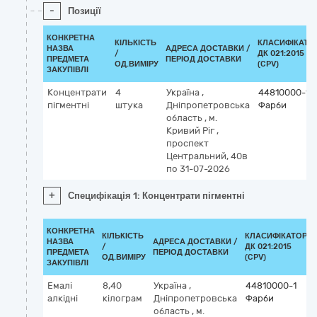
-
Позиції
КОНКРЕТНА
КІЛЬКІСТЬ
КЛАСИФІКАТО
НАЗВА
АДРЕСА ДОСТАВКИ /
/
ДК 021:2015
ПРЕДМЕТА
ПЕРІОД ДОСТАВКИ
ОД.ВИМІРУ
(CPV)
ЗАКУПІВЛІ
Концентрати
4
Україна
,
44810000-1
пігментні
штука
Дніпропетровська
Фарби
область
,
м.
Кривий Ріг
,
проспект
Центральний, 40в
по 31-07-2026
+
Специфікація 1: Концентрати пігментні
КОНКРЕТНА
КІЛЬКІСТЬ
КЛАСИФІКАТОР
НАЗВА
АДРЕСА ДОСТАВКИ /
/
ДК 021:2015
ПРЕДМЕТА
ПЕРІОД ДОСТАВКИ
ОД.ВИМІРУ
(CPV)
ЗАКУПІВЛІ
Емалі
8,40
Україна
,
44810000-1
алкідні
кілограм
Дніпропетровська
Фарби
область
,
м.