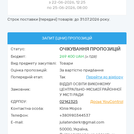
з 22-06-2026, 12:25
по 25-06-2026, 08:00
Строк поставки (передачі) товарів: до 31.07.2026 року.
ЗАПИТ (ЦІНИ) ПРОПОЗИЦІЙ
ОЧІКУВАННЯ ПРОПОЗИЦІЙ
Статус:
Бюджет:
269 400
UAH
(з ПДВ)
Вид предмету закупівлі:
Товари
Оцінка пропозицій:
За вартістю придбання
Попередній етап:
Так
Перейти до відбору
ВІДДІЛ ОСВІТИ ВИКОНКОМУ
Замовник:
ЦЕНТРАЛЬНО-МІСЬКОЇ РАЙОННОЇ
У МІСТІ РАДИ
ЄДРПОУ:
02142325
Досьє YouControl
Контактна особа:
Юлія Мороз
Телефон:
+380980344537
E-mail:
juliatenderkr@gmail.com
50000,
Україна
,