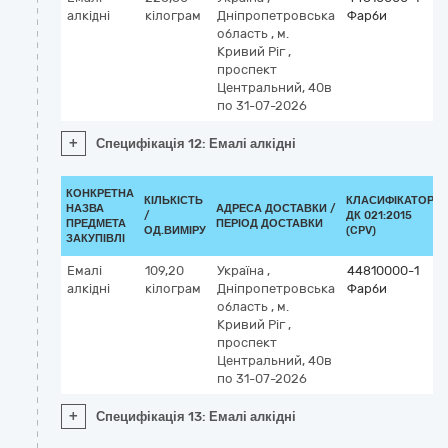
алкідні
кілограм
Дніпропетровська
Фарби
область
,
м.
Кривий Ріг
,
проспект
Центральний, 40в
по 31-07-2026
+
Специфікація 12: Емалі алкідні
КОНКРЕТНА
КІЛЬКІСТЬ
КЛАСИФІКАТОР
НАЗВА
АДРЕСА ДОСТАВКИ /
/
ДК 021:2015
ПРЕДМЕТА
ПЕРІОД ДОСТАВКИ
ОД.ВИМІРУ
(CPV)
ЗАКУПІВЛІ
Емалі
109,20
Україна
,
44810000-1
алкідні
кілограм
Дніпропетровська
Фарби
область
,
м.
Кривий Ріг
,
проспект
Центральний, 40в
по 31-07-2026
+
Специфікація 13: Емалі алкідні