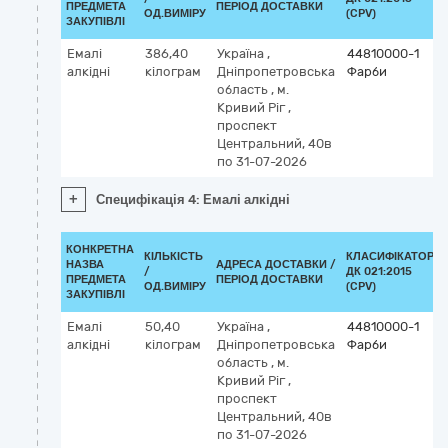
ПРЕДМЕТА
ПЕРІОД ДОСТАВКИ
ОД.ВИМІРУ
(CPV)
ЗАКУПІВЛІ
Емалі
386,40
Україна
,
44810000-1
алкідні
кілограм
Дніпропетровська
Фарби
область
,
м.
Кривий Ріг
,
проспект
Центральний, 40в
по 31-07-2026
+
Специфікація 4: Емалі алкідні
КОНКРЕТНА
КІЛЬКІСТЬ
КЛАСИФІКАТОР
НАЗВА
АДРЕСА ДОСТАВКИ /
/
ДК 021:2015
ПРЕДМЕТА
ПЕРІОД ДОСТАВКИ
ОД.ВИМІРУ
(CPV)
ЗАКУПІВЛІ
Емалі
50,40
Україна
,
44810000-1
алкідні
кілограм
Дніпропетровська
Фарби
область
,
м.
Кривий Ріг
,
проспект
Центральний, 40в
по 31-07-2026