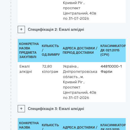
Кривий Ріг
,
проспект
Центральний, 40в
по 31-07-2026
+
Специфікація 2: Емалі алкідні
КОНКРЕТНА
КІЛЬКІСТЬ
КЛАСИФІКАТОР
НАЗВА
АДРЕСА ДОСТАВКИ /
/
ДК 021:2015
ПРЕДМЕТА
ПЕРІОД ДОСТАВКИ
ОД.ВИМІРУ
(CPV)
ЗАКУПІВЛІ
Емалі
72,80
Україна
,
44810000-1
алкідні
кілограм
Дніпропетровська
Фарби
область
,
м.
Кривий Ріг
,
проспект
Центральний, 40в
по 31-07-2026
+
Специфікація 3: Емалі алкідні
КОНКРЕТНА
КІЛЬКІСТЬ
КЛАСИФІКАТОР
НАЗВА
АДРЕСА ДОСТАВКИ /
/
ДК 021:2015