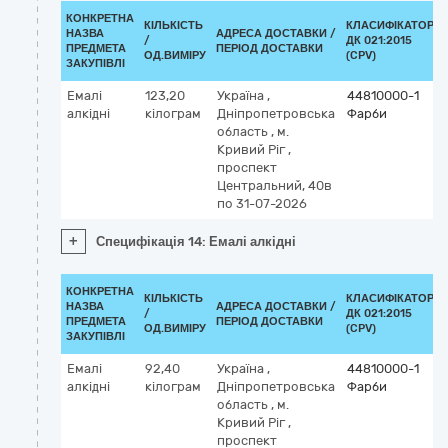
КОНКРЕТНА
КІЛЬКІСТЬ
КЛАСИФІКАТОР
НАЗВА
АДРЕСА ДОСТАВКИ /
/
ДК 021:2015
ПРЕДМЕТА
ПЕРІОД ДОСТАВКИ
ОД.ВИМІРУ
(CPV)
ЗАКУПІВЛІ
Емалі
123,20
Україна
,
44810000-1
алкідні
кілограм
Дніпропетровська
Фарби
область
,
м.
Кривий Ріг
,
проспект
Центральний, 40в
по 31-07-2026
+
Специфікація 14: Емалі алкідні
КОНКРЕТНА
КІЛЬКІСТЬ
КЛАСИФІКАТОР
НАЗВА
АДРЕСА ДОСТАВКИ /
/
ДК 021:2015
ПРЕДМЕТА
ПЕРІОД ДОСТАВКИ
ОД.ВИМІРУ
(CPV)
ЗАКУПІВЛІ
Емалі
92,40
Україна
,
44810000-1
алкідні
кілограм
Дніпропетровська
Фарби
область
,
м.
Кривий Ріг
,
проспект