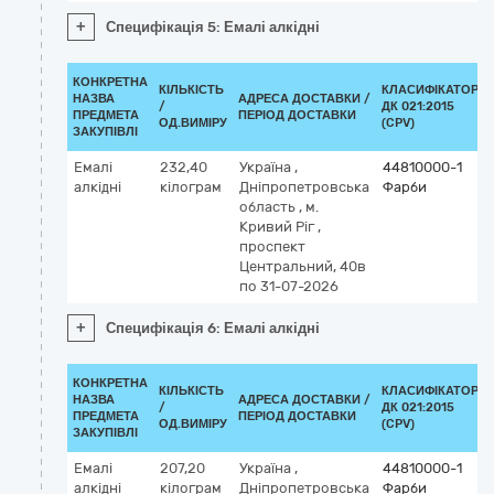
+
Специфікація 5: Емалі алкідні
КОНКРЕТНА
КІЛЬКІСТЬ
КЛАСИФІКАТОР
НАЗВА
АДРЕСА ДОСТАВКИ /
/
ДК 021:2015
ПРЕДМЕТА
ПЕРІОД ДОСТАВКИ
ОД.ВИМІРУ
(CPV)
ЗАКУПІВЛІ
Емалі
232,40
Україна
,
44810000-1
алкідні
кілограм
Дніпропетровська
Фарби
область
,
м.
Кривий Ріг
,
проспект
Центральний, 40в
по 31-07-2026
+
Специфікація 6: Емалі алкідні
КОНКРЕТНА
КІЛЬКІСТЬ
КЛАСИФІКАТОР
НАЗВА
АДРЕСА ДОСТАВКИ /
/
ДК 021:2015
ПРЕДМЕТА
ПЕРІОД ДОСТАВКИ
ОД.ВИМІРУ
(CPV)
ЗАКУПІВЛІ
Емалі
207,20
Україна
,
44810000-1
алкідні
кілограм
Дніпропетровська
Фарби