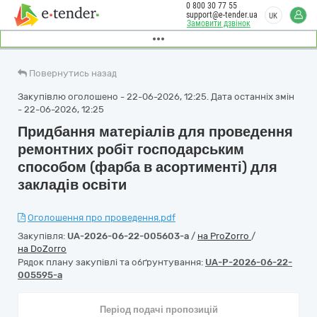
0 800 30 77 55
support@e-tender.ua
UK
Замовити дзвінок
Повернутись назад
Закупівлю оголошено - 22-06-2026, 12:25. Дата останніх змін
- 22-06-2026, 12:25
Придбання матеріалів для проведення
ремонтних робіт господарським
способом (фарба в асортименті) для
закладів освіти
Оголошення про проведення.pdf
Закупівля:
UA-2026-06-22-005603-a
/
на ProZorro
/
на DoZorro
Рядок плану закупівлі та обґрунтування:
UA-P-2026-06-22-
005595-a
Період подачі пропозицій