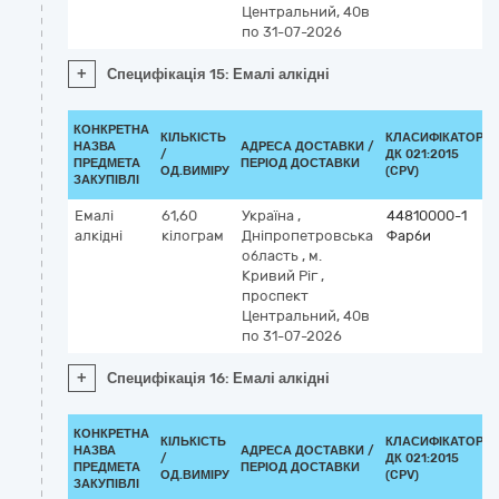
Центральний, 40в
по 31-07-2026
+
Специфікація 15: Емалі алкідні
КОНКРЕТНА
КІЛЬКІСТЬ
КЛАСИФІКАТОР
НАЗВА
АДРЕСА ДОСТАВКИ /
/
ДК 021:2015
ПРЕДМЕТА
ПЕРІОД ДОСТАВКИ
ОД.ВИМІРУ
(CPV)
ЗАКУПІВЛІ
Емалі
61,60
Україна
,
44810000-1
алкідні
кілограм
Дніпропетровська
Фарби
область
,
м.
Кривий Ріг
,
проспект
Центральний, 40в
по 31-07-2026
+
Специфікація 16: Емалі алкідні
КОНКРЕТНА
КІЛЬКІСТЬ
КЛАСИФІКАТОР
НАЗВА
АДРЕСА ДОСТАВКИ /
/
ДК 021:2015
ПРЕДМЕТА
ПЕРІОД ДОСТАВКИ
ОД.ВИМІРУ
(CPV)
ЗАКУПІВЛІ