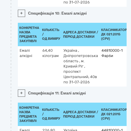
по 31-07-2026
+
Специфікація 10: Емалі алкідні
КОНКРЕТНА
КІЛЬКІСТЬ
КЛАСИФІКАТОР
НАЗВА
АДРЕСА ДОСТАВКИ /
/
ДК 021:2015
ПРЕДМЕТА
ПЕРІОД ДОСТАВКИ
ОД.ВИМІРУ
(CPV)
ЗАКУПІВЛІ
Емалі
64,40
Україна
,
44810000-1
алкідні
кілограм
Дніпропетровська
Фарби
область
,
м.
Кривий Ріг
,
проспект
Центральний, 40в
по 31-07-2026
+
Специфікація 11: Емалі алкідні
КОНКРЕТНА
КІЛЬКІСТЬ
КЛАСИФІКАТОР
НАЗВА
АДРЕСА ДОСТАВКИ /
/
ДК 021:2015
ПРЕДМЕТА
ПЕРІОД ДОСТАВКИ
ОД.ВИМІРУ
(CPV)
ЗАКУПІВЛІ
Емалі
226,80
Україна
,
44810000-1