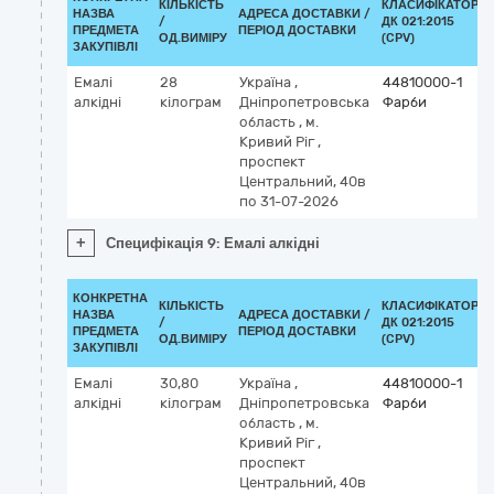
КІЛЬКІСТЬ
КЛАСИФІКАТОР
НАЗВА
АДРЕСА ДОСТАВКИ /
/
ДК 021:2015
ПРЕДМЕТА
ПЕРІОД ДОСТАВКИ
ОД.ВИМІРУ
(CPV)
ЗАКУПІВЛІ
Емалі
28
Україна
,
44810000-1
алкідні
кілограм
Дніпропетровська
Фарби
область
,
м.
Кривий Ріг
,
проспект
Центральний, 40в
по 31-07-2026
+
Специфікація 9: Емалі алкідні
КОНКРЕТНА
КІЛЬКІСТЬ
КЛАСИФІКАТОР
НАЗВА
АДРЕСА ДОСТАВКИ /
/
ДК 021:2015
ПРЕДМЕТА
ПЕРІОД ДОСТАВКИ
ОД.ВИМІРУ
(CPV)
ЗАКУПІВЛІ
Емалі
30,80
Україна
,
44810000-1
алкідні
кілограм
Дніпропетровська
Фарби
область
,
м.
Кривий Ріг
,
проспект
Центральний, 40в