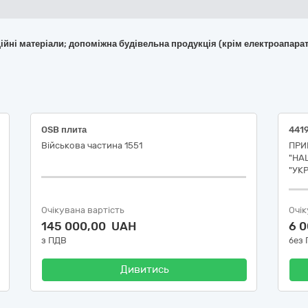
укційні матеріали; допоміжна будівельна продукція (крім електроапара
OSB плита
Військова частина 1551
ПРИ
"НА
"УК
Очікувана вартість
Очік
145 000,00 UAH
6 
з ПДВ
без
Дивитись