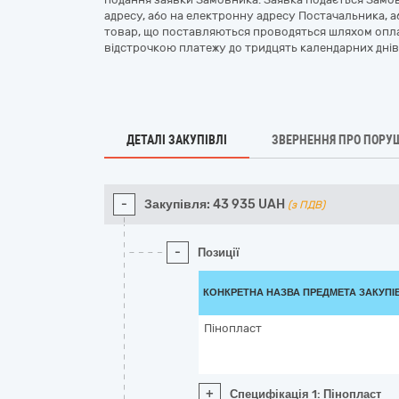
адресу, або на електронну адресу Постачальника, 
товар, що поставляються проводяться шляхом опла
відстрочкою платежу до тридцять календарних днів
ДЕТАЛІ ЗАКУПІВЛІ
ЗВЕРНЕННЯ ПРО ПОРУ
-
Закупівля:
43 935
UAH
(з ПДВ)
-
Позиції
КОНКРЕТНА НАЗВА ПРЕДМЕТА ЗАКУПІ
Пінопласт
+
Специфікація 1: Пінопласт