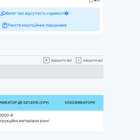
Витяг про відсутність судимості
Реєстр корупційних порушників
+
-
відкрити всі
закрити всі
ФІКАТОР ДК 021:2015 (CPV)
КЛАСИФІКАТОРИ
0000-8
рукційні матеріали різні