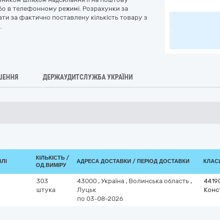
або в телефонному режимі. Розрахунки за
ти за фактично поставлену кількість товару з
.
ШЕННЯ
ДЕРЖАУДИТСЛУЖБА УКРАЇНИ
КІЛЬКІСТЬ /
ВЛІ
АДРЕСА ДОСТАВКИ / ПЕРІОД ДОСТАВКИ
КЛАСИ
ОД.ВИМІРУ
303
43000
,
Україна
,
Волинська область
,
4419
штука
Луцьк
Конст
по 03-08-2026