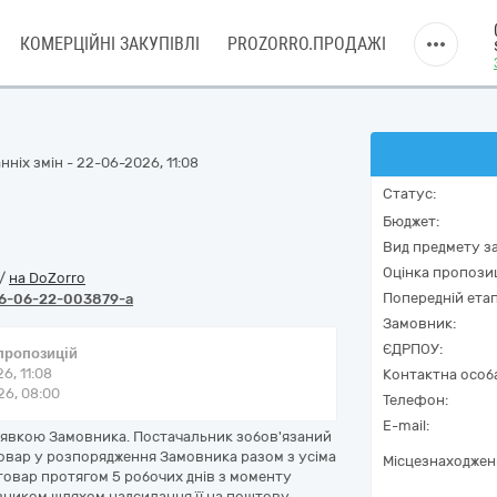
КОМЕРЦІЙНІ ЗАКУПІВЛІ
PROZORRO.ПРОДАЖІ
ніх змін - 22-06-2026, 11:08
Статус:
Бюджет:
Вид предмету за
Оцінка пропозиц
/
на DoZorro
Попередній етап
6-06-22-003879-a
Замовник:
ЄДРПОУ:
 пропозицій
6, 11:08
Контактна особ
6, 08:00
Телефон:
E-mail:
заявкою Замовника. Постачальник зобов'язаний
овар у розпорядження Замовника разом з усіма
Місцезнаходжен
товар протягом 5 робочих днів з моменту
вником шляхом надсилання її на поштову