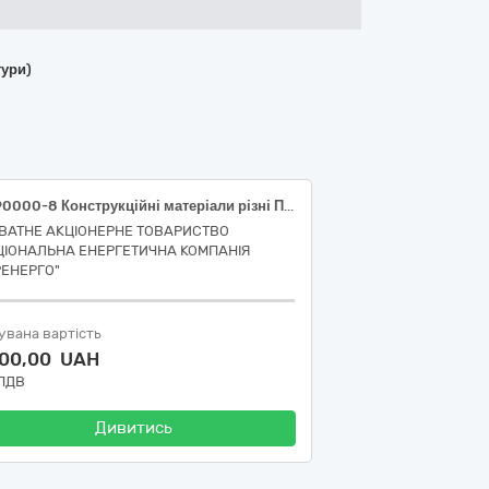
тури)
44190000-8 Конструкційні матеріали різні Плити та цвяхи (Південне ТУОМ)
ВАТНЕ АКЦІОНЕРНЕ ТОВАРИСТВО
ЦІОНАЛЬНА ЕНЕРГЕТИЧНА КОМПАНІЯ
РЕНЕРГО"
увана вартість
000,00 UAH
 ПДВ
Дивитись