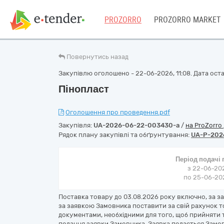
PROZORRO
PROZORRO MARKET
Повернутись назад
Закупівлю оголошено - 22-06-2026, 11:08. Дата остан
Пінопласт
Оголошення про проведення.pdf
Закупівля:
UA-2026-06-22-003430-a
/
на ProZorro
Рядок плану закупівлі та обґрунтування:
UA-P-202
Період подачі
з 22-06-202
по 25-06-202
Поставка товару до 03.08.2026 року включно, за 
за заявкою Замовника поставити за свій рахунок т
документами, необхідними для того, щоб прийняти 
подання заявки Замовника. Заявка подається Замо