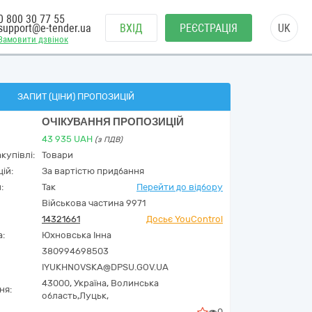
0 800 30 77 55
support@e-tender.ua
ВХІД
РЕЄСТРАЦІЯ
UK
Замовити дзвінок
ЗАПИТ (ЦІНИ) ПРОПОЗИЦІЙ
ОЧІКУВАННЯ ПРОПОЗИЦІЙ
43 935
UAH
(з ПДВ)
купівлі:
Товари
ій:
За вартістю придбання
:
Так
Перейти до відбору
Військова частина 9971
14321661
Досьє YouControl
а:
Юхновська Інна
380994698503
IYUKHNOVSKA@DPSU.GOV.UA
43000,
Україна
,
Волинська
ня:
область,
Луцьк,
0