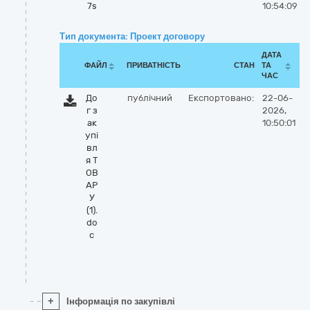
7s
10:54:09
Тип документа: Проект договору
ДАТА
ФАЙЛ
ПРИВАТНІСТЬ
СТАН
ТА
ЧАС
До
публічний
Експортовано:
22-06-
г з
2026,
ак
10:50:01
упі
вл
я Т
ОВ
АР
У
(1).
do
c
+
Інформація по закупівлі