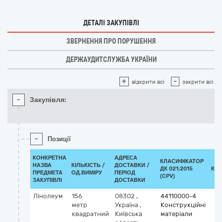
ДЕТАЛІ ЗАКУПІВЛІ
ЗВЕРНЕННЯ ПРО ПОРУШЕННЯ
ДЕРЖАУДИТСЛУЖБА УКРАЇНИ
+
-
відкрити всі
закрити всі
-
Закупівля:
-
Позиції
КОНКРЕТНА
АДРЕСА
КЛАСИФІКАТОР
НАЗВА
КІЛЬКІСТЬ /
ДОСТАВКИ /
ДК 021:2015
КЛ
ПРЕДМЕТА
ОД.ВИМІРУ
ПЕРІОД
(CPV)
ЗАКУПІВЛІ
ДОСТАВКИ
Лінолеум
156
08302
,
44110000-4
метр
Україна
,
Конструкційні
квадратний
Київська
матеріали