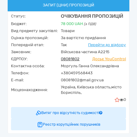
ЗАПИТ (ЦІНИ) ПРОПОЗИЦІЙ
ОЧІКУВАННЯ ПРОПОЗИЦІЙ
Статус:
Бюджет:
78 000
UAH
(з ПДВ)
Вид предмету закупівлі:
Товари
Оцінка пропозицій:
За вартістю придбання
Попередній етап:
Так
Перейти до відбору
Замовник:
Військова частина А2215
ЄДРПОУ:
08081802
Досьє YouControl
Контактна особа:
Моргуль Ганна Олександрівна
Телефон:
+380459568443
E-mail:
08081802@mail.gov.ua
Україна
,
Київська область,
місто
Місцезнаходження:
Бориспіль,
0
Витяг про відсутність судимості
Реєстр корупційних порушників