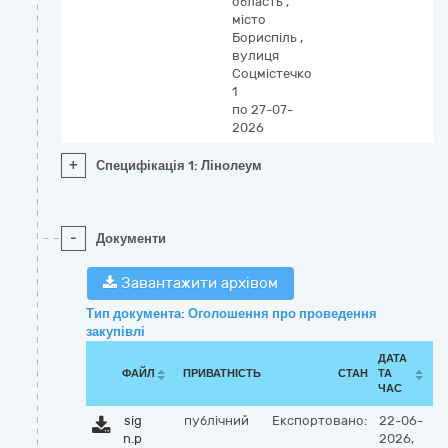
область
,
місто
Бориспіль
,
вулиця
Соцмістечко
1
по 27-07-
2026
+
Специфікація 1: Лінолеум
-
Документи
Завантажити архівом
Тип документа: Оголошення про проведення
закупівлі
ДАТА
ФАЙЛ
ПРИВАТНІСТЬ
СТАН
ТА
ЧАС
sig
публічний
Експортовано:
22-06-
n.p
2026,