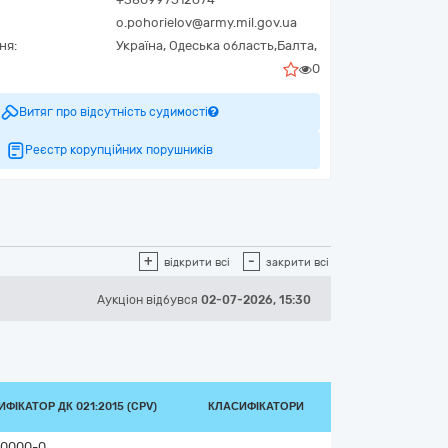
o.pohorielov@army.mil.gov.ua
ня:
Україна
,
Одеська область,
Балта,
0
Витяг про відсутність судимості
Реєстр корупційних порушників
+
-
відкрити всі
закрити всі
Аукціон відбувся
02-07-2026, 15:30
ФІКАТОР ДК 021:2015 (CPV)
КЛАСИФІКАТОРИ
0000-0