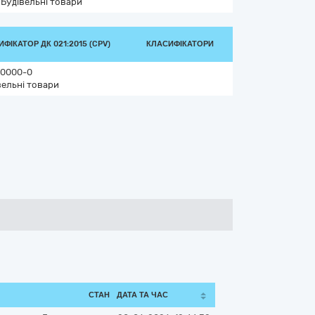
Будівельні товари
ФІКАТОР ДК 021:2015 (CPV)
КЛАСИФІКАТОРИ
0000-0
вельні товари
СТАН
ДАТА ТА ЧАС