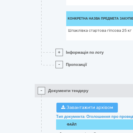
КОНКРЕТНА НАЗВА ПРЕДМЕТА ЗАКУПІ
Шпаклівка стартова гіпсова 25 кг
+
Інформація по лоту
-
Пропозиції
-
Документи тендеру
Завантажити архівом
Тип документа: Оголошення про провед
ФАЙЛ