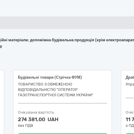
укційні матеріали; допоміжна будівельна продукція (крім електроапара
69
Будівельні товари (Стрічка ФУМ)
Дра
ТОВАРИСТВО З ОБМЕЖЕНОЮ
Упра
ВІДПОВІДАЛЬНІСТЮ "ОПЕРАТОР
ГАЗОТРАНСПОРТНОЇ СИСТЕМИ УКРАЇНИ"
Очікувана вартість
Очік
274 381,00 UAH
11 
без ПДВ
з П