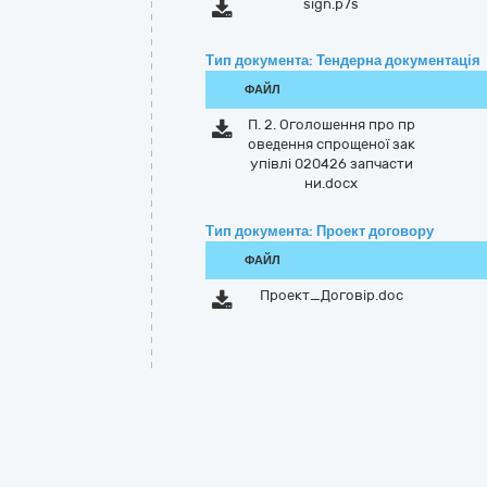
sign.p7s
Тип документа: Тендерна документація
ФАЙЛ
П. 2. Оголошення про пр
оведення спрощеної зак
упівлі 020426 запчасти
ни.docx
Тип документа: Проект договору
ФАЙЛ
Проект_Договір.doc