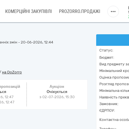
КОМЕРЦІЙНІ ЗАКУПІВЛІ
PROZORRO.ПРОДАЖІ
нніх змін - 20-06-2026, 12:44
Статус:
Бюджет:
Вид предмету за
Мінімальний кро
/
на DoZorro
Оцінка пропозиц
Розгляд пропоз
 пропозицій
Аукціон
Мінімальна кіль
ться
Очікується
6, 12:47
з
02-07-2026, 15:30
Наявність прекв
6, 12:47
Замовник:
ЄДРПОУ:
Контактна особ
Телефон: