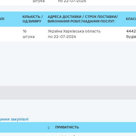
штука
по 22-07-2026
КІЛЬКІСТЬ /
АДРЕСА ДОСТАВКИ /
СТРОК ПОСТАВКИ/
ВЛІ
КЛАСИ
ОД.ВИМІРУ
ВИКОНАННЯ РОБІТ/НАДАННЯ ПОСЛУГ:
16
Україна
Харківська область
4442
штука
по 22-07-2026
Буді
ення закупівлі
ПРИВАТНІСТЬ