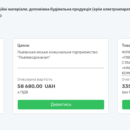
укційні матеріали; допоміжна будівельна продукція (крім електроапара
0
Цвяхи
Львівське міське комунальне підприємство
ФІЛ
"Львівводоканал"
«ПІ
СТА
«НА
КОМ
Очікувана вартість
Очік
58 680,00 UAH
33
з ПДВ
без
Дивитись