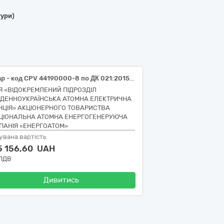
тури)
Товар - код CPV 44190000-8 по ДК 021:2015 Конструкційні матеріали різні (ДВП, ДСП). РПЗ - 9.203
ІЯ «ВІДОКРЕМЛЕНИЙ ПІДРОЗДІЛ
ВДЕННОУКРАЇНСЬКА АТОМНА ЕЛЕКТРИЧНА
НЦІЯ» АКЦІОНЕРНОГО ТОВАРИСТВА
ЦІОНАЛЬНА АТОМНА ЕНЕРГОГЕНЕРУЮЧА
ПАНІЯ «ЕНЕРГОАТОМ»
увана вартість
5 156,60 UAH
 ПДВ
Дивитись