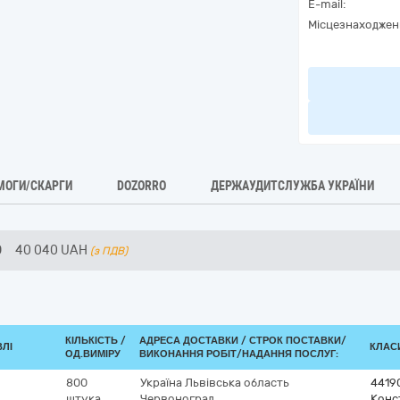
E-mail:
Місцезнаходжен
МОГИ/СКАРГИ
DOZORRO
ДЕРЖАУДИТСЛУЖБА УКРАЇНИ
0
40 040
UAH
(з ПДВ)
КІЛЬКІСТЬ /
АДРЕСА ДОСТАВКИ /
СТРОК ПОСТАВКИ/
ВЛІ
КЛАСИ
ОД.ВИМІРУ
ВИКОНАННЯ РОБІТ/НАДАННЯ ПОСЛУГ:
800
Україна
Львівська область
4419
штука
Червоноград
Конст