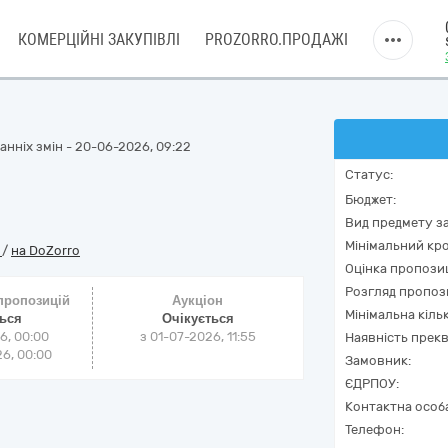
КОМЕРЦІЙНІ ЗАКУПІВЛІ
PROZORRO.ПРОДАЖІ
нніх змін - 20-06-2026, 09:22
Статус:
Бюджет:
Вид предмету за
Мінімальний кро
o
/
на DoZorro
Оцінка пропозиц
Розгляд пропоз
 пропозицій
Аукціон
Мінімальна кіль
ться
Очікується
6, 00:00
з
01-07-2026, 11:55
Наявність прекв
6, 00:00
Замовник:
ЄДРПОУ:
Контактна особ
Телефон: