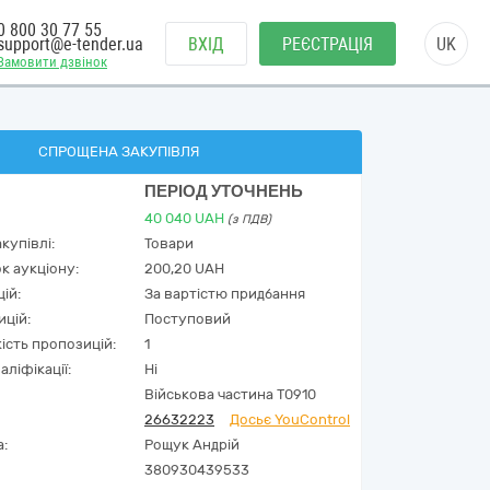
0 800 30 77 55
support@e-tender.ua
ВХІД
РЕЄСТРАЦІЯ
UK
Замовити дзвінок
СПРОЩЕНА ЗАКУПІВЛЯ
ПЕРІОД УТОЧНЕНЬ
40 040
UAH
(з ПДВ)
купівлі:
Товари
к аукціону:
200,20 UAH
ій:
За вартістю придбання
ицій:
Поступовий
кість пропозицій:
1
аліфікації:
Ні
Військова частина Т0910
26632223
Досьє YouControl
а:
Рощук Андрій
380930439533