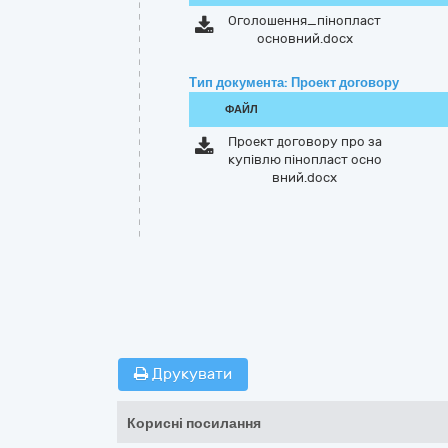
Оголошення_пінопласт
основний.docx
Тип документа: Проект договору
ФАЙЛ
Проект договору про за
купівлю пінопласт осно
вний.docx
Друкувати
Корисні посилання