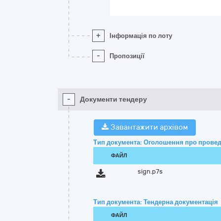
+
Інформація по лоту
-
Пропозиції
-
Документи тендеру
Завантажити архівом
Тип документа: Оголошення про провед
ФАЙЛ
sign.p7s
Тип документа: Тендерна документація
ФАЙЛ