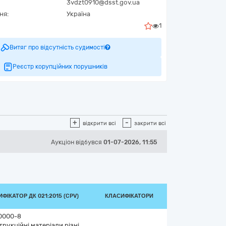
3vdzt0910@dsst.gov.ua
ня:
Україна
1
Витяг про відсутність судимості
Реєстр корупційних порушників
+
-
відкрити всі
закрити всі
Аукціон відбувся
01-07-2026, 11:55
ФІКАТОР ДК 021:2015 (CPV)
КЛАСИФІКАТОРИ
0000-8
рукційні матеріали різні