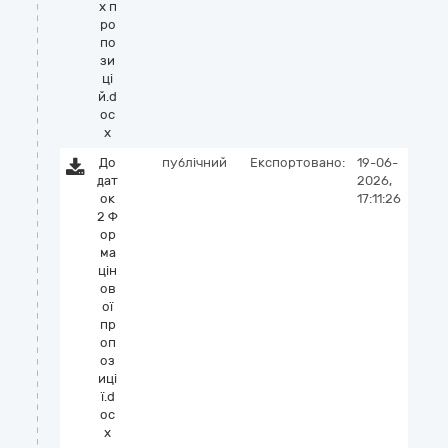
х п
ро
по
зи
ці
й.d
oc
x
До
публічний
Експортовано:
19-06-
дат
2026,
ок
17:11:26
2 Ф
ор
ма
цін
ов
ої
пр
оп
оз
иці
ї.d
oc
x