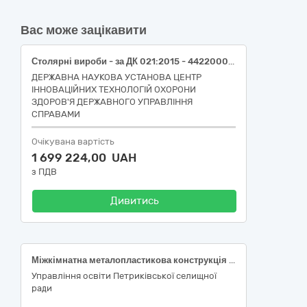
Вас може зацікавити
Столярні вироби - за ДК 021:2015 - 44220000-8 (Блок віконний металопластиковий - за ДК 021:2015 - 44221100-6 Вікна)
ДЕРЖАВНА НАУКОВА УСТАНОВА ЦЕНТР
ІННОВАЦІЙНИХ ТЕХНОЛОГІЙ ОХОРОНИ
ЗДОРОВ'Я ДЕРЖАВНОГО УПРАВЛІННЯ
СПРАВАМИ
Очікувана вартість
1 699 224,00 UAH
з ПДВ
Дивитись
Міжкімнатна металопластикова конструкція із вхідними дверима та металопластикові енергозберігаючі двері» за кодом ДК 021:2015«Єдиного закупівельного словника» 44220000-8 Столярні вироби
Управління освіти Петриківської селищної
ради