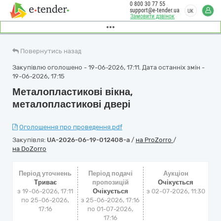
0 800 30 77 55
support@e-tender.ua
UK
Замовити дзвінок
Повернутись назад
Закупівлю оголошено - 19-06-2026, 17:11. Дата останніх змін -
19-06-2026, 17:15
Металопластикові вікна,
металопластикові двері
Оголошення про проведення.pdf
Закупівля:
UA-2026-06-19-012408-a
/
на ProZorro
/
на DoZorro
Період уточнень
Період подачі
Аукціон
Триває
пропозицій
Очікується
з 19-06-2026, 17:11
Очікується
з
02-07-2026, 11:30
по 25-06-2026,
з 25-06-2026, 17:16
17:16
по 01-07-2026,
17:16