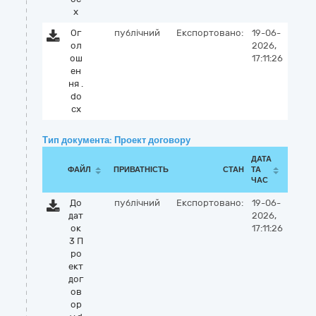
x
Ог
публічний
Експортовано:
19-06-
ол
2026,
ош
17:11:26
ен
ня .
do
cx
Тип документа: Проект договору
ДАТА
ФАЙЛ
ПРИВАТНІСТЬ
СТАН
ТА
ЧАС
До
публічний
Експортовано:
19-06-
дат
2026,
ок
17:11:26
3 П
ро
ект
дог
ов
ор