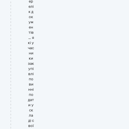
ер
елі
к д
ок
ум
ен
тів
_ я
кі у
час
ни
ки
зак
упі
влі
по
ви
нні
по
дат
и у
ск
ла
ді с
вої