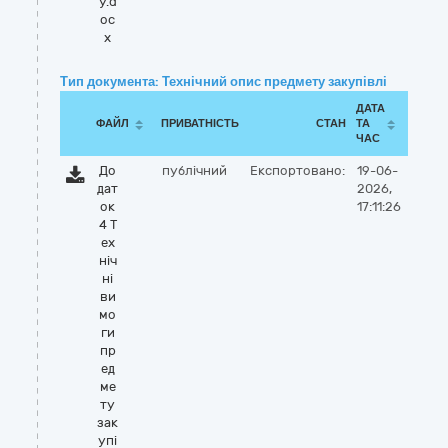
у.d
oc
x
Тип документа: Технічний опис предмету закупівлі
ДАТА
ФАЙЛ
ПРИВАТНІСТЬ
СТАН
ТА
ЧАС
До
публічний
Експортовано:
19-06-
дат
2026,
ок
17:11:26
4 Т
ех
ніч
ні
ви
мо
ги
пр
ед
ме
ту
зак
упі