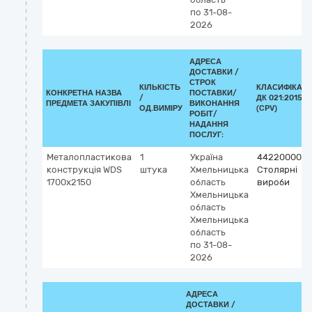
по 31-08-
2026
АДРЕСА
ДОСТАВКИ /
СТРОК
КІЛЬКІСТЬ
КЛАСИФІКАТ
КОНКРЕТНА НАЗВА
ПОСТАВКИ/
/
ДК 021:2015
ПРЕДМЕТА ЗАКУПІВЛІ
ВИКОНАННЯ
ОД.ВИМІРУ
(CPV)
РОБІТ/
НАДАННЯ
ПОСЛУГ:
Металопластикова
1
Україна
44220000-8
конструкція WDS
штука
Хмельницька
Столярні
1700x2150
область
вироби
Хмельницька
область
Хмельницька
область
по 31-08-
2026
АДРЕСА
ДОСТАВКИ /