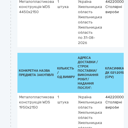
Металопластикова
1
Україна
44220000-8
конструкція WDS
штука
Хмельницька
Столярні
4450x2150
область
вироби
Хмельницька
область
Хмельницька
область
по 31-08-
2026
АДРЕСА
ДОСТАВКИ /
СТРОК
КІЛЬКІСТЬ
КЛАСИФІКАТ
КОНКРЕТНА НАЗВА
ПОСТАВКИ/
/
ДК 021:2015
ПРЕДМЕТА ЗАКУПІВЛІ
ВИКОНАННЯ
ОД.ВИМІРУ
(CPV)
РОБІТ/
НАДАННЯ
ПОСЛУГ:
Металопластикова
1
Україна
44220000-8
конструкція WDS
штука
Хмельницька
Столярні
1950x2150
область
вироби
Хмельницька
область
Хмельницька
область