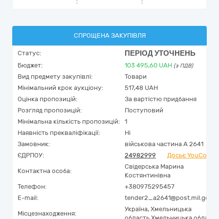
СПРОЩЕНА ЗАКУПІВЛЯ
ПЕРІОД УТОЧНЕНЬ
Статус:
Бюджет:
103 495,60
UAH
(з ПДВ)
Вид предмету закупівлі:
Товари
Мінімальний крок аукціону:
517,48 UAH
Оцінка пропозицій:
За вартістю придбання
Розгляд пропозицій:
Поступовий
Мінімальна кількість пропозицій:
1
Наявність прекваліфікації:
Ні
Замовник:
військова частина А 2641
ЄДРПОУ:
24982999
Досьє YouContro
Свідерська Марина
Контактна особа:
Костянтинівна
Телефон:
+380975295457
E-mail:
tender2_a2641@post.mil.gov.u
Україна
,
Хмельницька
Місцезнаходження:
область,
Хмельницька область