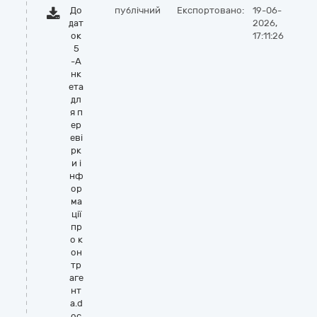
До
публічний
Експортовано:
19-06-
дат
2026,
ок
17:11:26
5
-А
нк
ета
дл
я п
ер
еві
рк
и і
нф
ор
ма
ції
пр
о к
он
тр
аге
нт
а.d
oc