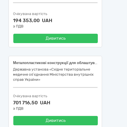
Очікувана вартість
194 353,00 UAH
з ПДВ
Дивитись
Металопластикові конструкції для облаштування сходів будівлі ДУ "Східне ТМО МВС" за адресою м. Дніпро, вул. Полігонна, 16
Державна установа «Східне територіальне
медичне об’єднання Міністерства внутрішніх
справ України»
Очікувана вартість
701 716,50 UAH
з ПДВ
Дивитись