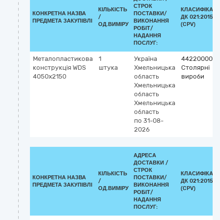
СТРОК
КІЛЬКІСТЬ
КЛАСИФІКАТ
КОНКРЕТНА НАЗВА
ПОСТАВКИ/
/
ДК 021:2015
ПРЕДМЕТА ЗАКУПІВЛІ
ВИКОНАННЯ
ОД.ВИМІРУ
(CPV)
РОБІТ/
НАДАННЯ
ПОСЛУГ:
Металопластикова
1
Україна
44220000-8
конструкція WDS
штука
Хмельницька
Столярні
4050x2150
область
вироби
Хмельницька
область
Хмельницька
область
по 31-08-
2026
АДРЕСА
ДОСТАВКИ /
СТРОК
КІЛЬКІСТЬ
КЛАСИФІКАТ
КОНКРЕТНА НАЗВА
ПОСТАВКИ/
/
ДК 021:2015
ПРЕДМЕТА ЗАКУПІВЛІ
ВИКОНАННЯ
ОД.ВИМІРУ
(CPV)
РОБІТ/
НАДАННЯ
ПОСЛУГ: