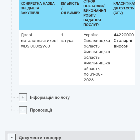
СТРОК
КОНКРЕТНА НАЗВА
КІЛЬКІСТЬ
КЛАСИФІКАТО
ПОСТАВКИ/
ПРЕДМЕТА
/
ДК 021:2015
ВИКОНАННЯ
ЗАКУПІВЛІ
ОД.ВИМІРУ
(CPV)
РОБІТ/
НАДАННЯ
ПОСЛУГ:
Двері
1
Україна
44220000-8
металопластикові
штука
Хмельницька
Столярні
WDS 800x2960
область
вироби
Хмельницька
область
Хмельницька
область
по 31-08-
2026
+
Інформація по лоту
-
Пропозиції
-
Документи тендеру