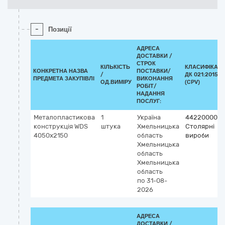
-
Позиції
АДРЕСА
ДОСТАВКИ /
СТРОК
КІЛЬКІСТЬ
КЛАСИФІКАТ
КОНКРЕТНА НАЗВА
ПОСТАВКИ/
/
ДК 021:2015
ПРЕДМЕТА ЗАКУПІВЛІ
ВИКОНАННЯ
ОД.ВИМІРУ
(CPV)
РОБІТ/
НАДАННЯ
ПОСЛУГ:
Металопластикова
1
Україна
44220000-8
конструкція WDS
штука
Хмельницька
Столярні
4050х2150
область
вироби
Хмельницька
область
Хмельницька
область
по 31-08-
2026
АДРЕСА
ДОСТАВКИ /