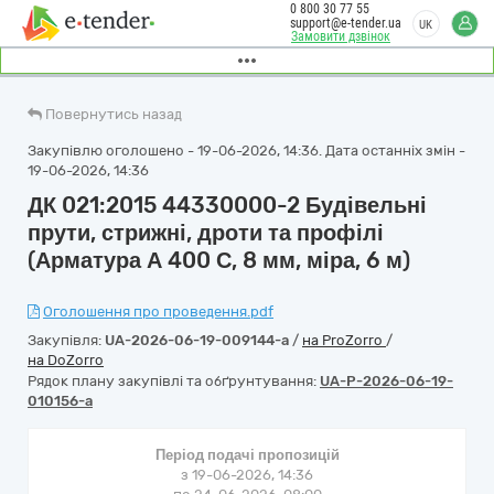
0 800 30 77 55
support@e-tender.ua
UK
Замовити дзвінок
Повернутись назад
Закупівлю оголошено - 19-06-2026, 14:36. Дата останніх змін -
19-06-2026, 14:36
ДК 021:2015 44330000-2 Будівельні
прути, стрижні, дроти та профілі
(Арматура А 400 С, 8 мм, міра, 6 м)
Оголошення про проведення.pdf
Закупівля:
UA-2026-06-19-009144-a
/
на ProZorro
/
на DoZorro
Рядок плану закупівлі та обґрунтування:
UA-P-2026-06-19-
010156-a
Період подачі пропозицій
з 19-06-2026, 14:36