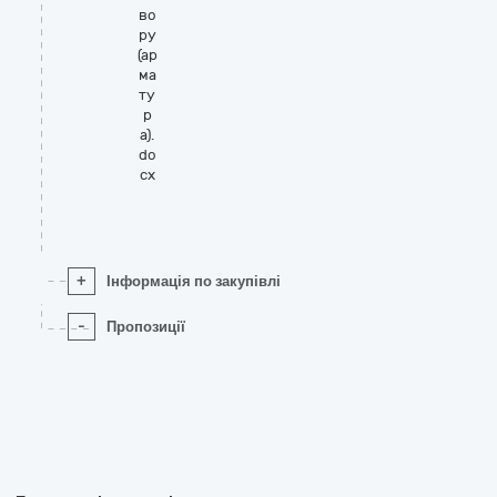
во
ру
(ар
ма
ту
р
а).
do
cx
+
Інформація по закупівлі
-
Пропозиції