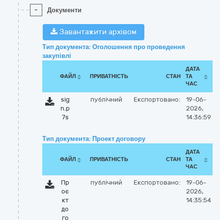
-
Документи
Завантажити архівом
Тип документа: Оголошення про проведення
закупівлі
ДАТА
ФАЙЛ
ПРИВАТНІСТЬ
СТАН
ТА
ЧАС
sig
публічний
Експортовано:
19-06-
n.p
2026,
7s
14:36:59
Тип документа: Проект договору
ДАТА
ФАЙЛ
ПРИВАТНІСТЬ
СТАН
ТА
ЧАС
Пр
публічний
Експортовано:
19-06-
оє
2026,
кт
14:35:54
до
го