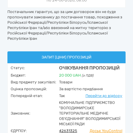
по 24-06-2026, 08:00
Постачальник гарантує, що за цим договором він не буде
пропонувати замовнику до постачання товар, походження з
Російської Федерації/Республіки Білорусь/Ісламської
Республіки Іран та/або ввезений на митну територію з
Російської Федерації/Республіки Білорусь/Ісламської
Республіки Іран
ЗАПИТ (ЦІНИ) ПРОПОЗИЦІЙ
ОЧІКУВАННЯ ПРОПОЗИЦІЙ
Статус:
Бюджет:
20 000
UAH
(з ПДВ)
Вид предмету закупівлі:
Товари
Оцінка пропозицій:
За вартістю придбання
Попередній етап:
Так
Перейти до відбору
КОМУНАЛЬНЕ ПІДПРИЄМСТВО
"ВОЛОДИМИРСЬКЕ
Замовник:
ТЕРИТОРІАЛЬНЕ МЕДИЧНЕ
ОБ'ЄДНАННЯ" ВОЛОДИМИРСЬКОЇ
МІСЬКОЇ РАДИ
ЄДРПОУ:
42631325
Досьє YouControl