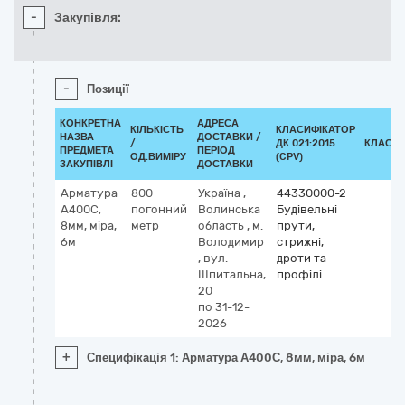
-
Закупівля:
-
Позиції
КОНКРЕТНА
АДРЕСА
КІЛЬКІСТЬ
КЛАСИФІКАТОР
НАЗВА
ДОСТАВКИ /
/
ДК 021:2015
КЛАСИФ
ПРЕДМЕТА
ПЕРІОД
ОД.ВИМІРУ
(CPV)
ЗАКУПІВЛІ
ДОСТАВКИ
Арматура
800
Україна
,
44330000-2
А400С,
погонний
Волинська
Будівельні
8мм, міра,
метр
область
,
м.
прути,
6м
Володимир
стрижні,
,
вул.
дроти та
Шпитальна,
профілі
20
по 31-12-
2026
+
Специфікація 1: Арматура А400С, 8мм, міра, 6м