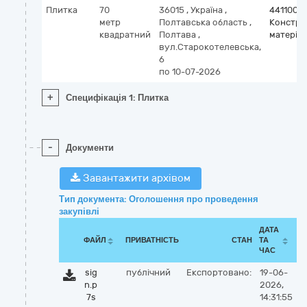
Плитка
70
36015
,
Україна
,
4411000
метр
Полтавська область
,
Констру
квадратний
Полтава
,
матеріа
вул.Старокотелевська,
6
по 10-07-2026
+
Специфікація 1: Плитка
-
Документи
Завантажити архівом
Тип документа: Оголошення про проведення
закупівлі
ДАТА
ФАЙЛ
ПРИВАТНІСТЬ
СТАН
ТА
ЧАС
sig
публічний
Експортовано:
19-06-
n.p
2026,
7s
14:31:55