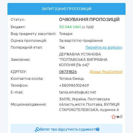
ЗАПИТ (ЦІНИ) ПРОПОЗИЦІЙ
ОЧІКУВАННЯ ПРОПОЗИЦІЙ
Статус:
Бюджет:
30 044
UAH
(з ПДВ)
Вид предмету закупівлі:
Товари
Оцінка пропозицій:
За вартістю придбання
Попередній етап:
Так
Перейти до відбору
ДЕРЖАВНА УСТАНОВА
Замовник:
"ПОЛТАВСЬКА ВИПРАВНА
КОЛОНІЯ (№ 64)"
ЄДРПОУ:
08731826
Досьє YouControl
Контактна особа:
Тетяна Ємець
Телефон:
+380986102469
E-mail:
tania.emets@ukr.net
36015,
Україна
,
Полтавська
Місцезнаходження:
область,
місто Полтава,
ВУЛИЦЯ
СТАРОКОТЕЛЕВСЬКА, будинок 6
0
Витяг про відсутність судимості