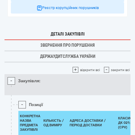
Реєстр корупційних порушників
ДЕТАЛІ ЗАКУПІВЛІ
ЗВЕРНЕННЯ ПРО ПОРУШЕННЯ
ДЕРЖАУДИТСЛУЖБА УКРАЇНИ
+
-
відкрити всі
закрити всі
-
Закупівля:
-
Позиції
КОНКРЕТНА
КЛАСИФІ
НАЗВА
КІЛЬКІСТЬ /
АДРЕСА ДОСТАВКИ /
ДК 021:20
ПРЕДМЕТА
ОД.ВИМІРУ
ПЕРІОД ДОСТАВКИ
(CPV)
ЗАКУПІВЛІ