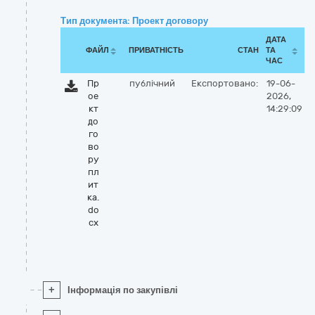
Тип документа: Проект договору
ДАТА
ФАЙЛ
ПРИВАТНІСТЬ
СТАН
ТА
ЧАС
Пр
публічний
Експортовано:
19-06-
ое
2026,
кт
14:29:09
до
го
во
ру
пл
ит
ка.
do
cx
+
Інформація по закупівлі