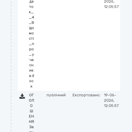
да
2026,
то
12:05:57
к_
_4
_В
ідо
мо
сті
_п
ро
_у
ча
сн
ик
а.d
oc
x
ОГ
публічний
Експортовано:
19-06-
ОЛ
2026,
О
12:05:57
Ш
ЕН
НЯ
За