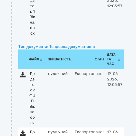
да
2026,
то
12:05:57
к 1
Вік
на.
do
cx
Тип документа: Тендерна документація
ДАТА
ФАЙЛ
ПРИВАТНІСТЬ
СТАН
ТА
ЧАС
До
публічний
Експортовано:
19-06-
да
2026,
то
12:05:57
к 2
ФЦ
П
Вік
на.
do
cx
До
публічний
Експортовано:
19-06-