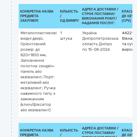
АДРЕСА ДОСТАВКИ /
КОНКРЕТНА НАЗВА
КІЛЬКІСТЬ
КЛАСИФ
СТРОК ПОСТАВКИ/
ПРЕДМЕТА
/
ДК 021:2
ВИКОНАННЯ РОБІТ/
ЗАКУПІВЛІ
ОД.ВИМІРУ
(CPV)
НАДАННЯ ПОСЛУГ:
Металопластикові
1
Україна
442210
вхідні двері,
штука
Дніпропетровська
Вікна, д
Орієнтовний
область
Дніпро
та супу
розмір: до
по 15-08-2026
вироби
820×1850 мм,
Заповнення
полотна: сендвіч-
панель або
еквівалент, Поріг:
металевий або
еквівалент; Ручка:
нажимного типу з
замиканням
(ключ/фіксатор
або еквівалент)
АДРЕСА ДОСТАВКИ /
КОНКРЕТНА НАЗВА
КІЛЬКІСТЬ
КЛАСИФ
СТРОК ПОСТАВКИ/
ПРЕДМЕТА
/
ДК 021:2