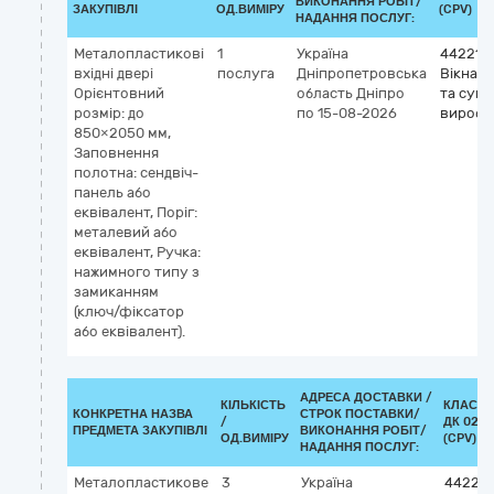
ВИКОНАННЯ РОБІТ/
ЗАКУПІВЛІ
ОД.ВИМІРУ
(CPV)
НАДАННЯ ПОСЛУГ:
Металопластикові
1
Україна
442210
вхідні двері
послуга
Дніпропетровська
Вікна, д
Орієнтовний
область
Дніпро
та супу
розмір: до
по 15-08-2026
вироби
850×2050 мм,
Заповнення
полотна: сендвіч-
панель або
еквівалент, Поріг:
металевий або
еквівалент, Ручка:
нажимного типу з
замиканням
(ключ/фіксатор
або еквівалент).
АДРЕСА ДОСТАВКИ /
КІЛЬКІСТЬ
КЛАСИФ
КОНКРЕТНА НАЗВА
СТРОК ПОСТАВКИ/
/
ДК 021:
ПРЕДМЕТА ЗАКУПІВЛІ
ВИКОНАННЯ РОБІТ/
ОД.ВИМІРУ
(CPV)
НАДАННЯ ПОСЛУГ:
Металопластикове
3
Україна
442210