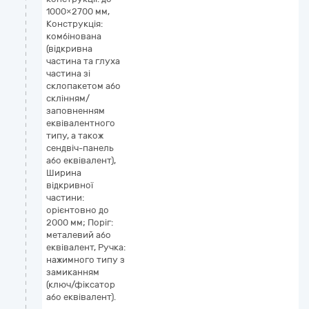
1000×2700 мм,
Конструкція:
комбінована
(відкривна
частина та глуха
частина зі
склопакетом або
склінням/
заповненням
еквівалентного
типу, а також
сендвіч-панель
або еквівалент),
Ширина
відкривної
частини:
орієнтовно до
2000 мм; Поріг:
металевий або
еквівалент, Ручка:
нажимного типу з
замиканням
(ключ/фіксатор
або еквівалент).