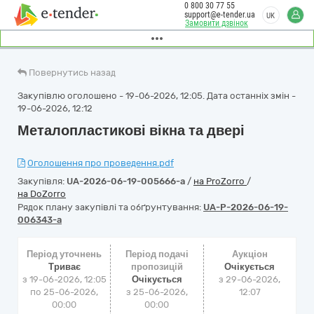
0 800 30 77 55
support@e-tender.ua
UK
Замовити дзвінок
Повернутись назад
Закупівлю оголошено - 19-06-2026, 12:05. Дата останніх змін -
19-06-2026, 12:12
Металопластикові вікна та двері
Оголошення про проведення.pdf
Закупівля:
UA-2026-06-19-005666-a
/
на ProZorro
/
на DoZorro
Рядок плану закупівлі та обґрунтування:
UA-P-2026-06-19-
006343-a
Період уточнень
Період подачі
Аукціон
Триває
пропозицій
Очікується
з 19-06-2026, 12:05
Очікується
з
29-06-2026,
по 25-06-2026,
з 25-06-2026,
12:07
00:00
00:00