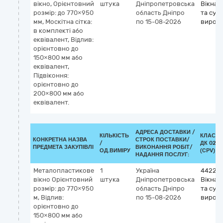
вікно, Орієнтовний
штука
Дніпропетровська
Вікна, 
розмір: до 770×950
область
Дніпро
та суп
мм, Москітна сітка:
по 15-08-2026
вироб
в комплекті або
еквівалент, Відлив:
орієнтовно до
150×800 мм або
еквівалент,
Підвіконня:
орієнтовно до
200×800 мм або
еквівалент.
АДРЕСА ДОСТАВКИ /
КІЛЬКІСТЬ
КЛАСИФ
КОНКРЕТНА НАЗВА
СТРОК ПОСТАВКИ/
/
ДК 021:
ПРЕДМЕТА ЗАКУПІВЛІ
ВИКОНАННЯ РОБІТ/
ОД.ВИМІРУ
(CPV)
НАДАННЯ ПОСЛУГ:
Металопластикове
1
Україна
442210
вікно Орієнтовний
штука
Дніпропетровська
Вікна, 
розмір: до 770×950
область
Дніпро
та суп
м, Відлив:
по 15-08-2026
вироб
орієнтовно до
150×800 мм або