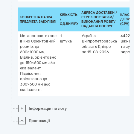
АДРЕСА ДОСТАВКИ /
КІЛЬКІСТЬ
КЛАСИФ
КОНКРЕТНА НАЗВА
СТРОК ПОСТАВКИ/
/
ДК 021:
ПРЕДМЕТА ЗАКУПІВЛІ
ВИКОНАННЯ РОБІТ/
ОД.ВИМІРУ
(CPV)
НАДАННЯ ПОСЛУГ:
Металопластикове
1
Україна
442210
вікно Орієнтовний
штука
Дніпропетровська
Вікна, 
розмір: до
область
Дніпро
та суп
600×1000 мм,
по 15-08-2026
вироб
Відлив: орієнтовно
до 150×600 мм або
еквівалент,
Підвіконня:
орієнтовно до
300×600 мм або
еквівалент.
+
Інформація по лоту
-
Пропозиції