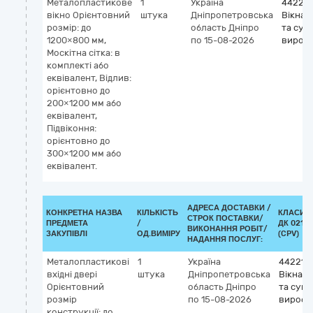
Металопластикове
1
Україна
442210
вікно Орієнтовний
штука
Дніпропетровська
Вікна, 
розмір: до
область
Дніпро
та суп
1200×800 мм,
по 15-08-2026
вироб
Москітна сітка: в
комплекті або
еквівалент, Відлив:
орієнтовно до
200×1200 мм або
еквівалент,
Підвіконня:
орієнтовно до
300×1200 мм або
еквівалент.
АДРЕСА ДОСТАВКИ /
КОНКРЕТНА НАЗВА
КІЛЬКІСТЬ
КЛАСИФ
СТРОК ПОСТАВКИ/
ПРЕДМЕТА
/
ДК 021:2
ВИКОНАННЯ РОБІТ/
ЗАКУПІВЛІ
ОД.ВИМІРУ
(CPV)
НАДАННЯ ПОСЛУГ:
Металопластикові
1
Україна
442210
вхідні двері
штука
Дніпропетровська
Вікна, д
Орієнтовний
область
Дніпро
та супу
розмір
по 15-08-2026
вироби
конструкції: до