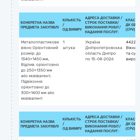
АДРЕСА ДОСТАВКИ /
КІЛЬКІСТЬ
КЛАСИФ
КОНКРЕТНА НАЗВА
СТРОК ПОСТАВКИ/
/
ДК 021:
ПРЕДМЕТА ЗАКУПІВЛІ
ВИКОНАННЯ РОБІТ/
ОД.ВИМІРУ
(CPV)
НАДАННЯ ПОСЛУГ:
Металопластикове
1
Україна
442210
вікно Орієнтовний
штука
Дніпропетровська
Вікна, 
розмір: до
область
Дніпро
та суп
1340×1450 мм,
по 15-08-2026
вироб
Відлив: орієнтовно
до 250×1350 мм
або еквівалент,
Підвіконня:
орієнтовно до
300×1400 мм або
еквівалент.
АДРЕСА ДОСТАВКИ /
КІЛЬКІСТЬ
КЛАСИФ
КОНКРЕТНА НАЗВА
СТРОК ПОСТАВКИ/
/
ДК 021:
ПРЕДМЕТА ЗАКУПІВЛІ
ВИКОНАННЯ РОБІТ/
ОД.ВИМІРУ
(CPV)
НАДАННЯ ПОСЛУГ: