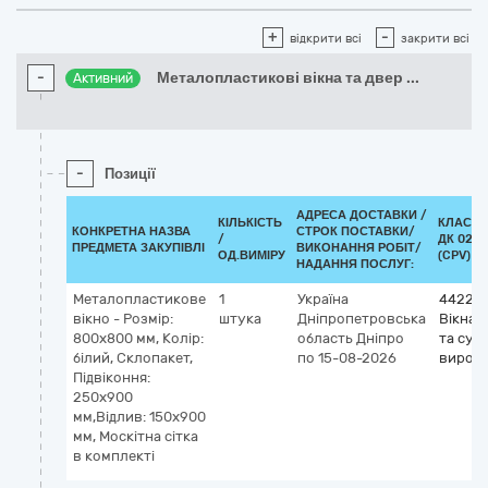
+
-
відкрити всі
закрити всі
-
Металопластикові вікна та двер
...
Активний
-
Позиції
АДРЕСА ДОСТАВКИ /
КІЛЬКІСТЬ
КЛАСИФ
КОНКРЕТНА НАЗВА
СТРОК ПОСТАВКИ/
/
ДК 021:
ПРЕДМЕТА ЗАКУПІВЛІ
ВИКОНАННЯ РОБІТ/
ОД.ВИМІРУ
(CPV)
НАДАННЯ ПОСЛУГ:
Металопластикове
1
Україна
442210
вікно - Розмір:
штука
Дніпропетровська
Вікна, 
800х800 мм, Колір:
область
Дніпро
та суп
білий, Склопакет,
по 15-08-2026
вироб
Підвіконня:
250х900
мм,Відлив: 150х900
мм, Москітна сітка
в комплекті