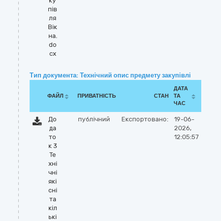
ку
пів
ля
Вік
на.
do
cx
Тип документа: Технічний опис предмету закупівлі
ДАТА
ФАЙЛ
ПРИВАТНІСТЬ
СТАН
ТА
ЧАС
До
публічний
Експортовано:
19-06-
да
2026,
то
12:05:57
к 3
Те
хні
чні
які
сні
та
кіл
ькі