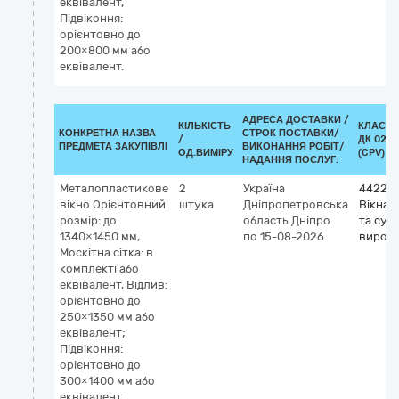
еквівалент,
Підвіконня:
орієнтовно до
200×800 мм або
еквівалент.
АДРЕСА ДОСТАВКИ /
КІЛЬКІСТЬ
КЛАСИФ
КОНКРЕТНА НАЗВА
СТРОК ПОСТАВКИ/
/
ДК 021:
ПРЕДМЕТА ЗАКУПІВЛІ
ВИКОНАННЯ РОБІТ/
ОД.ВИМІРУ
(CPV)
НАДАННЯ ПОСЛУГ:
Металопластикове
2
Україна
442210
вікно Орієнтовний
штука
Дніпропетровська
Вікна, 
розмір: до
область
Дніпро
та суп
1340×1450 мм,
по 15-08-2026
вироб
Москітна сітка: в
комплекті або
еквівалент, Відлив:
орієнтовно до
250×1350 мм або
еквівалент;
Підвіконня:
орієнтовно до
300×1400 мм або
еквівалент.