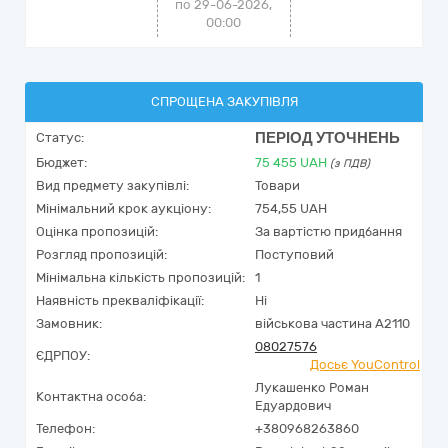
по 29-06-2026,
00:00
СПРОЩЕНА ЗАКУПІВЛЯ
ПЕРІОД УТОЧНЕНЬ
Статус:
Бюджет:
75 455
UAH
(з ПДВ)
Вид предмету закупівлі:
Товари
Мінімальний крок аукціону:
754,55 UAH
Оцінка пропозицій:
За вартістю придбання
Розгляд пропозицій:
Поступовий
Мінімальна кількість пропозицій:
1
Наявність прекваліфікації:
Ні
Замовник:
військова частина А2110
08027576
ЄДРПОУ:
Досьє YouControl
Лукашенко Роман
Контактна особа:
Едуардович
Телефон:
+380968263860