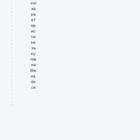
сні
ха
ра
кт
ер
ис
ти
ки
за
ку
пів
ля
Вік
на.
do
cx