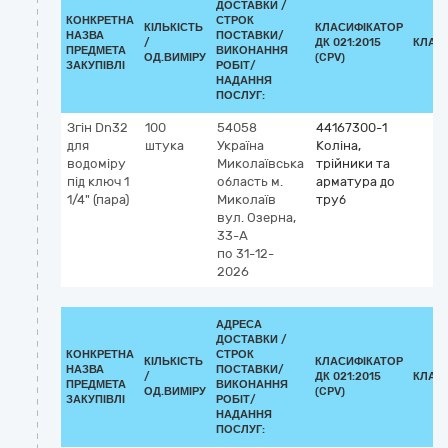
ДОСТАВКИ /
КОНКРЕТНА
СТРОК
КІЛЬКІСТЬ
КЛАСИФІКАТОР
НАЗВА
ПОСТАВКИ/
/
ДК 021:2015
КЛАС
ПРЕДМЕТА
ВИКОНАННЯ
ОД.ВИМІРУ
(CPV)
ЗАКУПІВЛІ
РОБІТ/
НАДАННЯ
ПОСЛУГ:
Згін Dn32
100
54058
44167300-1
для
штука
Україна
Коліна,
водоміру
Миколаївська
трійники та
під ключ 1
область
м.
арматура до
1/4" (пара)
Миколаїв
труб
вул. Озерна,
33-А
по 31-12-
2026
АДРЕСА
ДОСТАВКИ /
КОНКРЕТНА
СТРОК
КІЛЬКІСТЬ
КЛАСИФІКАТОР
НАЗВА
ПОСТАВКИ/
/
ДК 021:2015
КЛАС
ПРЕДМЕТА
ВИКОНАННЯ
ОД.ВИМІРУ
(CPV)
ЗАКУПІВЛІ
РОБІТ/
НАДАННЯ
ПОСЛУГ: