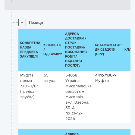
-
Позиції
АДРЕСА
ДОСТАВКИ /
КОНКРЕТНА
СТРОК
КІЛЬКІСТЬ
КЛАСИФІКАТОР
НАЗВА
ПОСТАВКИ/
/
ДК 021:2015
КЛАС
ПРЕДМЕТА
ВИКОНАННЯ
ОД.ВИМІРУ
(CPV)
ЗАКУПІВЛІ
РОБІТ/
НАДАННЯ
ПОСЛУГ:
Муфта
65
54058
44167100-9
пряма
штука
Україна
Муфти
3/8"-3/8"
Миколаївська
(трубка-
область
м.
трубка)
Миколаїв
вул. Озерна,
33-А
по 31-12-
2026
АДРЕСА