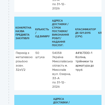
по 31-12-
2026
АДРЕСА
ДОСТАВКИ /
КОНКРЕТНА
СТРОК
КІЛЬКІСТЬ
КЛАСИФІКАТОР
НАЗВА
ПОСТАВКИ/
/
ДК 021:2015
КЛА
ПРЕДМЕТА
ВИКОНАННЯ
ОД.ВИМІРУ
(CPV)
ЗАКУПІВЛІ
РОБІТ/
НАДАННЯ
ПОСЛУГ:
Перехід з
50
54058
44167300-1
металевою
штука
Україна
Коліна,
різьбою
Миколаївська
трійники та
зовн.
область
м.
арматура до
32х1/2
Миколаїв
труб
вул. Озерна,
33-А
по 31-12-
2026
АДРЕСА
ДОСТАВКИ /