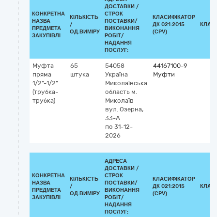
ДОСТАВКИ /
КОНКРЕТНА
СТРОК
КІЛЬКІСТЬ
КЛАСИФІКАТОР
НАЗВА
ПОСТАВКИ/
/
ДК 021:2015
КЛАС
ПРЕДМЕТА
ВИКОНАННЯ
ОД.ВИМІРУ
(CPV)
ЗАКУПІВЛІ
РОБІТ/
НАДАННЯ
ПОСЛУГ:
Муфта
65
54058
44167100-9
пряма
штука
Україна
Муфти
1/2"-1/2"
Миколаївська
(трубка-
область
м.
трубка)
Миколаїв
вул. Озерна,
33-А
по 31-12-
2026
АДРЕСА
ДОСТАВКИ /
КОНКРЕТНА
СТРОК
КІЛЬКІСТЬ
КЛАСИФІКАТОР
НАЗВА
ПОСТАВКИ/
/
ДК 021:2015
КЛАС
ПРЕДМЕТА
ВИКОНАННЯ
ОД.ВИМІРУ
(CPV)
ЗАКУПІВЛІ
РОБІТ/
НАДАННЯ
ПОСЛУГ: