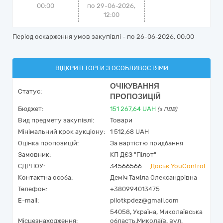
00:00
по 29-06-2026,
12:00
Період оскарження умов закупівлі - по
26-06-2026, 00:00
ВІДКРИТІ ТОРГИ З ОСОБЛИВОСТЯМИ
ОЧІКУВАННЯ
Статус:
ПРОПОЗИЦІЙ
Бюджет:
151 267,64
UAH
(з ПДВ)
Вид предмету закупівлі:
Товари
Мінімальний крок аукціону:
1 512,68 UAH
Оцінка пропозицій:
За вартістю придбання
Замовник:
КП ДЄЗ "Пілот"
ЄДРПОУ:
34566566
Досьє YouControl
Контактна особа:
Деміч Таміла Олександрівна
Телефон:
+380994013475
E-mail:
pilotkpdez@gmail.com
54058,
Україна
,
Миколаївська
Місцезнаходження:
область,
Миколаїв,
вул.