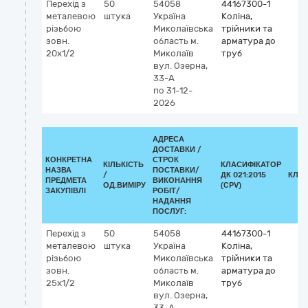
Перехід з
50
54058
44167300-1
металевою
штука
Україна
Коліна,
різьбою
Миколаївська
трійники та
зовн.
область
м.
арматура до
20х1/2
Миколаїв
труб
вул. Озерна,
33-А
по 31-12-
2026
АДРЕСА
ДОСТАВКИ /
КОНКРЕТНА
СТРОК
КІЛЬКІСТЬ
КЛАСИФІКАТОР
НАЗВА
ПОСТАВКИ/
/
ДК 021:2015
КЛА
ПРЕДМЕТА
ВИКОНАННЯ
ОД.ВИМІРУ
(CPV)
ЗАКУПІВЛІ
РОБІТ/
НАДАННЯ
ПОСЛУГ:
Перехід з
50
54058
44167300-1
металевою
штука
Україна
Коліна,
різьбою
Миколаївська
трійники та
зовн.
область
м.
арматура до
25х1/2
Миколаїв
труб
вул. Озерна,
33-А