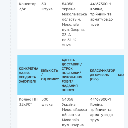
Конектор
50
54058
44167300-1
3/4"
штука
Україна
Коліна,
Миколаївська
трійники та
область
м.
арматура до
Миколаїв
труб
вул. Озерна,
33-А
по 31-12-
2026
АДРЕСА
ДОСТАВКИ /
КОНКРЕТНА
СТРОК
КІЛЬКІСТЬ
КЛАСИФІКАТОР
НАЗВА
ПОСТАВКИ/
/
ДК 021:2015
КЛАС
ПРЕДМЕТА
ВИКОНАННЯ
ОД.ВИМІРУ
(CPV)
ЗАКУПІВЛІ
РОБІТ/
НАДАННЯ
ПОСЛУГ:
Коліно ПП
500
54058
44167300-1
32х90°
штука
Україна
Коліна,
Миколаївська
трійники та
область
м.
арматура до
Миколаїв
труб
вул. Озерна,