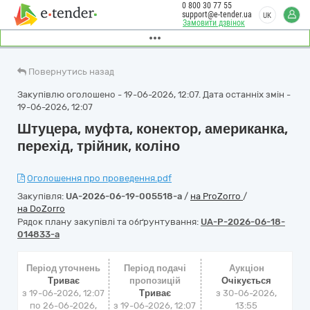
0 800 30 77 55
support@e-tender.ua
UK
Замовити дзвінок
Повернутись назад
Закупівлю оголошено - 19-06-2026, 12:07. Дата останніх змін -
19-06-2026, 12:07
Штуцера, муфта, конектор, американка,
перехід, трійник, коліно
Оголошення про проведення.pdf
Закупівля:
UA-2026-06-19-005518-a
/
на ProZorro
/
на DoZorro
Рядок плану закупівлі та обґрунтування:
UA-P-2026-06-18-
014833-a
Період уточнень
Період подачі
Аукціон
Триває
пропозицій
Очікується
з 19-06-2026, 12:07
Триває
з
30-06-2026,
по 26-06-2026,
з 19-06-2026, 12:07
13:55