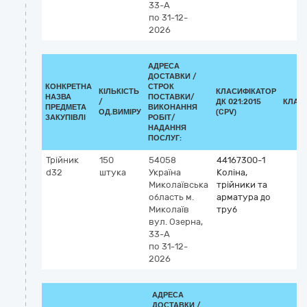
33-А
по 31-12-
2026
АДРЕСА
ДОСТАВКИ /
КОНКРЕТНА
СТРОК
КІЛЬКІСТЬ
КЛАСИФІКАТОР
НАЗВА
ПОСТАВКИ/
/
ДК 021:2015
КЛАС
ПРЕДМЕТА
ВИКОНАННЯ
ОД.ВИМІРУ
(CPV)
ЗАКУПІВЛІ
РОБІТ/
НАДАННЯ
ПОСЛУГ:
Трійник
150
54058
44167300-1
d32
штука
Україна
Коліна,
Миколаївська
трійники та
область
м.
арматура до
Миколаїв
труб
вул. Озерна,
33-А
по 31-12-
2026
АДРЕСА
ДОСТАВКИ /