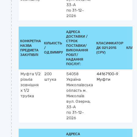
33-А
по 31-12-
2026
АДРЕСА
ДОСТАВКИ /
КОНКРЕТНА
СТРОК
КІЛЬКІСТЬ
КЛАСИФІКАТОР
НАЗВА
ПОСТАВКИ/
/
ДК 021:2015
КЛАС
ПРЕДМЕТА
ВИКОНАННЯ
ОД.ВИМІРУ
(CPV)
ЗАКУПІВЛІ
РОБІТ/
НАДАННЯ
ПОСЛУГ:
Муфта 1/2
200
54058
44167100-9
різьба
штука
Україна
Муфти
зовнішня
Миколаївська
х 1/2
область
м.
трубка
Миколаїв
вул. Озерна,
33-А
по 31-12-
2026
АДРЕСА