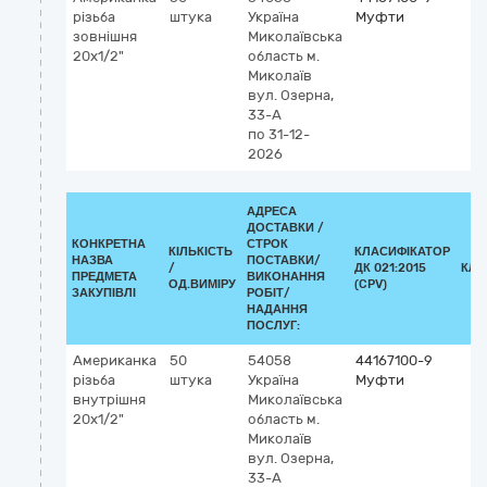
різьба
штука
Україна
Муфти
зовнішня
Миколаївська
20х1/2"
область
м.
Миколаїв
вул. Озерна,
33-А
по 31-12-
2026
АДРЕСА
ДОСТАВКИ /
КОНКРЕТНА
СТРОК
КІЛЬКІСТЬ
КЛАСИФІКАТОР
НАЗВА
ПОСТАВКИ/
/
ДК 021:2015
КЛА
ПРЕДМЕТА
ВИКОНАННЯ
ОД.ВИМІРУ
(CPV)
ЗАКУПІВЛІ
РОБІТ/
НАДАННЯ
ПОСЛУГ:
Американка
50
54058
44167100-9
різьба
штука
Україна
Муфти
внутрішня
Миколаївська
20х1/2"
область
м.
Миколаїв
вул. Озерна,
33-А