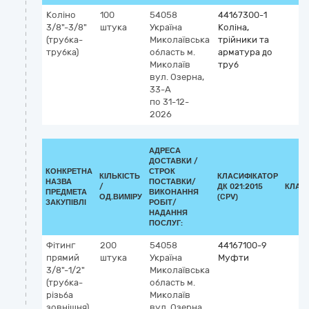
Коліно
100
54058
44167300-1
3/8"-3/8"
штука
Україна
Коліна,
(трубка-
Миколаївська
трійники та
трубка)
область
м.
арматура до
Миколаїв
труб
вул. Озерна,
33-А
по 31-12-
2026
АДРЕСА
ДОСТАВКИ /
КОНКРЕТНА
СТРОК
КІЛЬКІСТЬ
КЛАСИФІКАТОР
НАЗВА
ПОСТАВКИ/
/
ДК 021:2015
КЛАС
ПРЕДМЕТА
ВИКОНАННЯ
ОД.ВИМІРУ
(CPV)
ЗАКУПІВЛІ
РОБІТ/
НАДАННЯ
ПОСЛУГ:
Фітинг
200
54058
44167100-9
прямий
штука
Україна
Муфти
3/8"-1/2"
Миколаївська
(трубка-
область
м.
різьба
Миколаїв
зовнішня)
вул. Озерна,