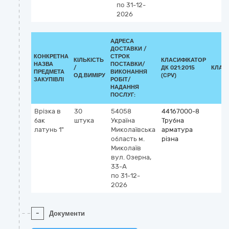
по 31-12-
2026
АДРЕСА
ДОСТАВКИ /
КОНКРЕТНА
СТРОК
КІЛЬКІСТЬ
КЛАСИФІКАТОР
НАЗВА
ПОСТАВКИ/
/
ДК 021:2015
КЛАС
ПРЕДМЕТА
ВИКОНАННЯ
ОД.ВИМІРУ
(CPV)
ЗАКУПІВЛІ
РОБІТ/
НАДАННЯ
ПОСЛУГ:
Врізка в
30
54058
44167000-8
бак
штука
Україна
Трубна
латунь 1"
Миколаївська
арматура
область
м.
різна
Миколаїв
вул. Озерна,
33-А
по 31-12-
2026
-
Документи