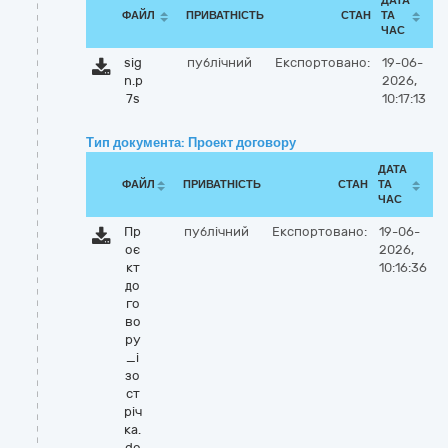
ДАТА
ФАЙЛ
ПРИВАТНІСТЬ
СТАН
ТА
ЧАС
sig
публічний
Експортовано:
19-06-
n.p
2026,
7s
10:17:13
Тип документа: Проект договору
ДАТА
ФАЙЛ
ПРИВАТНІСТЬ
СТАН
ТА
ЧАС
Пр
публічний
Експортовано:
19-06-
оє
2026,
кт
10:16:36
до
го
во
ру
_і
зо
ст
річ
ка.
do