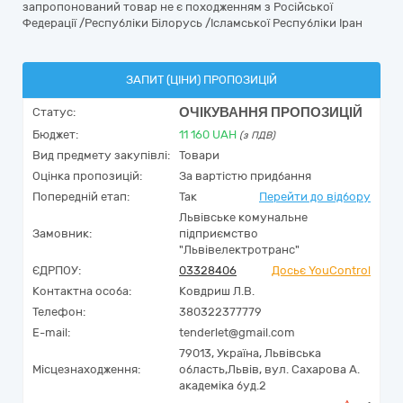
запропонований товар не є походженням з Російської
Федерації /Республіки Білорусь /Ісламської Республіки Іран
ЗАПИТ (ЦІНИ) ПРОПОЗИЦІЙ
ОЧІКУВАННЯ ПРОПОЗИЦІЙ
Статус:
Бюджет:
11 160
UAH
(з ПДВ)
Вид предмету закупівлі:
Товари
Оцінка пропозицій:
За вартістю придбання
Попередній етап:
Так
Перейти до відбору
Львівське комунальне
Замовник:
підприємство
"Львівелектротранс"
ЄДРПОУ:
03328406
Досьє YouControl
Контактна особа:
Ковдриш Л.В.
Телефон:
380322377779
E-mail:
tenderlet@gmail.com
79013,
Україна
,
Львівська
Місцезнаходження:
область,
Львів,
вул. Сахарова А.
академіка буд.2