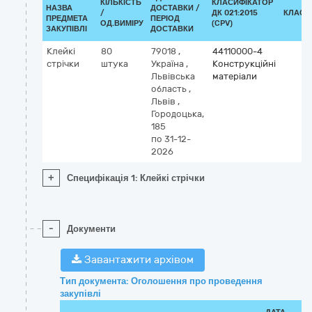
КІЛЬКІСТЬ
КЛАСИФІКАТОР
НАЗВА
ДОСТАВКИ /
/
ДК 021:2015
КЛАСИ
ПРЕДМЕТА
ПЕРІОД
ОД.ВИМІРУ
(CPV)
ЗАКУПІВЛІ
ДОСТАВКИ
Клейкі
80
79018
,
44110000-4
стрічки
штука
Україна
,
Конструкційні
Львівська
матеріали
область
,
Львів
,
Городоцька,
185
по 31-12-
2026
+
Специфікація 1: Клейкі стрічки
-
Документи
Завантажити архівом
Тип документа: Оголошення про проведення
закупівлі