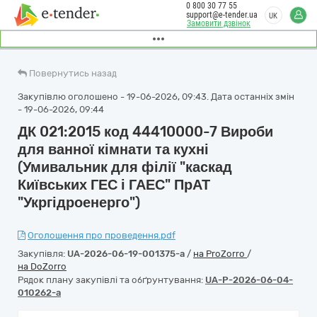
0 800 30 77 55
support@e-tender.ua
UK
Замовити дзвінок
Повернутись назад
Закупівлю оголошено - 19-06-2026, 09:43. Дата останніх змін
- 19-06-2026, 09:44
ДК 021:2015 код 44410000-7 Вироби
для ванної кімнати та кухні
(Умивальник для філії "каскад
Київських ГЕС і ГАЕС" ПрАТ
"Укргідроенерго")
Оголошення про проведення.pdf
Закупівля:
UA-2026-06-19-001375-a
/
на ProZorro
/
на DoZorro
Рядок плану закупівлі та обґрунтування:
UA-P-2026-06-04-
010262-a