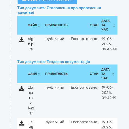
Тип документа: Оголошення про проведення
закупівлі
ДАТА
ФАЙЛ
ПРИВАТНІСТЬ
СТАН
ТА
ЧАС
sig
публічний
Експортовано:
19-06-
n.p
2026,
7s
09:43:48
Тип документа: Тендерна документація
ДАТА
ФАЙЛ
ПРИВАТНІСТЬ
СТАН
ТА
ЧАС
До
публічний
Експортовано:
19-06-
да
2026,
то
09:42:19
к
№2.
rtf
Те
публічний
Експортовано:
19-06-
нд
2026,