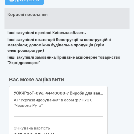
Корисні посилання
Інші закупівлі в регіоні Київська область
Інші закупівлі в категорії Конструкції та конструкційні
матеріали; допоміжна будівельна продукція (крім
електроапаратури)
Інші закупівлі замовника Приватне акціонерне товариство
"Укргідроенерго"
Вас може зацікавити
УОКЧР26Т-096; 44410000-7 Вироби для ванної кімнати та кухні (Вироби для ванної кімнати, кухні)
АТ "Укргазвидобування" в особі філії УОК
"Червона Рута"
Очікувана вартість