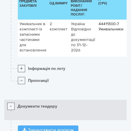
ПРЕДМЕТА
ВИКОНАННЯ
ОД.ВИМІРУ
(CPV)
ЗАКУПІВЛІ
РОБІТ/
НАДАННЯ
ПОСЛУГ:
Умивальник в
2
Україна
44411300-7
комплекті із
комплект
Відповідно
Умивальники
запасними
до
частинами
документації
для
по 31-12-
встановлення
2026
+
Інформація по лоту
-
Пропозиції
-
Документи тендеру
Завантажити архівом