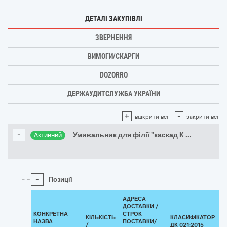
ДЕТАЛІ ЗАКУПІВЛІ
ЗВЕРНЕННЯ
ВИМОГИ/СКАРГИ
DOZORRO
ДЕРЖАУДИТСЛУЖБА УКРАЇНИ
+
-
відкрити всі
закрити всі
-
Умивальник для філії "каскад К
...
Активний
-
Позиції
АДРЕСА
ДОСТАВКИ /
КОНКРЕТНА
СТРОК
КІЛЬКІСТЬ
КЛАСИФІКАТОР
НАЗВА
ПОСТАВКИ/
/
ДК 021:2015
К