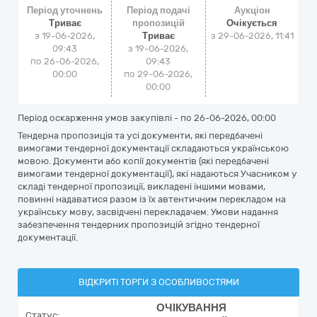
Період уточнень
Період подачі
Аукціон
Триває
пропозицій
Очікується
з 19-06-2026,
Триває
з
29-06-2026, 11:41
09:43
з 19-06-2026,
по 26-06-2026,
09:43
00:00
по 29-06-2026,
00:00
Період оскарження умов закупівлі - по
26-06-2026, 00:00
Тендерна пропозиція та усі документи, які передбачені
вимогами тендерної документації складаються українською
мовою. Документи або копії документів (які передбачені
вимогами тендерної документації), які надаються Учасником у
складі тендерної пропозиції, викладені іншими мовами,
повинні надаватися разом із їх автентичним перекладом на
українську мову, засвідчені перекладачем. Умови надання
забезпечення тендерних пропозицій згідно тендерної
документації.
ВІДКРИТІ ТОРГИ З ОСОБЛИВОСТЯМИ
ОЧІКУВАННЯ
Статус: