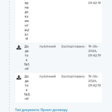
ер
09:42:19
на
до
ку
ме
нт
аці
я.r
tf
До
публічний
Експортовано:
19-06-
да
2026,
то
09:42:19
к
№1.
rtf
До
публічний
Експортовано:
19-06-
да
2026,
то
09:42:19
к
№3.
rtf
Тип документа: Проект договору