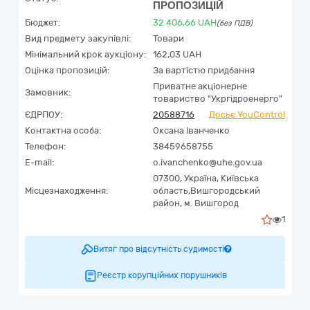
ПРОПОЗИЦІЙ
Бюджет:
32 406,66
UAH
(без ПДВ)
Вид предмету закупівлі:
Товари
Мінімальний крок аукціону:
162,03 UAH
Оцінка пропозицій:
За вартістю придбання
Приватне акціонерне
Замовник:
товариство "Укргідроенерго"
ЄДРПОУ:
20588716
Досьє YouControl
Контактна особа:
Оксана Іванченко
Телефон:
38459658755
E-mail:
o.ivanchenko@uhe.gov.ua
07300,
Україна
,
Київська
Місцезнаходження:
область,
Вишгородський
район,
м. Вишгород
1
Витяг про відсутність судимості
Реєстр корупційних порушників