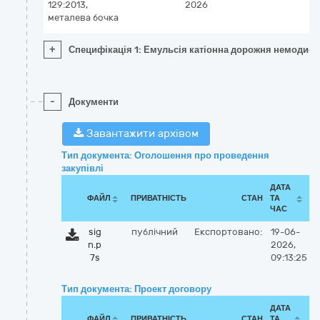
129:2013,
2026
металева бочка
+
Специфікація 1: Емульсія катіонна дорожня немодифі
-
Документи
Завантажити архівом
Тип документа: Оголошення про проведення
закупівлі
ДАТА
ФАЙЛ
ПРИВАТНІСТЬ
СТАН
ТА
ЧАС
sig
публічний
Експортовано:
19-06-
n.p
2026,
7s
09:13:25
Тип документа: Проект договору
ДАТА
ФАЙЛ
ПРИВАТНІСТЬ
СТАН
ТА