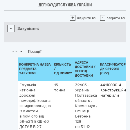
ДЕРЖАУДИТСЛУЖБА УКРАЇНИ
+
-
відкрити всі
закрити всі
-
Закупівля:
-
Позиції
АДРЕСА
КОНКРЕТНА НАЗВА
КІЛЬКІСТЬ
КЛАСИФІКАТОР
ДОСТАВКИ /
ПРЕДМЕТА
/
ДК 021:2015
ПЕРІОД
ЗАКУПІВЛІ
ОД.ВИМІРУ
(CPV)
ДОСТАВКИ
Емульсія
15
39603
,
44110000-4
катіонна
тонна
Україна
,
Конструкційні
дорожня
Полтавська
матеріали
немодифікована
область
,
швидкорозпадна
Кременчук
,
із вмістом
ВУЛИЦЯ
в'яжучого від
Бетонна
58-62% ЕКШ-60
128
ДСТУ Б В.2.7-
по 31-12-