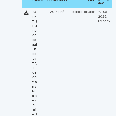
ЧАС
за
публічний
Експортовано:
19-06-
пи
2026,
т ц
09:13:12
іни
пр
оп
оз
иці
ї п
ро
єк
т д
ог
ов
ор
у б
іту
мн
а е
му
ль
сі
я.d