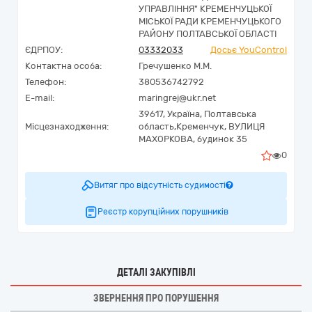
УПРАВЛІННЯ" КРЕМЕНЧУЦЬКОЇ
МІСЬКОЇ РАДИ КРЕМЕНЧУЦЬКОГО
РАЙОНУ ПОЛТАВСЬКОЇ ОБЛАСТІ
ЄДРПОУ:
03332033
Досьє YouControl
Контактна особа:
Гречушенко М.М.
Телефон:
380536742792
E-mail:
maringrej@ukr.net
39617,
Україна
,
Полтавська
Місцезнаходження:
область,
Кременчук,
ВУЛИЦЯ
МАХОРКОВА, будинок 35
0
Витяг про відсутність судимості
Реєстр корупційних порушників
ДЕТАЛІ ЗАКУПІВЛІ
ЗВЕРНЕННЯ ПРО ПОРУШЕННЯ