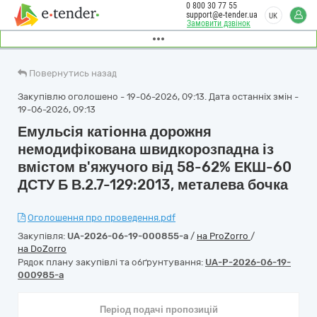
0 800 30 77 55
support@e-tender.ua
UK
Замовити дзвінок
Повернутись назад
Закупівлю оголошено - 19-06-2026, 09:13. Дата останніх змін -
19-06-2026, 09:13
Емульсія катіонна дорожня
немодифікована швидкорозпадна із
вмістом в'яжучого від 58-62% ЕКШ-60
ДСТУ Б В.2.7-129:2013, металева бочка
Оголошення про проведення.pdf
Закупівля:
UA-2026-06-19-000855-a
/
на ProZorro
/
на DoZorro
Рядок плану закупівлі та обґрунтування:
UA-P-2026-06-19-
000985-a
Період подачі пропозицій