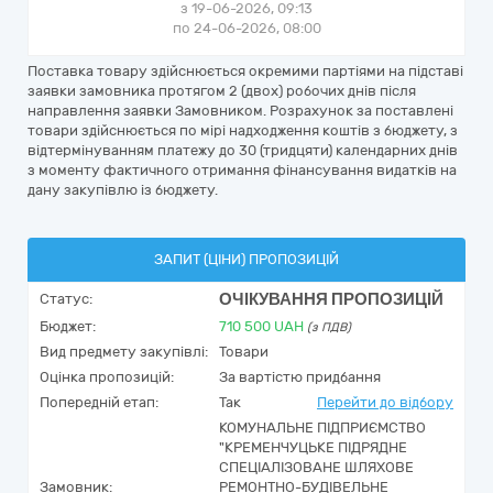
з 19-06-2026, 09:13
по 24-06-2026, 08:00
Поставка товару здійснюється окремими партіями на підставі
заявки замовника протягом 2 (двох) робочих днів після
направлення заявки Замовником. Розрахунок за поставлені
товари здійснюється по мірі надходження коштів з бюджету, з
відтермінуванням платежу до 30 (тридцяти) календарних днів
з моменту фактичного отримання фінансування видатків на
дану закупівлю із бюджету.
ЗАПИТ (ЦІНИ) ПРОПОЗИЦІЙ
ОЧІКУВАННЯ ПРОПОЗИЦІЙ
Статус:
Бюджет:
710 500
UAH
(з ПДВ)
Вид предмету закупівлі:
Товари
Оцінка пропозицій:
За вартістю придбання
Попередній етап:
Так
Перейти до відбору
КОМУНАЛЬНЕ ПІДПРИЄМСТВО
"КРЕМЕНЧУЦЬКЕ ПІДРЯДНЕ
СПЕЦІАЛІЗОВАНЕ ШЛЯХОВЕ
Замовник:
РЕМОНТНО-БУДІВЕЛЬНЕ