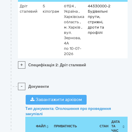
Дріт
5
61124
,
44330000-2
сталевий
кілограм
Україна
,
Будівельні
Харківська
прути,
область
,
стрижні,
м. Харків
,
дроти та
вул.
профілі
Зернова,
4А
по 10-07-
2026
+
Специфікація 2: Дріт сталевий
-
Документи
Завантажити архівом
Тип документа: Оголошення про проведення
закупівлі
ДАТА
ФАЙЛ
ПРИВАТНІСТЬ
СТАН
ТА
ЧАС