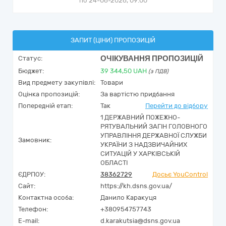
по 24-06-2026, 09:00
ЗАПИТ (ЦІНИ) ПРОПОЗИЦІЙ
ОЧІКУВАННЯ ПРОПОЗИЦІЙ
Статус:
Бюджет:
39 344,50
UAH
(з ПДВ)
Вид предмету закупівлі:
Товари
Оцінка пропозицій:
За вартістю придбання
Попередній етап:
Так
Перейти до відбору
1 ДЕРЖАВНИЙ ПОЖЕЖНО-
РЯТУВАЛЬНИЙ ЗАГІН ГОЛОВНОГО
УПРАВЛІННЯ ДЕРЖАВНОЇ СЛУЖБИ
Замовник:
УКРАЇНИ З НАДЗВИЧАЙНИХ
СИТУАЦІЙ У ХАРКІВСЬКІЙ
ОБЛАСТІ
ЄДРПОУ:
38362729
Досьє YouControl
Сайт:
https://kh.dsns.gov.ua/
Контактна особа:
Данило Каракуця
Телефон:
+380954757743
E-mail:
d.karakutsia@dsns.gov.ua