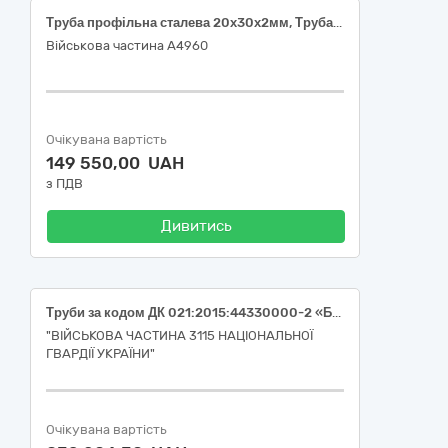
Труба профільна сталева 20х30х2мм, Труба профільна сталева 40х40х2мм, Сталева смуга 40х5, Кутник сталевий 32х32х3.
Військова частина А4960
Очікувана вартість
149 550,00 UAH
з ПДВ
Дивитись
Труби за кодом ДК 021:2015:44330000-2 «Будівельні прути, стрижні, дроти та профілі»
"ВІЙСЬКОВА ЧАСТИНА 3115 НАЦІОНАЛЬНОЇ
ГВАРДІЇ УКРАЇНИ"
Очікувана вартість