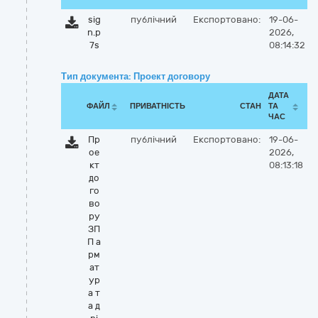
sig
публічний
Експортовано:
19-06-
n.p
2026,
7s
08:14:32
Тип документа: Проект договору
ДАТА
ФАЙЛ
ПРИВАТНІСТЬ
СТАН
ТА
ЧАС
Пр
публічний
Експортовано:
19-06-
ое
2026,
кт
08:13:18
до
го
во
ру
ЗП
П а
рм
ат
ур
а т
а д