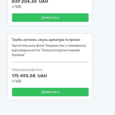
839 204,30 UAH
з ПДВ
Дивитись
Труби, кутники, смуга, арматура та прокат
Тернопільська філія Товариства з обмеженою
відповідальністю "Газорозподільні мережі
України"
Очікувана вартість
175 495,58 UAH
з ПДВ
Дивитись