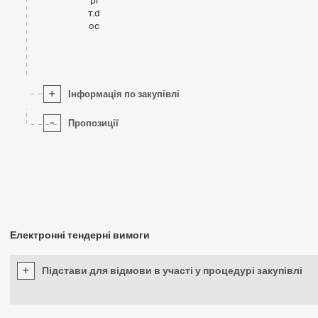
рі
т.d
oc
+
Інформація по закупівлі
-
Пропозиції
Електронні тендерні вимоги
+
Підстави для відмови в участі у процедурі закупівлі