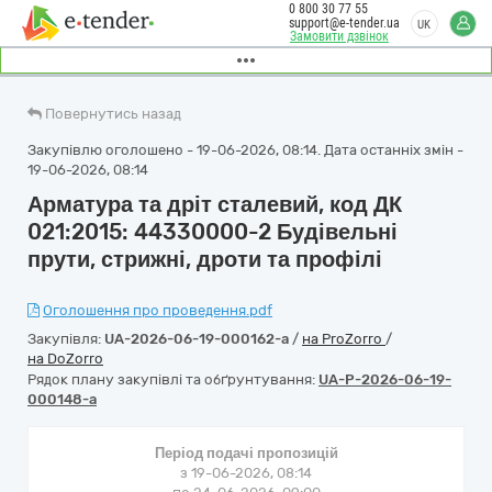
0 800 30 77 55
support@e-tender.ua
UK
Замовити дзвінок
Повернутись назад
Закупівлю оголошено - 19-06-2026, 08:14. Дата останніх змін -
19-06-2026, 08:14
Арматура та дріт сталевий, код ДК
021:2015: 44330000-2 Будівельні
прути, стрижні, дроти та профілі
Оголошення про проведення.pdf
Закупівля:
UA-2026-06-19-000162-a
/
на ProZorro
/
на DoZorro
Рядок плану закупівлі та обґрунтування:
UA-P-2026-06-19-
000148-a
Період подачі пропозицій
з 19-06-2026, 08:14