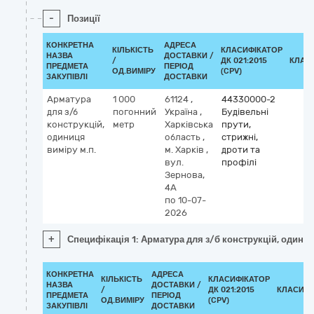
-
Позиції
КОНКРЕТНА
АДРЕСА
КІЛЬКІСТЬ
КЛАСИФІКАТОР
НАЗВА
ДОСТАВКИ /
/
ДК 021:2015
КЛАС
ПРЕДМЕТА
ПЕРІОД
ОД.ВИМІРУ
(CPV)
ЗАКУПІВЛІ
ДОСТАВКИ
Арматура
1 000
61124
,
44330000-2
для з/б
погонний
Україна
,
Будівельні
конструкцій,
метр
Харківська
прути,
одиниця
область
,
стрижні,
виміру м.п.
м. Харків
,
дроти та
вул.
профілі
Зернова,
4А
по 10-07-
2026
+
Специфікація 1: Арматура для з/б конструкцій, одиниц
КОНКРЕТНА
АДРЕСА
КІЛЬКІСТЬ
КЛАСИФІКАТОР
НАЗВА
ДОСТАВКИ /
/
ДК 021:2015
КЛАСИФІ
ПРЕДМЕТА
ПЕРІОД
ОД.ВИМІРУ
(CPV)
ЗАКУПІВЛІ
ДОСТАВКИ