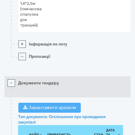
1,4*2,5м
(тимчасова
опалубка
для
траншей)
+
Інформація по лоту
-
Пропозиції
-
Документи тендеру
Завантажити архівом
Тип документа: Оголошення про проведення
закупівлі
ДАТА
ФАЙЛ
ПРИВАТНІСТЬ
СТАН
ТА