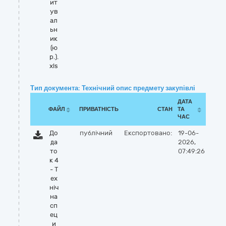
ит
ув
ал
ьн
ик
(ю
р.).
xls
Тип документа: Технічний опис предмету закупівлі
ДАТА
ФАЙЛ
ПРИВАТНІСТЬ
СТАН
ТА
ЧАС
До
публічний
Експортовано:
19-06-
да
2026,
то
07:49:26
к 4
- Т
ех
ніч
на
сп
ец
и