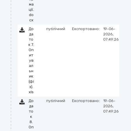
ма
ції.
do
cx
До
публічний
Експортовано:
19-06-
да
2026,
то
07:49:26
к 7.
Оп
ит
ув
ал
ьн
ик
(фі
з).
xls
До
публічний
Експортовано:
19-06-
да
2026,
то
07:49:26
к
8.
Оп