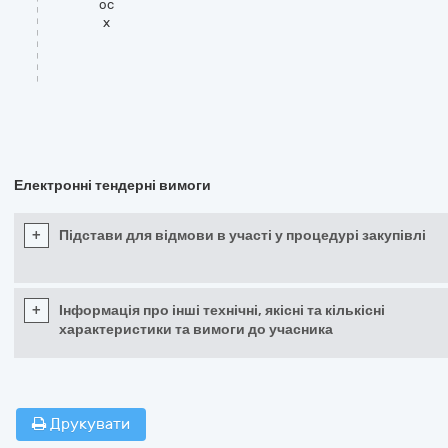
oc
x
Електронні тендерні вимоги
+
Підстави для відмови в участі у процедурі закупівлі
+
Інформація про інші технічні, якісні та кількісні
характеристики та вимоги до учасника
Друкувати