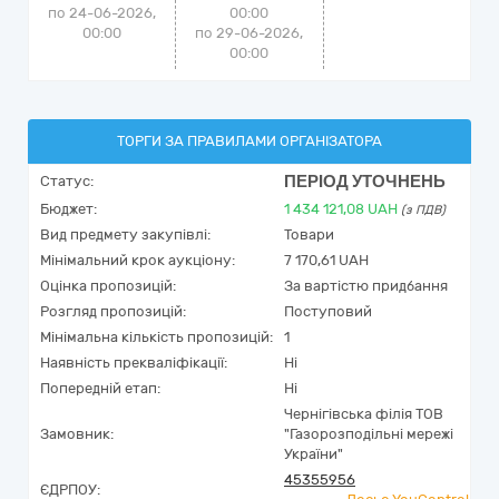
по 24-06-2026,
00:00
00:00
по 29-06-2026,
00:00
ТОРГИ ЗА ПРАВИЛАМИ ОРГАНІЗАТОРА
ПЕРІОД УТОЧНЕНЬ
Статус:
Бюджет:
1 434 121,08
UAH
(з ПДВ)
Вид предмету закупівлі:
Товари
Мінімальний крок аукціону:
7 170,61 UAH
Оцінка пропозицій:
За вартістю придбання
Розгляд пропозицій:
Поступовий
Мінімальна кількість пропозицій:
1
Наявність прекваліфікації:
Ні
Попередній етап:
Ні
Чернігівська філія ТОВ
Замовник:
"Газорозподільні мережі
України"
45355956
ЄДРПОУ: