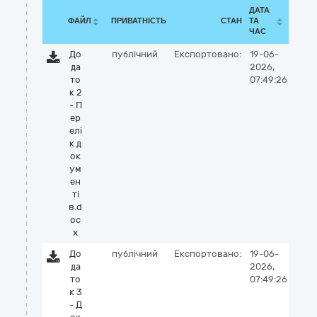
ДАТА
ФАЙЛ
ПРИВАТНІСТЬ
СТАН
ТА
ЧАС
До
публічний
Експортовано:
19-06-
да
2026,
то
07:49:26
к 2
- П
ер
елі
к д
ок
ум
ен
ті
в.d
oc
x
До
публічний
Експортовано:
19-06-
да
2026,
то
07:49:26
к 3
- Д