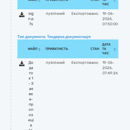
ЧАС
sig
публічний
Експортовано:
19-06-
n.p
2026,
7s
07:50:00
Тип документа: Тендерна документація
ДАТА
ФАЙЛ
ПРИВАТНІСТЬ
СТАН
ТА
ЧАС
До
публічний
Експортовано:
19-06-
да
2026,
то
07:49:26
к 1
- З
ая
вк
а-
пр
оп
оз
иці
я