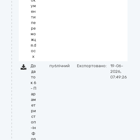
ок
ум
ен
ти
пе
ре
мо
жц
я.d
oc
x
До
публічний
Експортовано:
19-06-
да
2026,
то
07:49:26
к 6
- П
ар
ам
ет
ри
ст
оп
-ін
ф
ор