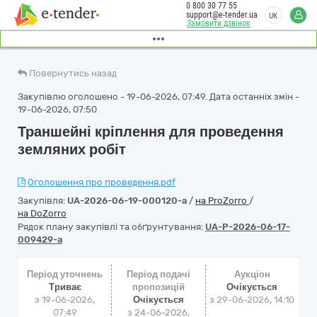
0 800 30 77 55
support@e-tender.ua
UK
Замовити дзвінок
Повернутись назад
Закупівлю оголошено - 19-06-2026, 07:49. Дата останніх змін -
19-06-2026, 07:50
Траншейні кріплення для проведення
земляних робіт
Оголошення про проведення.pdf
Закупівля:
UA-2026-06-19-000120-a
/
на ProZorro
/
на DoZorro
Рядок плану закупівлі та обґрунтування:
UA-P-2026-06-17-
009429-a
Період уточнень
Період подачі
Аукціон
Триває
пропозицій
Очікується
з 19-06-2026,
Очікується
з
29-06-2026, 14:10
07:49
з 24-06-2026,