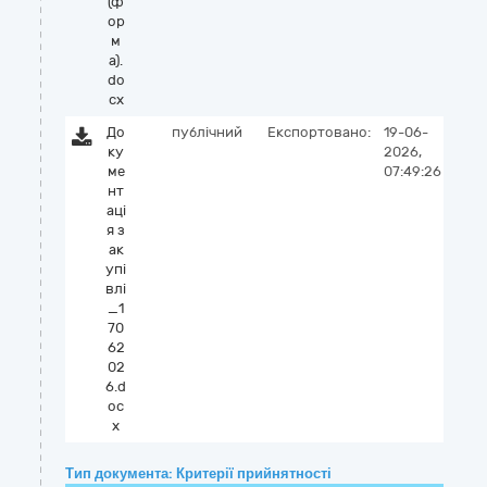
(ф
ор
м
а).
do
cx
До
публічний
Експортовано:
19-06-
ку
2026,
ме
07:49:26
нт
аці
я з
ак
упі
влі
_1
70
62
02
6.d
oc
x
Тип документа: Критерії прийнятності