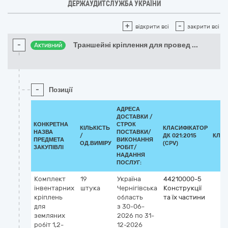
ДЕРЖАУДИТСЛУЖБА УКРАЇНИ
+
-
відкрити всі
закрити всі
-
Траншейні кріплення для провед
...
Активний
-
Позиції
АДРЕСА
ДОСТАВКИ /
КОНКРЕТНА
СТРОК
КІЛЬКІСТЬ
КЛАСИФІКАТОР
НАЗВА
ПОСТАВКИ/
/
ДК 021:2015
КЛАС
ПРЕДМЕТА
ВИКОНАННЯ
ОД.ВИМІРУ
(CPV)
ЗАКУПІВЛІ
РОБІТ/
НАДАННЯ
ПОСЛУГ:
Комплект
19
Україна
44210000-5
інвентарних
штука
Чернігівська
Конструкції
кріплень
область
та їх частини
для
з 30-06-
земляних
2026
по 31-
робіт 1,2-
12-2026