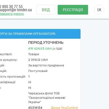
0 800 30 77 55
support@e-tender.ua
ВХІД
РЕЄСТРАЦІЯ
UK
Замовити дзвінок
ОРГИ ЗА ПРАВИЛАМИ ОРГАНІЗАТОРА
ПЕРІОД УТОЧНЕНЬ
419 624,93
UAH
(з ПДВ)
купівлі:
Товари
к аукціону:
2 098,12 UAH
ій:
За вартістю придбання
ицій:
Поступовий
кість пропозицій:
1
аліфікації:
Ні
:
Ні
Черкаська філія ТОВ
"Газорозподільні мережі
України"
45314134
Досьє YouControl