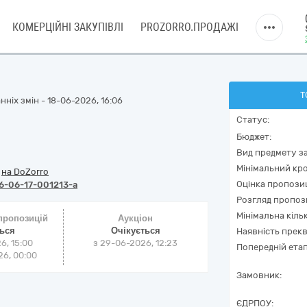
КОМЕРЦІЙНІ ЗАКУПІВЛІ
PROZORRO.ПРОДАЖІ
Т
ніх змін - 18-06-2026, 16:06
Статус:
Бюджет:
Вид предмету за
Мінімальний кро
/
на DoZorro
Оцінка пропозиц
6-06-17-001213-a
Розгляд пропоз
Мінімальна кіль
 пропозицій
Аукціон
ться
Очікується
Наявність прекв
6, 15:00
з
29-06-2026, 12:23
Попередній етап
6, 00:00
Замовник:
ЄДРПОУ: