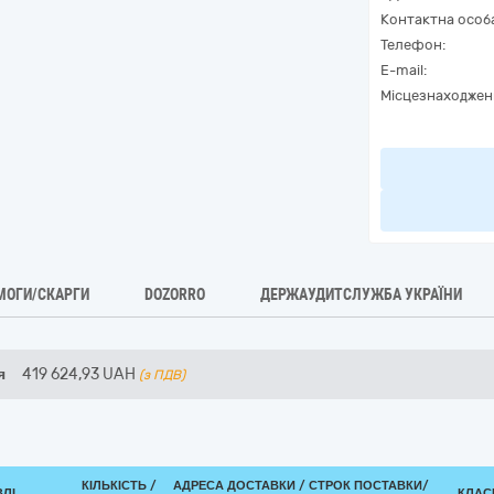
Контактна особ
Телефон:
E-mail:
Місцезнаходжен
МОГИ/СКАРГИ
DOZORRO
ДЕРЖАУДИТСЛУЖБА УКРАЇНИ
я
419 624,93
UAH
(з ПДВ)
КІЛЬКІСТЬ /
АДРЕСА ДОСТАВКИ /
СТРОК ПОСТАВКИ/
ВЛІ
КЛАСИ