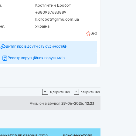
а:
Костянтин Дробот
+380937683889
k.drobot@grmu.com.ua
ня:
Україна
0
Витяг про відсутність судимості
Реєстр корупційних порушників
+
-
відкрити всі
закрити всі
Аукціон відбувся
29-06-2026, 12:23
ФІКАТОР ДК 021:2015 (CPV)
КЛАСИФІКАТОРИ