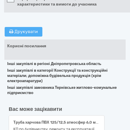
характеристики та вимоги до учасника
Друкувати
Корисні посилання
Інші закупівлі в регіоні Дніпропетровська область
Інші закупівлі в категорії Конструкції та конструкційні
матеріали; допоміжна будівельна продукція (крім
електроапаратури)
Інші закупівлі замовника Тернівське житлово-комунальне
підприємство
Вас може зацікавити
Труба харчова ПВХ 125/12,5 атмосфер 6,0 мм 3м та фільтр для свердловини 125 ПП+3м труби
КП по будівництву, ремонту та експлуатації