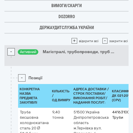
ВИМОГИ/СКАРГИ
DOZORRO
ДЕРЖАУДИТСЛУЖБА УКРАЇНИ
+
-
відкрити всі
закрити всі
-
Магістралі, трубопроводи, труб
...
Активний
-
Позиції
КОНКРЕТНА
АДРЕСА ДОСТАВКИ /
КІЛЬКІСТЬ
КЛАСИФІКА
НАЗВА
СТРОК ПОСТАВКИ/
/
ДК 021:2015
ПРЕДМЕТА
ВИКОНАННЯ РОБІТ/
ОД.ВИМІРУ
(CPV)
ЗАКУПІВЛІ
НАДАННЯ ПОСЛУГ:
Труба
9,40
51500
Україна
44163100-1
бесшовна
тонна
Дніпропетровська
Труби
холоднокатана
область
сталь 20 Ø
м.Тернівка
вул.