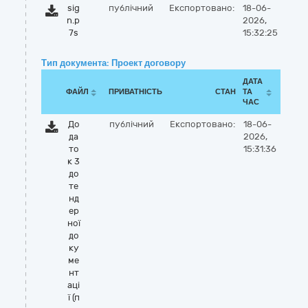
sig
публічний
Експортовано:
18-06-
n.p
2026,
7s
15:32:25
Тип документа: Проект договору
ДАТА
ФАЙЛ
ПРИВАТНІСТЬ
СТАН
ТА
ЧАС
До
публічний
Експортовано:
18-06-
да
2026,
то
15:31:36
к 3
до
те
нд
ер
ної
до
ку
ме
нт
аці
ї (п