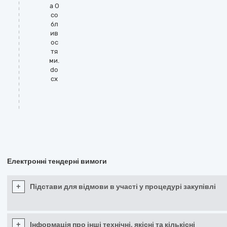
а О
со
бл
ив
ос
тя
ми.
do
cx
Електронні тендерні вимоги
+
Підстави для відмови в участі у процедурі закупівлі
+
Інформація про інші технічні, якісні та кількісні