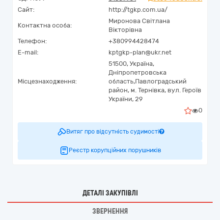
Сайт:
http://tgkp.com.ua/
Миронова Світлана
Контактна особа:
Вікторівна
Телефон:
+380994428474
E-mail:
kptgkp-plan@ukr.net
51500,
Україна
,
Дніпропетровська
Місцезнаходження:
область,
Павлоградський
район, м. Тернівка,
вул. Героїв
України, 29
0
Витяг про відсутність судимості
Реєстр корупційних порушників
ДЕТАЛІ ЗАКУПІВЛІ
ЗВЕРНЕННЯ