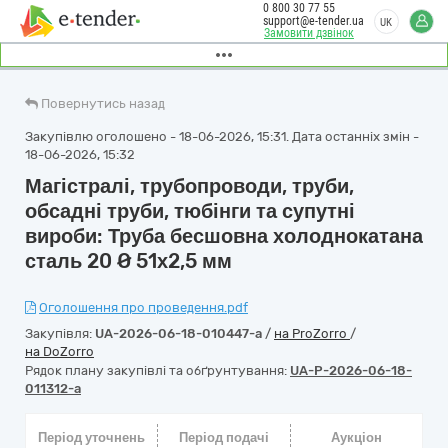
0 800 30 77 55
support@e-tender.ua
UK
Замовити дзвінок
Повернутись назад
Закупівлю оголошено - 18-06-2026, 15:31. Дата останніх змін -
18-06-2026, 15:32
Магістралі, трубопроводи, труби,
обсадні труби, тюбінги та супутні
вироби: Труба бесшовна холоднокатана
сталь 20 Ø 51х2,5 мм
Оголошення про проведення.pdf
Закупівля:
UA-2026-06-18-010447-a
/
на ProZorro
/
на DoZorro
Рядок плану закупівлі та обґрунтування:
UA-P-2026-06-18-
011312-a
Період уточнень
Період подачі
Аукціон