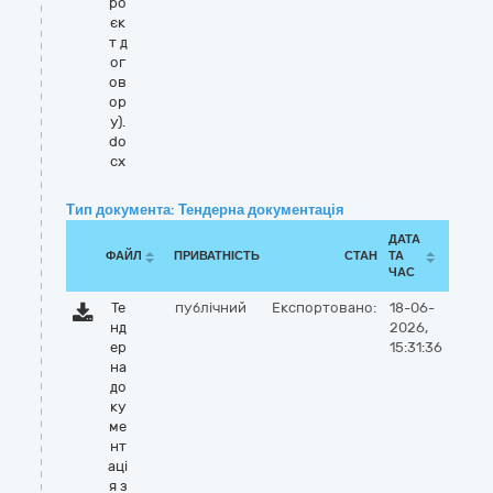
ро
єк
т д
ог
ов
ор
у).
do
cx
Тип документа: Тендерна документація
ДАТА
ФАЙЛ
ПРИВАТНІСТЬ
СТАН
ТА
ЧАС
Те
публічний
Експортовано:
18-06-
нд
2026,
ер
15:31:36
на
до
ку
ме
нт
аці
я з