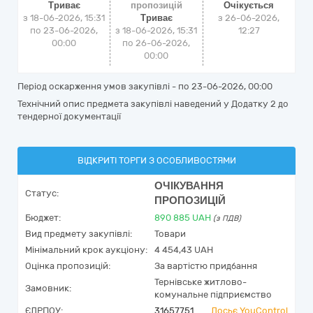
Триває
пропозицій
Очікується
з 18-06-2026, 15:31
Триває
з
26-06-2026,
по 23-06-2026,
з 18-06-2026, 15:31
12:27
00:00
по 26-06-2026,
00:00
Період оскарження умов закупівлі - по
23-06-2026, 00:00
Технічний опис предмета закупівлі наведений у Додатку 2 до
тендерної документації
ВІДКРИТІ ТОРГИ З ОСОБЛИВОСТЯМИ
ОЧІКУВАННЯ
Статус:
ПРОПОЗИЦІЙ
Бюджет:
890 885
UAH
(з ПДВ)
Вид предмету закупівлі:
Товари
Мінімальний крок аукціону:
4 454,43 UAH
Оцінка пропозицій:
За вартістю придбання
Тернівське житлово-
Замовник:
комунальне підприємство
ЄДРПОУ:
31657751
Досьє YouControl