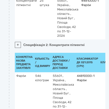
Концентрати
25
55601
,
44810000-1
пігментні
штука
Україна
,
Фарби
Миколаївська
область
,
Новий Буг
,
Площа
Свободи, 42
по 31-12-
2026
+
Специфікація 2: Концентрати пігментні
КОНКРЕТНА
АДРЕСА
КІЛЬКІСТЬ
КЛАСИФІКАТОР
НАЗВА
ДОСТАВКИ /
/
ДК 021:2015
КЛАС
ПРЕДМЕТА
ПЕРІОД
ОД.ВИМІРУ
(CPV)
ЗАКУПІВЛІ
ДОСТАВКИ
Фарби
546
55601
,
44810000-1
кілограм
Україна
,
Фарби
Миколаївська
область
,
Новий Буг
,
Площа
Свободи, 42
по 31-12-