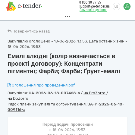
0 800 30 77 55
support@e-tender.ua
UK
Замовити дзвінок
Повернутись назад
Закупівлю оголошено - 18-06-2026, 13:53. Дата останніх змін -
18-06-2026, 13:53
Емалі алкідні (колір визначається в
проєкті договору); Концентрати
пігментні; Фарби; Фарби; Ґрунт-емалі
Оголошення про проведення.pdf
Закупівля:
UA-2026-06-18-007468-a
/
на ProZorro
/
на DoZorro
Рядок плану закупівлі та обґрунтування:
UA-P-2026-06-18-
009116-a
Період подачі пропозицій
з 18-06-2026, 13:53