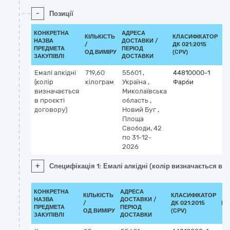
-
Позиції
КОНКРЕТНА
АДРЕСА
КІЛЬКІСТЬ
КЛАСИФІКАТОР
НАЗВА
ДОСТАВКИ /
/
ДК 021:2015
К
ПРЕДМЕТА
ПЕРІОД
ОД.ВИМІРУ
(CPV)
ЗАКУПІВЛІ
ДОСТАВКИ
Емалі алкідні
719,60
55601
,
44810000-1
(колір
кілограм
Україна
,
Фарби
визначається
Миколаївська
в проєкті
область
,
договору)
Новий Буг
,
Площа
Свободи, 42
по 31-12-
2026
+
Специфікація 1: Емалі алкідні (колір визначається в п
КОНКРЕТНА
АДРЕСА
КІЛЬКІСТЬ
КЛАСИФІКАТОР
НАЗВА
ДОСТАВКИ /
/
ДК 021:2015
КЛ
ПРЕДМЕТА
ПЕРІОД
ОД.ВИМІРУ
(CPV)
ЗАКУПІВЛІ
ДОСТАВКИ