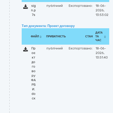
sig
публічний
Експортовано:
18-06-
n.p
2026,
7s
13:53:02
Тип документа: Проект договору
ДАТА
ФАЙЛ
ПРИВАТНІСТЬ
СТАН
ТА
ЧАС
Пр
публічний
Експортовано:
18-06-
оє
2026,
кт
13:51:40
до
го
во
ру
ФА
РБ
И.
do
cx