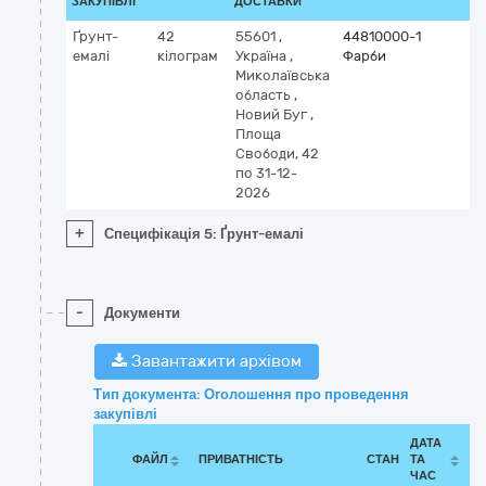
ЗАКУПІВЛІ
ДОСТАВКИ
Ґрунт-
42
55601
,
44810000-1
емалі
кілограм
Україна
,
Фарби
Миколаївська
область
,
Новий Буг
,
Площа
Свободи, 42
по 31-12-
2026
+
Специфікація 5: Ґрунт-емалі
-
Документи
Завантажити архівом
Тип документа: Оголошення про проведення
закупівлі
ДАТА
ФАЙЛ
ПРИВАТНІСТЬ
СТАН
ТА
ЧАС