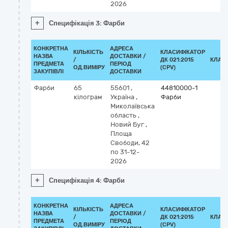
2026
+
Специфікація 3: Фарби
КОНКРЕТНА
АДРЕСА
КІЛЬКІСТЬ
КЛАСИФІКАТОР
НАЗВА
ДОСТАВКИ /
/
ДК 021:2015
КЛАС
ПРЕДМЕТА
ПЕРІОД
ОД.ВИМІРУ
(CPV)
ЗАКУПІВЛІ
ДОСТАВКИ
Фарби
65
55601
,
44810000-1
кілограм
Україна
,
Фарби
Миколаївська
область
,
Новий Буг
,
Площа
Свободи, 42
по 31-12-
2026
+
Специфікація 4: Фарби
КОНКРЕТНА
АДРЕСА
КІЛЬКІСТЬ
КЛАСИФІКАТОР
НАЗВА
ДОСТАВКИ /
/
ДК 021:2015
КЛАС
ПРЕДМЕТА
ПЕРІОД
ОД.ВИМІРУ
(CPV)