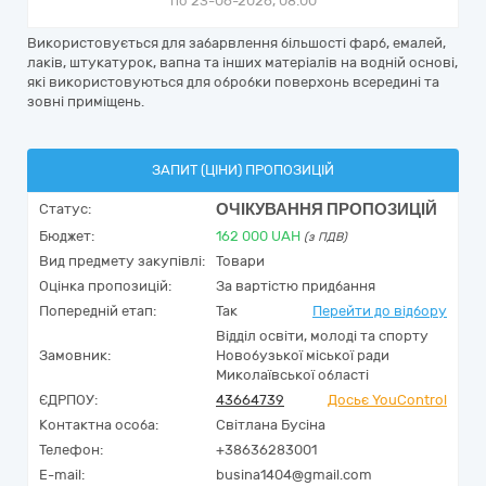
по 23-06-2026, 08:00
Використовується для забарвлення більшості фарб, емалей,
лаків, штукатурок, вапна та інших матеріалів на водній основі,
які використовуються для обробки поверхонь всередині та
зовні приміщень.
ЗАПИТ (ЦІНИ) ПРОПОЗИЦІЙ
ОЧІКУВАННЯ ПРОПОЗИЦІЙ
Статус:
Бюджет:
162 000
UAH
(з ПДВ)
Вид предмету закупівлі:
Товари
Оцінка пропозицій:
За вартістю придбання
Попередній етап:
Так
Перейти до відбору
Відділ освіти, молоді та спорту
Замовник:
Новобузької міської ради
Миколаївської області
ЄДРПОУ:
43664739
Досьє YouControl
Контактна особа:
Світлана Бусіна
Телефон:
+38636283001
E-mail:
busina1404@gmail.com