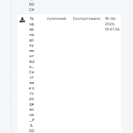
DO
CX
Те
публічний
Експортовано:
18-06-
нд
2026,
ер
13:47:06
на
до
ку
ме
нт
аці
я_
Си
ст
ем
и о
го
ро
дж
ен
ня
_P
S.
DO