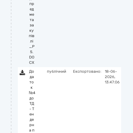
пр
ед
ме
та
за
ку
пів
лі
_P
S.
DO
CX
До
публічний
Експортовано:
18-06-
да
2026,
то
13:47:06
к
№4
до
ТД
- Т
ен
де
рн
а п