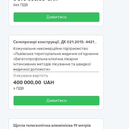
без ПДВ
Дивитись
Склопрозорі конструкції. ДК 021:2015: 44210000-5 — Конструкції та їх частини
Комунальне некомерційне підприємство
«Львівське територіальне медичне об’єднання
«Багатопрофільна клінічна лікарня
інтенсивних методів лікування та швидкої
медичної допомоги»
Очікувана вартість
400 000,00 UAH
з ПДВ
Дивитись
Щогла телескопічна алюмінієва 19 метрів