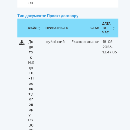
CX
Тип документа: Проект договору
ДАТА
ФАЙЛ
ПРИВАТНІСТЬ
СТАН
ТА
ЧАС
До
публічний
Експортовано:
18-06-
да
2026,
то
13:47:06
к
№5
до
ТД
- П
ро
ек
т д
ог
ов
ор
у_
PS.
DO