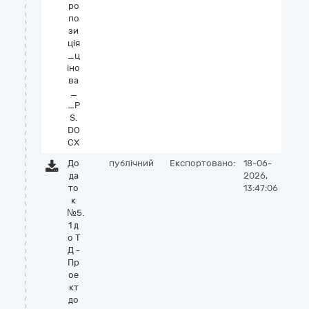
ро
по
зи
ція
_ц
іно
ва
_
_P
S.
DO
CX
До
публічний
Експортовано:
18-06-
да
2026,
то
13:47:06
к
№5.
1 д
о Т
Д -
Пр
ое
кт
до