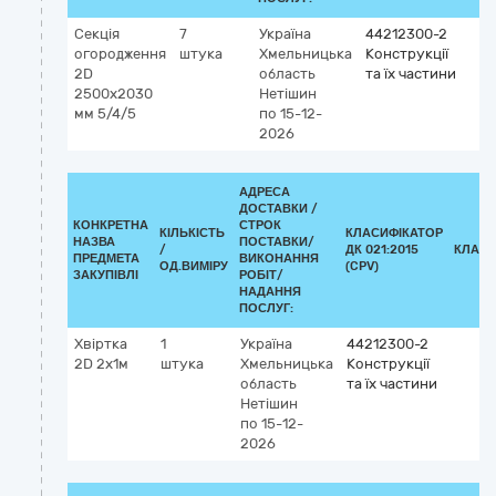
Секція
7
Україна
44212300-2
огородження
штука
Хмельницька
Конструкції
2D
область
та їх частини
2500х2030
Нетішин
мм 5/4/5
по 15-12-
2026
АДРЕСА
ДОСТАВКИ /
КОНКРЕТНА
СТРОК
КІЛЬКІСТЬ
КЛАСИФІКАТОР
НАЗВА
ПОСТАВКИ/
/
ДК 021:2015
КЛАСИ
ПРЕДМЕТА
ВИКОНАННЯ
ОД.ВИМІРУ
(CPV)
ЗАКУПІВЛІ
РОБІТ/
НАДАННЯ
ПОСЛУГ:
Хвіртка
1
Україна
44212300-2
2D 2х1м
штука
Хмельницька
Конструкції
область
та їх частини
Нетішин
по 15-12-
2026