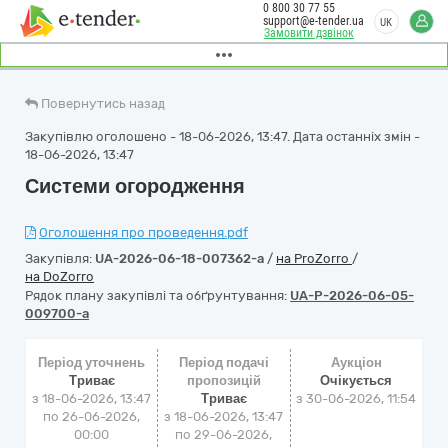
0 800 30 77 55
support@e-tender.ua
UK
Замовити дзвінок
Повернутись назад
Закупівлю оголошено - 18-06-2026, 13:47. Дата останніх змін -
18-06-2026, 13:47
Системи огородження
Оголошення про проведення.pdf
Закупівля:
UA-2026-06-18-007362-a
/
на ProZorro
/
на DoZorro
Рядок плану закупівлі та обґрунтування:
UA-P-2026-06-05-
009700-a
Період уточнень
Період подачі
Аукціон
Триває
пропозицій
Очікується
з 18-06-2026, 13:47
Триває
з
30-06-2026, 11:54
по 26-06-2026,
з 18-06-2026, 13:47
00:00
по 29-06-2026,