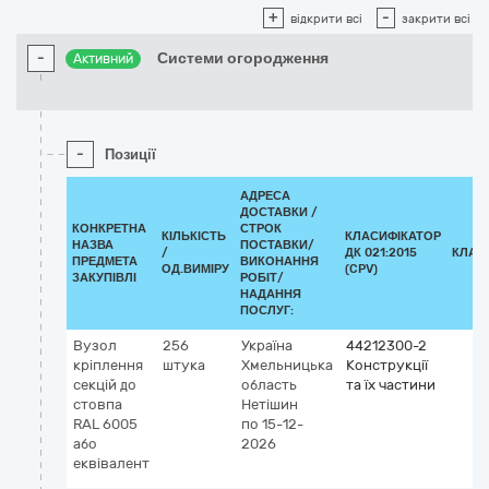
+
-
відкрити всі
закрити всі
-
Системи огородження
Активний
-
Позиції
АДРЕСА
ДОСТАВКИ /
КОНКРЕТНА
СТРОК
КІЛЬКІСТЬ
КЛАСИФІКАТОР
НАЗВА
ПОСТАВКИ/
/
ДК 021:2015
КЛАС
ПРЕДМЕТА
ВИКОНАННЯ
ОД.ВИМІРУ
(CPV)
ЗАКУПІВЛІ
РОБІТ/
НАДАННЯ
ПОСЛУГ:
Вузол
256
Україна
44212300-2
кріплення
штука
Хмельницька
Конструкції
секцій до
область
та їх частини
стовпа
Нетішин
RAL 6005
по 15-12-
або
2026
еквівалент