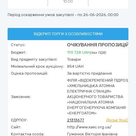
10:00
Період оскарження умов закупівлі - по
26-06-2026, 00:00
ВІДКРИТІ ТОРГИ З ОСОБЛИВОСТЯМИ
ОЧІКУВАННЯ ПРОПОЗИЦІЙ
Статус:
Бюджет:
170 728
UAH
(без ПДВ)
Вид предмету закупівлі:
Товари
Мінімальний крок аукціону:
854 UAH
Оцінка пропозицій:
За вартістю придбання
ФІЛІЯ «ВІДОКРЕМЛЕНИЙ ПІДРОЗДІЛ
«ХМЕЛЬНИЦЬКА АТОМНА
ЕЛЕКТРИЧНА СТАНЦІЯ»
Замовник:
АКЦІОНЕРНОГО ТОВАРИСТВА
«НАЦІОНАЛЬНА АТОМНА
ЕНЕРГОГЕНЕРУЮЧА КОМПАНІЯ
«ЕНЕРГОАТОМ»
ЄДРПОУ:
21313677
Досьє YouContr
Сайт:
http://www.xaec.org.ua/
Контактна особа:
Гуменюк Вікторія Іванівна