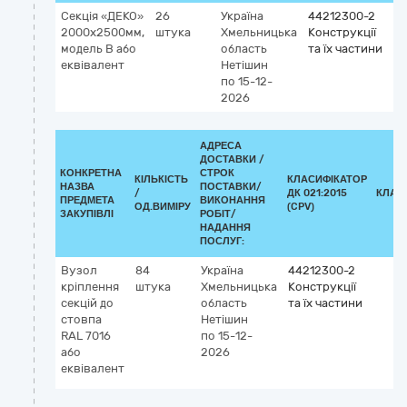
Секція «ДЕКО»
26
Україна
44212300-2
2000х2500мм,
штука
Хмельницька
Конструкції
модель В або
область
та їх частини
еквівалент
Нетішин
по 15-12-
2026
АДРЕСА
ДОСТАВКИ /
КОНКРЕТНА
СТРОК
КІЛЬКІСТЬ
КЛАСИФІКАТОР
НАЗВА
ПОСТАВКИ/
/
ДК 021:2015
КЛАС
ПРЕДМЕТА
ВИКОНАННЯ
ОД.ВИМІРУ
(CPV)
ЗАКУПІВЛІ
РОБІТ/
НАДАННЯ
ПОСЛУГ:
Вузол
84
Україна
44212300-2
кріплення
штука
Хмельницька
Конструкції
секцій до
область
та їх частини
стовпа
Нетішин
RAL 7016
по 15-12-
або
2026
еквівалент