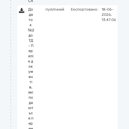
CX
До
публічний
Експортовано:
18-06-
да
2026,
то
13:47:06
к
№2
до
ТД
- П
ер
елі
к д
ок
ум
ен
ті
в,
які
по
да
ют
ьс
я п
ер
ем