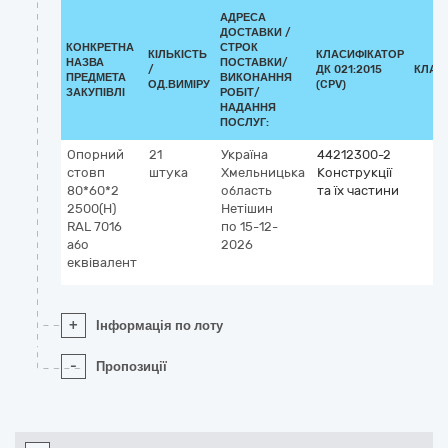
АДРЕСА
ДОСТАВКИ /
КОНКРЕТНА
СТРОК
КІЛЬКІСТЬ
КЛАСИФІКАТОР
НАЗВА
ПОСТАВКИ/
/
ДК 021:2015
КЛАС
ПРЕДМЕТА
ВИКОНАННЯ
ОД.ВИМІРУ
(CPV)
ЗАКУПІВЛІ
РОБІТ/
НАДАННЯ
ПОСЛУГ:
Опорний
21
Україна
44212300-2
стовп
штука
Хмельницька
Конструкції
80*60*2
область
та їх частини
2500(Н)
Нетішин
RAL 7016
по 15-12-
або
2026
еквівалент
+
Інформація по лоту
-
Пропозиції