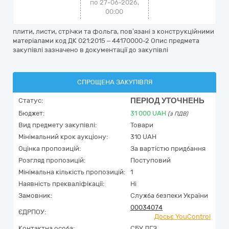
по 27-06-2026,
00:00
плити, листи, стрічки та фольга, пов’язані з конструкційними
матеріалами код ДК 021:2015 – 44170000-2 Опис предмета
закупівлі зазначено в документації до закупівлі
СПРОЩЕНА ЗАКУПІВЛЯ
ПЕРІОД УТОЧНЕНЬ
Статус:
Бюджет:
31 000
UAH
(з ПДВ)
Вид предмету закупівлі:
Товари
Мінімальний крок аукціону:
310 UAH
Оцінка пропозицій:
За вартістю придбання
Розгляд пропозицій:
Поступовий
Мінімальна кількість пропозицій:
1
Наявність прекваліфікації:
Ні
Замовник:
Служба безпеки України
00034074
ЄДРПОУ:
Досьє YouControl
Контактна особа:
СБУ ДГЗ