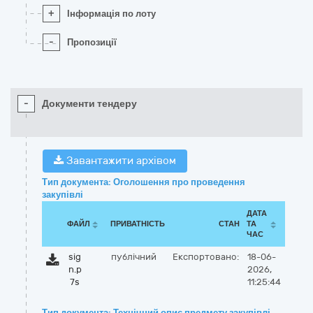
+
Інформація по лоту
-
Пропозиції
-
Документи тендеру
Завантажити архівом
Тип документа: Оголошення про проведення
закупівлі
ДАТА
ФАЙЛ
ПРИВАТНІСТЬ
СТАН
ТА
ЧАС
sig
публічний
Експортовано:
18-06-
n.p
2026,
7s
11:25:44
Тип документа: Технічний опис предмету закупівлі