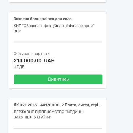
Захисна бронеплівка для скла
КНП "Обласна інфекційна клінічна лікарня"
ЗОР
Очікувана вартість
214 000,00 UAH
з ПДВ
Дивитись
ДК 021:2015 - 44170000-2 Плити, листи, стрічки та фольга, пов’язані з конструкційними матеріалами (Стрейч-плівка прозора 20 мкм)
ДЕРЖАВНЕ ПІДПРИЄМСТВО "МЕДИЧНІ
ЗАКУПІВЛІ УКРАЇНИ"