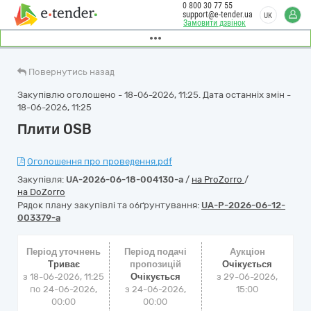
0 800 30 77 55
support@e-tender.ua
UK
Замовити дзвінок
Повернутись назад
Закупівлю оголошено - 18-06-2026, 11:25. Дата останніх змін -
18-06-2026, 11:25
Плити OSB
Оголошення про проведення.pdf
Закупівля:
UA-2026-06-18-004130-a
/
на ProZorro
/
на DoZorro
Рядок плану закупівлі та обґрунтування:
UA-P-2026-06-12-
003379-a
Період уточнень
Період подачі
Аукціон
Триває
пропозицій
Очікується
з 18-06-2026, 11:25
Очікується
з
29-06-2026,
по 24-06-2026,
з 24-06-2026,
15:00
00:00
00:00