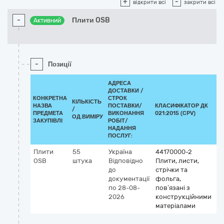
+
-
відкрити всі
закрити всі
-
Плити OSB
Активний
-
Позиції
АДРЕСА
ДОСТАВКИ /
КОНКРЕТНА
СТРОК
КІЛЬКІСТЬ
НАЗВА
ПОСТАВКИ/
КЛАСИФІКАТОР ДК
/
К
ПРЕДМЕТА
ВИКОНАННЯ
021:2015 (CPV)
ОД.ВИМІРУ
ЗАКУПІВЛІ
РОБІТ/
НАДАННЯ
ПОСЛУГ:
Плити
55
Україна
44170000-2
OSB
штука
Відповідно
Плити, листи,
до
стрічки та
документації
фольга,
по 28-08-
пов’язані з
2026
конструкційними
матеріалами