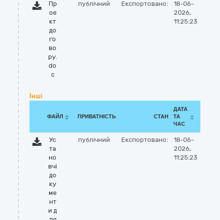
Пр
публічний
Експортовано:
18-06-
ое
2026,
кт
11:25:23
до
го
во
ру.
do
c
Інші
ДАТА
ФАЙЛ
ПРИВАТНІСТЬ
СТАН
ТА
ЧАС
Ус
публічний
Експортовано:
18-06-
та
2026,
но
11:25:23
вчі
до
ку
ме
нт
и д
ля