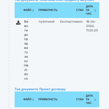
ДАТА
ФАЙЛ
ПРИВАТНІСТЬ
СТАН
ТА
ЧАС
Ви
публічний
Експортовано:
18-06-
мо
2026,
ги
11:25:23
до
пр
ед
ме
ту
за
ку
пів
лі.
do
cx
Тип документа: Проект договору
ДАТА
ФАЙЛ
ПРИВАТНІСТЬ
СТАН
ТА
ЧАС