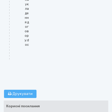
ук
ла
де
нн
я д
ог
ов
ор
у.d
oc
Друкувати
Корисні посилання