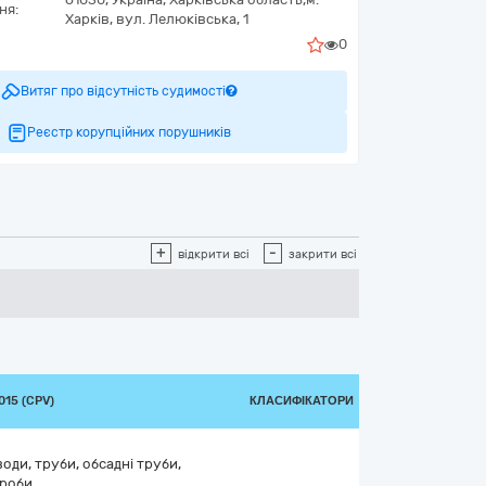
ня:
Харків,
вул. Лелюківська, 1
0
Витяг про відсутність судимості
Реєстр корупційних порушників
+
-
відкрити всі
закрити всі
15 (CPV)
КЛАСИФІКАТОРИ
оди, труби, обсадні труби,
ироби