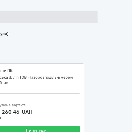
тури)
инги ПЕ
ська філія ТОВ «Газорозподільні мережі
їни»
увана вартість
2 260,46 UAH
ДВ
Дивитись