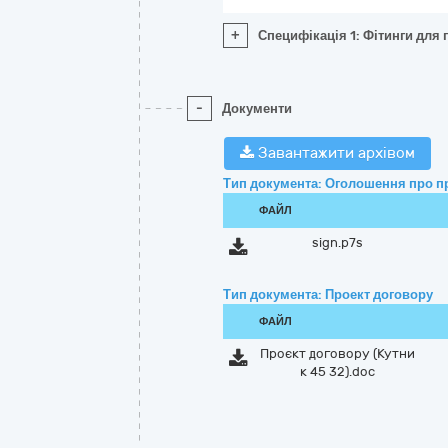
+
Специфікація 1: Фітинги для
-
Документи
Завантажити архівом
Тип документа: Оголошення про п
ФАЙЛ
sign.p7s
Тип документа: Проект договору
ФАЙЛ
Проєкт договору (Кутни
к 45 32).doc