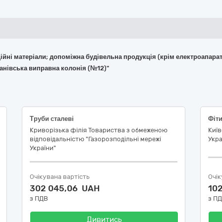
укційні матеріали; допоміжна будівельна продукція (крім електроапара
канівська виправна колонія (№12)"
Труби сталеві
Фіт
Криворізька філія Товариства з обмеженою
Київ
відповідальністю "Газорозподільні мережі
Укра
України"
Очікувана вартість
Очік
302 045,06 UAH
10
з ПДВ
з П
Дивитись