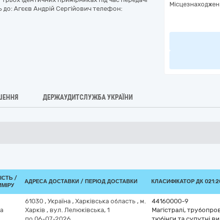
Місцезнаходжен
 до: Агєєв Андрій Сергійович телефон:
ШЕННЯ
ДЕРЖАУДИТСЛУЖБА УКРАЇНИ
ІСТЬ /
АДРЕСА ДОСТАВКИ / ПЕРІОД ДОСТАВКИ
КЛАСИФІКАТОР ДК 021:20
ИМІРУ
61030
,
Україна
,
Харківська область
,
м.
44160000-9
а
Харків
,
вул. Лелюківська, 1
Магістралі, трубопров
по 06-07-2026
тюбінги та супутні в