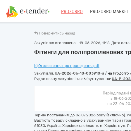
PROZORRO
PROZORRO MARKET
Повернутись назад
Закупівлю оголошено - 18-06-2026, 11:18. Дата останн
Фітинги для поліпропіленових тр
Оголошення про проведення.pdf
Закупівля:
UA-2026-06-18-003910-a
/
на ProZorro
Рядок плану закупівлі та обґрунтування:
UA-P-202
Період подачі
з 18-06-202
по 23-06-202
Термін постачання: до 06.07.2026 року (включно). 
Вартість товару складено з урахуванням тари і тра
61030, Україна, Харківська область, м. Харків, вул.
надати Покупцю оригінали видаткових накладних у 