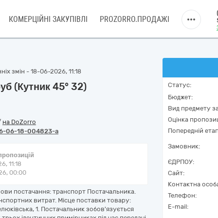
КОМЕРЦІЙНІ ЗАКУПІВЛІ
PROZORRO.ПРОДАЖІ
іх змін - 18-06-2026, 11:18
уб (Кутник 45° 32)
Статус:
Бюджет:
Вид предмету за
Оцінка пропозиц
/
на DoZorro
Попередній етап
6-06-18-004823-a
Замовник:
 пропозицій
ЄДРПОУ:
6, 11:18
6, 00:00
Сайт:
Контактна особ
Умови постачання: транспорт Постачальника.
Телефон:
нспортних витрат. Місце поставки товару:
E-mail:
 Лелюківська, 1. Постачальник зобов'язується
трьох ідентичних примірниках під час передачі