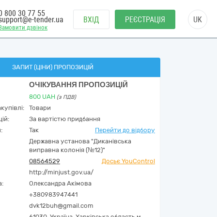
0 800 30 77 55
support@e-tender.ua
ВХІД
РЕЄСТРАЦІЯ
UK
Замовити дзвінок
ЗАПИТ (ЦІНИ) ПРОПОЗИЦІЙ
ОЧІКУВАННЯ ПРОПОЗИЦІЙ
800
UAH
(з ПДВ)
купівлі:
Товари
ій:
За вартістю придбання
:
Так
Перейти до відбору
Державна установа "Диканівська
виправна колонія (№12)"
08564529
Досьє YouControl
http://minjust.gov.ua/
а:
Олександра Акімова
+380983947441
dvk12buh@gmail.com
61030,
Україна
,
Харківська область,
м.