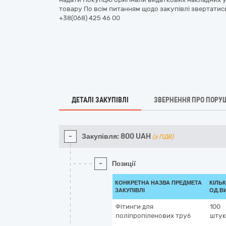
товару По всім питанням щодо закупівлі звертатись
+38(068) 425 46 00
ДЕТАЛІ ЗАКУПІВЛІ
ЗВЕРНЕННЯ ПРО ПОРУ
-
Закупівля:
800
UAH
(з ПДВ)
-
Позиції
КОНКРЕТНА НАЗВА ПРЕДМЕТА
КІЛЬК
ЗАКУПІВЛІ
ОД.В
Фітинги для
100
поліпропіленових труб
штук