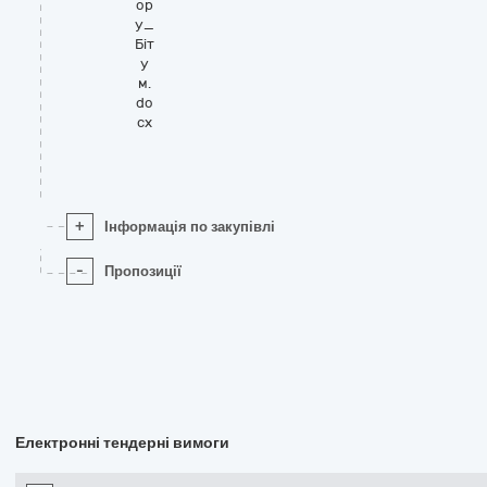
ор
у_
Біт
у
м.
do
cx
+
Інформація по закупівлі
-
Пропозиції
Електронні тендерні вимоги