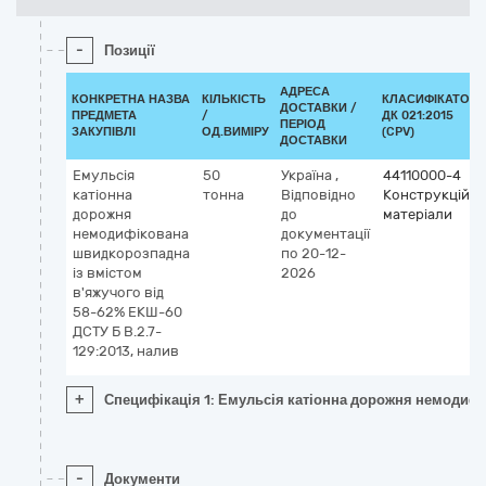
-
Позиції
АДРЕСА
КОНКРЕТНА НАЗВА
КІЛЬКІСТЬ
КЛАСИФІКАТОР
ДОСТАВКИ /
ПРЕДМЕТА
/
ДК 021:2015
ПЕРІОД
ЗАКУПІВЛІ
ОД.ВИМІРУ
(CPV)
ДОСТАВКИ
Емульсія
50
Україна
,
44110000-4
катіонна
тонна
Відповідно
Конструкційні
дорожня
до
матеріали
немодифікована
документації
швидкорозпадна
по 20-12-
із вмістом
2026
в'яжучого від
58-62% ЕКШ-60
ДСТУ Б В.2.7-
129:2013, налив
+
Специфікація 1: Емульсія катіонна дорожня немодифі
-
Документи