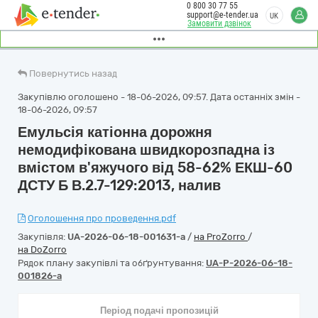
0 800 30 77 55
support@e-tender.ua
UK
Замовити дзвінок
Повернутись назад
Закупівлю оголошено - 18-06-2026, 09:57. Дата останніх змін -
18-06-2026, 09:57
Емульсія катіонна дорожня
немодифікована швидкорозпадна із
вмістом в'яжучого від 58-62% ЕКШ-60
ДСТУ Б В.2.7-129:2013, налив
Оголошення про проведення.pdf
Закупівля:
UA-2026-06-18-001631-a
/
на ProZorro
/
на DoZorro
Рядок плану закупівлі та обґрунтування:
UA-P-2026-06-18-
001826-a
Період подачі пропозицій