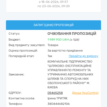
з 18-06-2026, 09:57
по 23-06-2026, 09:00
ЗАПИТ (ЦІНИ) ПРОПОЗИЦІЙ
ОЧІКУВАННЯ ПРОПОЗИЦІЙ
Статус:
Бюджет:
1 989 900
UAH
(з ПДВ)
Вид предмету закупівлі:
Товари
Оцінка пропозицій:
За вартістю придбання
Попередній етап:
Так
Перейти до відбору
КОМУНАЛЬНЕ ПІДПРИЄМСТВО
"ШЛЯХОВО-ЕКСПЛУАТАЦІЙНЕ
УПРАВЛІННЯ ПО РЕМОНТУ ТА
Замовник:
УТРИМАННЮ АВТОМОБІЛЬНИХ
ШЛЯХІВ ТА СПОРУД НА НИХ
ОБОЛОНСЬКОГО РАЙОНУ" М.
КИЄВА
ЄДРПОУ:
05465258
Досьє YouControl
Контактна особа:
Ірина ТРИТЯК
Телефон:
380444682106