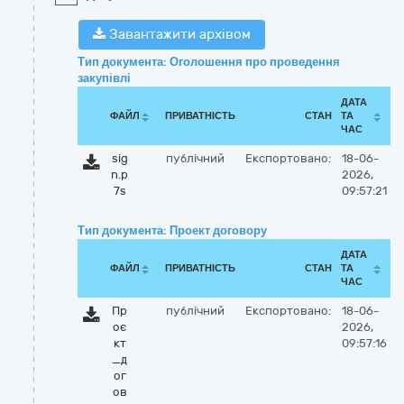
Завантажити архівом
Тип документа: Оголошення про проведення
закупівлі
ДАТА
ФАЙЛ
ПРИВАТНІСТЬ
СТАН
ТА
ЧАС
sig
публічний
Експортовано:
18-06-
n.p
2026,
7s
09:57:21
Тип документа: Проект договору
ДАТА
ФАЙЛ
ПРИВАТНІСТЬ
СТАН
ТА
ЧАС
Пр
публічний
Експортовано:
18-06-
оє
2026,
кт
09:57:16
_д
ог
ов