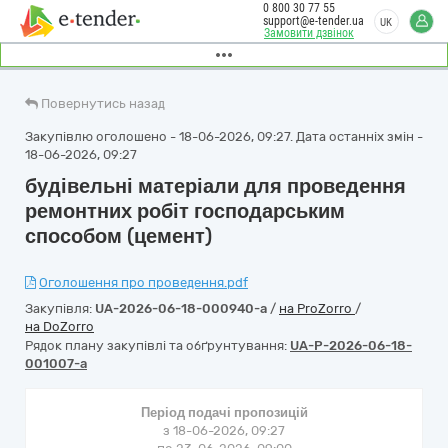
0 800 30 77 55
support@e-tender.ua
UK
Замовити дзвінок
Повернутись назад
Закупівлю оголошено - 18-06-2026, 09:27. Дата останніх змін -
18-06-2026, 09:27
будівельні матеріали для проведення
ремонтних робіт господарським
способом (цемент)
Оголошення про проведення.pdf
Закупівля:
UA-2026-06-18-000940-a
/
на ProZorro
/
на DoZorro
Рядок плану закупівлі та обґрунтування:
UA-P-2026-06-18-
001007-a
Період подачі пропозицій
з 18-06-2026, 09:27