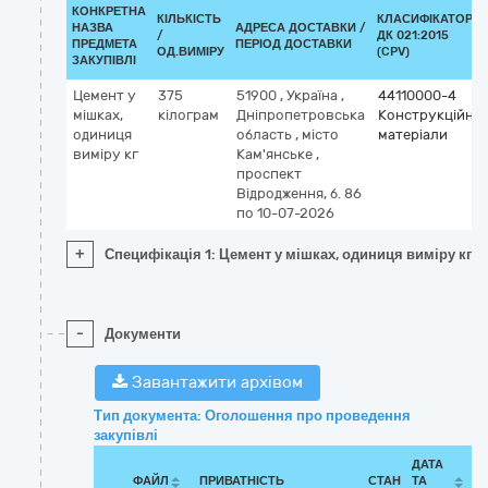
КОНКРЕТНА
КІЛЬКІСТЬ
КЛАСИФІКАТОР
НАЗВА
АДРЕСА ДОСТАВКИ /
/
ДК 021:2015
ПРЕДМЕТА
ПЕРІОД ДОСТАВКИ
ОД.ВИМІРУ
(CPV)
ЗАКУПІВЛІ
Цемент у
375
51900
,
Україна
,
44110000-4
мішках,
кілограм
Дніпропетровська
Конструкційні
одиниця
область
,
місто
матеріали
виміру кг
Кам'янське
,
проспект
Відродження, б. 86
по 10-07-2026
+
Специфікація 1: Цемент у мішках, одиниця виміру кг
-
Документи
Завантажити архівом
Тип документа: Оголошення про проведення
закупівлі
ДАТА
ФАЙЛ
ПРИВАТНІСТЬ
СТАН
ТА