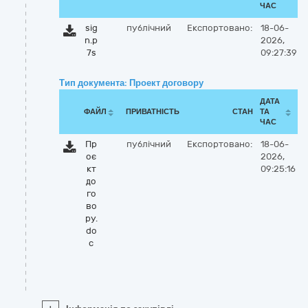
ЧАС
sig
публічний
Експортовано:
18-06-
n.p
2026,
7s
09:27:39
Тип документа: Проект договору
ДАТА
ФАЙЛ
ПРИВАТНІСТЬ
СТАН
ТА
ЧАС
Пр
публічний
Експортовано:
18-06-
оє
2026,
кт
09:25:16
до
го
во
ру.
do
c