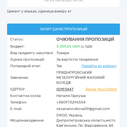
по 23-06-2026, 09:00
Цемент у мішках, одиниця виміру кг
ЗАПИТ (ЦІНИ) ПРОПОЗИЦІЙ
ОЧІКУВАННЯ ПРОПОЗИЦІЙ
Статус:
Бюджет:
3 059,55
UAH
(з ПДВ)
Вид предмету закупівлі:
Товари
Оцінка пропозицій:
За вартістю придбання
Попередній етап:
Так
Перейти до відбору
ПРИДНІПРОВСЬКИЙ
Замовник:
МЕТАЛУРГІЙНИЙ ФАХОВИЙ
КОЛЕДЖ
ЄДРПОУ:
00193447
Досьє YouControl
Контактна особа:
Наталія Гаркуша
Телефон:
+380973296554
E-mail:
oksananovikova09@gmail.com
51900,
Україна
,
Місцезнаходження:
Дніпропетровська область,
місто
Кам’янське,
Пр. Відродження, 86