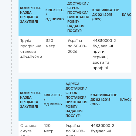
ДОСТАВКИ /
КОНКРЕТНА
СТРОК
КІЛЬКІСТЬ
КЛАСИФІКАТОР
НАЗВА
ПОСТАВКИ/
/
ДК 021:2015
КЛАСИФ
ПРЕДМЕТА
ВИКОНАННЯ
ОД.ВИМІРУ
(CPV)
ЗАКУПІВЛІ
РОБІТ/
НАДАННЯ
ПОСЛУГ:
Труба
320
Україна
44330000-2
профільна
метр
по 30-08-
Будівельні
сталева
2026
прути,
40х40х2мм
стрижні,
дроти та
профілі
АДРЕСА
ДОСТАВКИ /
КОНКРЕТНА
СТРОК
КІЛЬКІСТЬ
КЛАСИФІКАТОР
НАЗВА
ПОСТАВКИ/
/
ДК 021:2015
КЛАСИФІ
ПРЕДМЕТА
ВИКОНАННЯ
ОД.ВИМІРУ
(CPV)
ЗАКУПІВЛІ
РОБІТ/
НАДАННЯ
ПОСЛУГ:
Сталева
120
Україна
44330000-2
смуга
метр
по 30-08-
Будівельні