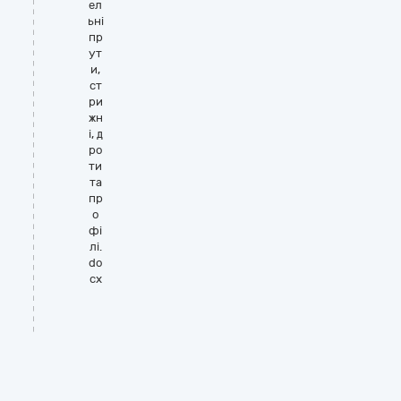
ел
ьні
пр
ут
и,
ст
ри
жн
і, д
ро
ти
та
пр
о
фі
лі.
do
cx