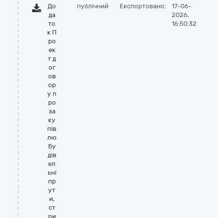
До
публічний
Експортовано:
17-06-
да
2026,
то
16:50:32
к П
ро
ек
т д
ог
ов
ор
у п
ро
за
ку
пів
лю
Бу
дів
ел
ьні
пр
ут
и,
ст
ри