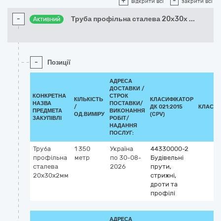
+
-
відкрити всі
закрити всі
-
Труба профільна сталева 20х30х
...
Активний
-
Позиції
АДРЕСА
ДОСТАВКИ /
КОНКРЕТНА
СТРОК
КІЛЬКІСТЬ
КЛАСИФІКАТОР
НАЗВА
ПОСТАВКИ/
/
ДК 021:2015
КЛАСИФ
ПРЕДМЕТА
ВИКОНАННЯ
ОД.ВИМІРУ
(CPV)
ЗАКУПІВЛІ
РОБІТ/
НАДАННЯ
ПОСЛУГ:
Труба
1 350
Україна
44330000-2
профільна
метр
по 30-08-
Будівельні
сталева
2026
прути,
20х30х2мм
стрижні,
дроти та
профілі
АДРЕСА