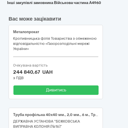
Інші закупівлі замовника Військова частина А4960
Вас може зацікавити
Металопрокат
Кропивницька філія Товариства з обмеженою
відповідальністю «Газорозподільні мережі
України»
Очікувана вартість
244 840,67 UAH
з ПДВ
Дивитись
Труба профільна 40х40 мм., 2,0 мм., 6 м., Труба профільна 40х20 мм., 2,0 мм., 6 м., Труба профільна 20х20 мм., 2.0 мм., 6 м., 7306. Труба профільна 30х20 , 7306619200. Квадрат 10 мм З ПС, 6 м 7214.
ДЕРЖАВНА УСТАНОВА "БОЖКОВСЬКА
ВИПРАВНА КОЛОНІЯ (№16)"