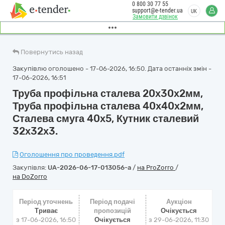
0 800 30 77 55
support@e-tender.ua
UK
Замовити дзвінок
Повернутись назад
Закупівлю оголошено - 17-06-2026, 16:50. Дата останніх змін -
17-06-2026, 16:51
Труба профільна сталева 20х30х2мм,
Труба профільна сталева 40х40х2мм,
Сталева смуга 40х5, Кутник сталевий
32х32х3.
Оголошення про проведення.pdf
Закупівля:
UA-2026-06-17-013056-a
/
на ProZorro
/
на DoZorro
Період уточнень
Період подачі
Аукціон
Триває
пропозицій
Очікується
з 17-06-2026, 16:50
Очікується
з
29-06-2026, 11:30