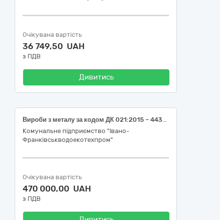
Очікувана вартість
36 749,50 UAH
з ПДВ
Дивитись
Вироби з металу за кодом ДК 021:2015 – 44330000-2- Будівельні прути, стрижні, дроти та профілі
Комунальне підприємство "Івано-
Франківськводоекотехпром"
Очікувана вартість
470 000,00 UAH
з ПДВ
Дивитись