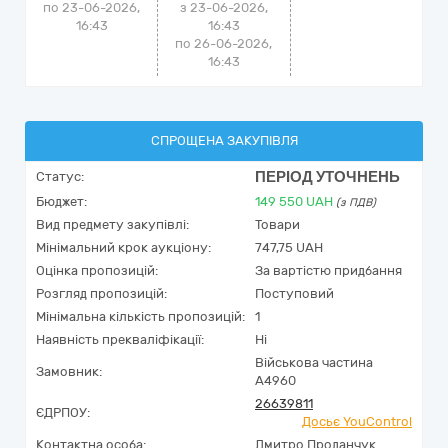
по 23-06-2026,
з 23-06-2026,
16:43
16:43
по 26-06-2026,
16:43
СПРОЩЕНА ЗАКУПІВЛЯ
ПЕРІОД УТОЧНЕНЬ
Статус:
Бюджет:
149 550
UAH
(з ПДВ)
Вид предмету закупівлі:
Товари
Мінімальний крок аукціону:
747,75 UAH
Оцінка пропозицій:
За вартістю придбання
Розгляд пропозицій:
Поступовий
Мінімальна кількість пропозицій:
1
Наявність прекваліфікації:
Ні
Військова частина
Замовник:
А4960
26639811
ЄДРПОУ:
Досьє YouControl
Контактна особа:
Дмитро Проданчук