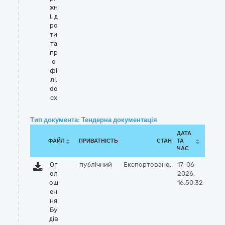
жн
і, д
ро
ти
та
пр
о
фі
лі.
do
cx
Тип документа: Тендерна документація
ДАТА
ФАЙЛ
ПРИВАТНІСТЬ
СТАН
ТА
ЧАС
Ог
публічний
Експортовано:
17-06-
ол
2026,
ош
16:50:32
ен
ня
Бу
дів