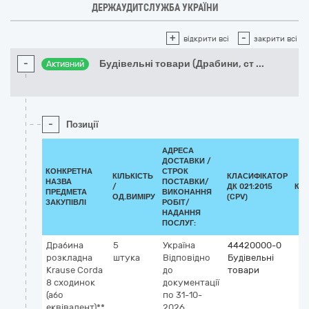
ДЕРЖАУДИТСЛУЖБА УКРАЇНИ
+
-
відкрити всі
закрити всі
-
Будівельні товари (Драбини, ст
...
Активний
-
Позиції
АДРЕСА
ДОСТАВКИ /
КОНКРЕТНА
СТРОК
КІЛЬКІСТЬ
КЛАСИФІКАТОР
НАЗВА
ПОСТАВКИ/
/
ДК 021:2015
КЛ
ПРЕДМЕТА
ВИКОНАННЯ
ОД.ВИМІРУ
(CPV)
ЗАКУПІВЛІ
РОБІТ/
НАДАННЯ
ПОСЛУГ:
Драбина
5
Україна
44420000-0
розкладна
штука
Відповідно
Будівельні
Krause Corda
до
товари
8 сходинок
документації
(або
по 31-10-
еквівалент)**
2026