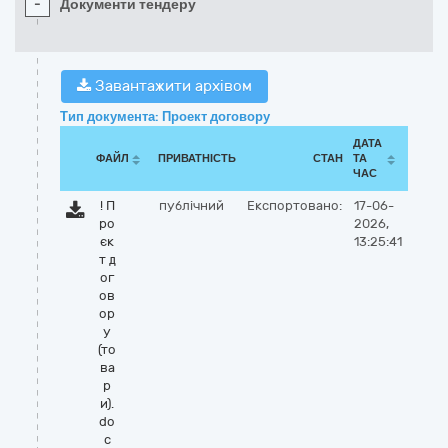
-
Документи тендеру
Завантажити архівом
Тип документа: Проект договору
ДАТА
ФАЙЛ
ПРИВАТНІСТЬ
СТАН
ТА
ЧАС
! П
публічний
Експортовано:
17-06-
ро
2026,
єк
13:25:41
т д
ог
ов
ор
у
(то
ва
р
и).
do
c