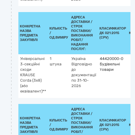
АДРЕСА
ДОСТАВКИ /
КОНКРЕТНА
СТРОК
КІЛЬКІСТЬ
КЛАСИФІКАТОР
НАЗВА
ПОСТАВКИ/
/
ДК 021:2015
КЛ
ПРЕДМЕТА
ВИКОНАННЯ
ОД.ВИМІРУ
(CPV)
ЗАКУПІВЛІ
РОБІТ/
НАДАННЯ
ПОСЛУГ:
Універсальні
1
Україна
44420000-0
3-секційні
штука
Відповідно
Будівельні
сходи
до
товари
KRAUSE
документації
Corda (3х8)
по 31-10-
(або
2026
еквівалент)**
АДРЕСА
ДОСТАВКИ /
КОНКРЕТНА
СТРОК
КІЛЬКІСТЬ
КЛАСИФІКАТОР
НАЗВА
ПОСТАВКИ/
/
ДК 021:2015
КЛ
ПРЕДМЕТА
ВИКОНАННЯ
ОД.ВИМІРУ
(CPV)
ЗАКУПІВЛІ
РОБІТ/