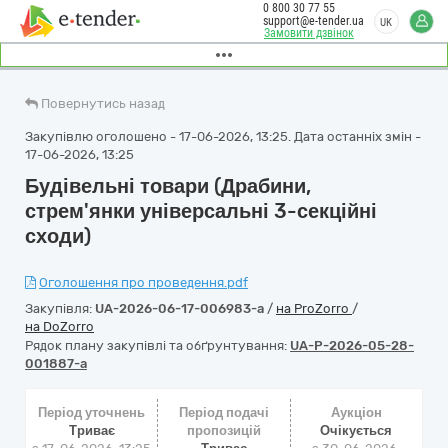
0 800 30 77 55
support@e-tender.ua
UK
Замовити дзвінок
Повернутись назад
Закупівлю оголошено - 17-06-2026, 13:25. Дата останніх змін -
17-06-2026, 13:25
Будівельні товари (Драбини,
стрем'янки універсальні 3-секційні
сходи)
Оголошення про проведення.pdf
Закупівля:
UA-2026-06-17-006983-a
/
на ProZorro
/
на DoZorro
Рядок плану закупівлі та обґрунтування:
UA-P-2026-05-28-
001887-a
Період уточнень
Період подачі
Аукціон
Триває
пропозицій
Очікується