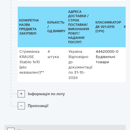
АДРЕСА
ДОСТАВКИ /
КОНКРЕТНА
СТРОК
КІЛЬКІСТЬ
КЛАСИФІКАТОР
НАЗВА
ПОСТАВКИ/
/
ДК 021:2015
КЛ
ПРЕДМЕТА
ВИКОНАННЯ
ОД.ВИМІРУ
(CPV)
ЗАКУПІВЛІ
РОБІТ/
НАДАННЯ
ПОСЛУГ:
Стремянка
4
Україна
44420000-0
KRAUSE
штука
Відповідно
Будівельні
Stabilo 1х10
до
товари
(або
документації
еквівалент)**
по 31-10-
2026
+
Інформація по лоту
-
Пропозиції